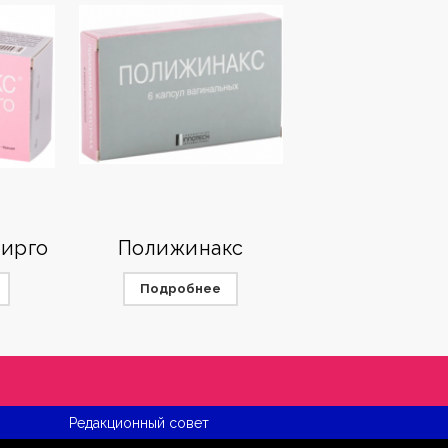
Вирго
Полижинакс
Подробнее
Редакционный совет