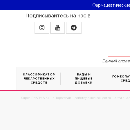
Фармацевтические
Подписывайтесь на нас в
Единый справ
КЛАССИФИКАТОР
БАДЫ И
ГОМЕОПА
ЛЕКАРСТВЕННЫХ
ПИЩЕВЫЕ
СРЕ
СРЕДСТВ
ДОБАВКИ
Super-PHARMA.ru
/ Topotecan – действующее вещество, найти ана