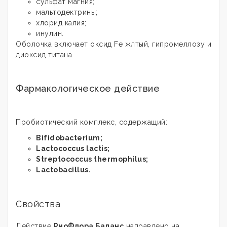
сульфат магния;
мальтодектрины;
хлорид калия;
инулин.
Оболочка включает оксид Fe жлтый, гипромеллозу и
диоксид титана.
Фармакологическое действие
Пробиотический комплекс, содержащий:
Bifidobacterium;
Lactococcus lactis;
Streptococcus thermophilus;
Lactobacillus.
Свойства
Действие
РиоФлора Баланс
направлено на