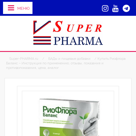
МЕНЮ
Super-PHARMA.ru
/
БАДы и пищевые добавки
/ Купить Риофлора
Баланс – Инструкция по применению, отзывы, показания и
противопоказания, цена, аналог