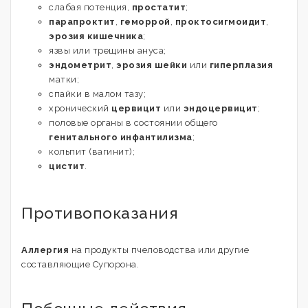
слабая потенция,
простатит
;
парапроктит
,
геморрой
,
проктосигмоидит
,
эрозия кишечника
;
язвы или трещины ануса;
эндометрит
,
эрозия шейки
или
гиперплазия
матки;
спайки в малом тазу;
хронический
цервицит
или
эндоцервицит
;
половые органы в состоянии общего
генитального инфантилизма
;
кольпит (вагинит);
цистит
.
Противопоказания
Аллергия
на продукты пчеловодства или другие
составляющие Супорона.