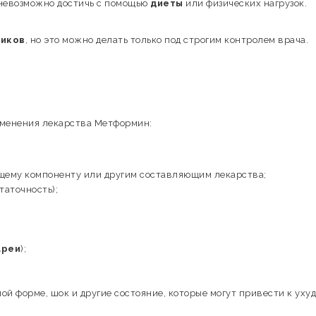
о невозможно достичь с помощью
диеты
или физических нагрузок.
ников
, но это можно делать только под строгим контролем врача.
менения лекарства Метформин:
щему компоненту или другим составляющим лекарства;
таточность);
ареи
);
й форме, шок и другие состояние, которые могут привести к ух