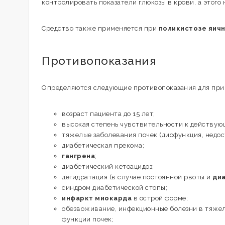
контролировать показатели глюкозы в крови, а этог
Средство также применяется при
поликистозе яич
Противопоказания
Определяются следующие противопоказания для при
возраст пациента до 15 лет;
высокая степень чувствительности к действую
тяжелые заболевания почек (дисфункция, недос
диабетическая прекома;
гангрена
;
диабетический кетоацидоз;
дегидратация (в случае постоянной рвоты и
ди
синдром диабетической стопы;
инфаркт миокарда
в острой форме;
обезвоживание, инфекционные болезни в тяжело
функции почек;