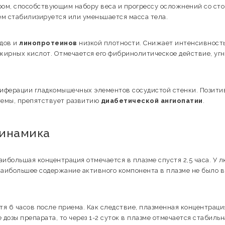
ом, способствующим набору веса и прогрессу осложнений со ст
ием стабилизируется или уменьшается масса тела.
дов и
линопротеинов
низкой плотности. Снижает интенсивност
жирных кислот. Отмечается его фибринолитическое действие, угн
иферации гладкомышечных элементов сосудистой стенки. Позити
темы, препятствует развитию
диабетической ангиопатии
.
динамика
ибольшая концентрация отмечается в плазме спустя 2,5 часа. У л
наибольшее содержание активного компонента в плазме не было 
я 6 часов после приема. Как следствие, плазменная концентраци
озы препарата, то через 1-2 суток в плазме отмечается стабильн