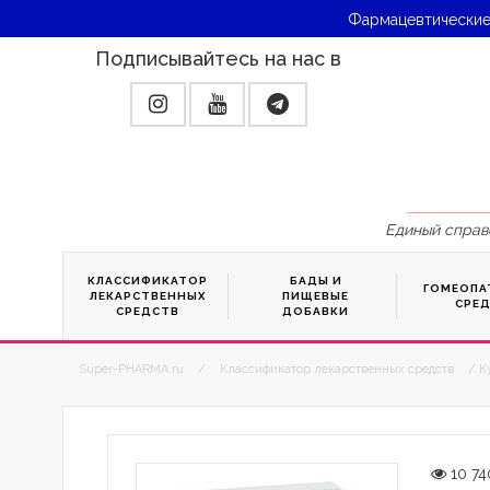
Фармацевтические
Подписывайтесь на нас в
Единый справ
КЛАССИФИКАТОР
БАДЫ И
ГОМЕОПА
ЛЕКАРСТВЕННЫХ
ПИЩЕВЫЕ
СРЕ
СРЕДСТВ
ДОБАВКИ
Super-PHARMA.ru
/
Классификатор лекарственных средств
/ К
10 74