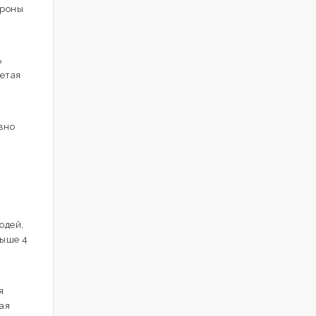
ороны
ь
етая
вно
юдей,
выше 4
я
ая