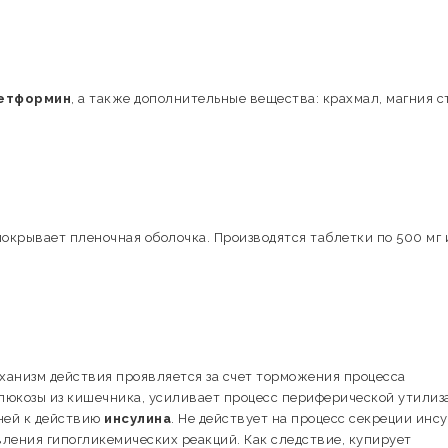
етформин
, а также дополнительные вещества: крахмал, магния с
окрывает пленочная оболочка. Производятся таблетки по 500 мг 
еханизм действия проявляется за счет торможения процесса
глюкозы из кишечника, усиливает процесс периферической утилиз
ней к действию
инсулина
. Не действует на процесс секреции инс
ления гипогликемических реакций. Как следствие, купирует