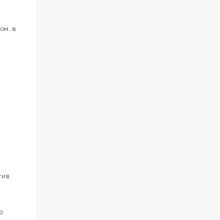
ом, в
тив
о