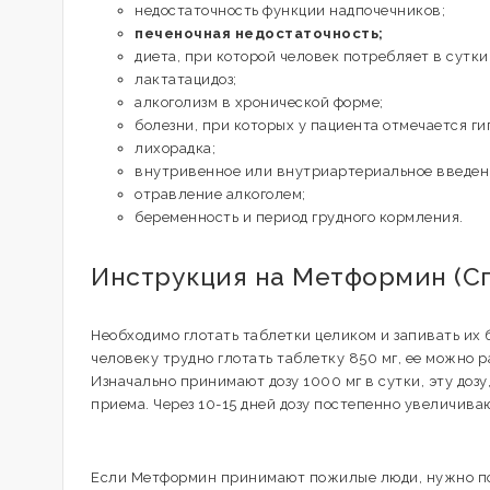
недостаточность функции надпочечников;
печеночная недостаточность;
диета, при которой человек потребляет в сутки
лактатацидоз;
алкоголизм в хронической форме;
болезни, при которых у пациента отмечается ги
лихорадка;
внутривенное или внутриартериальное введени
отравление алкоголем;
беременность и период грудного кормления.
Инструкция на Метформин (Сп
Необходимо глотать таблетки целиком и запивать их
человеку трудно глотать таблетку 850 мг, ее можно р
Изначально принимают дозу 1000 мг в сутки, эту доз
приема. Через 10-15 дней дозу постепенно увеличива
Если Метформин принимают пожилые люди, нужно по