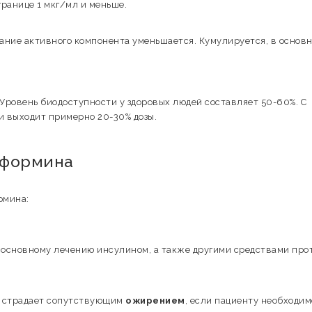
ранице 1 мкг/мл и меньше.
ание активного компонента уменьшается. Кумулируется, в основн
 Уровень биодоступности у здоровых людей составляет 50-60%. С
ки выходит примерно 20-30% дозы.
тформина
рмина:
 основному лечению инсулином, а также другими средствами про
т страдает сопутствующим
ожирением
, если пациенту необходим