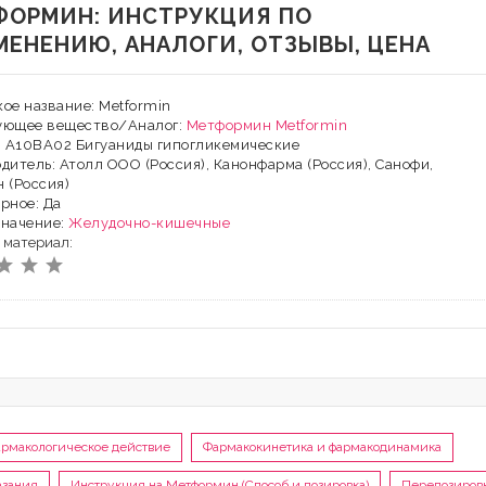
ФОРМИН: ИНСТРУКЦИЯ ПО
МЕНЕНИЮ, АНАЛОГИ, ОТЗЫВЫ, ЦЕНА
ое название: Metformin
ующее вещество/Аналог:
Метформин
Metformin
: A10BA02 Бигуаниды гипогликемические
дитель: Атолл ООО (Россия), Канонфарма (Россия), Санофи,
 (Россия)
рное: Да
значение:
Желудочно-кишечные
 материал:
рмакологическое действие
Фармакокинетика и фармакодинамика
азания
Инструкция на Метформин (Способ и дозировка)
Передозиров