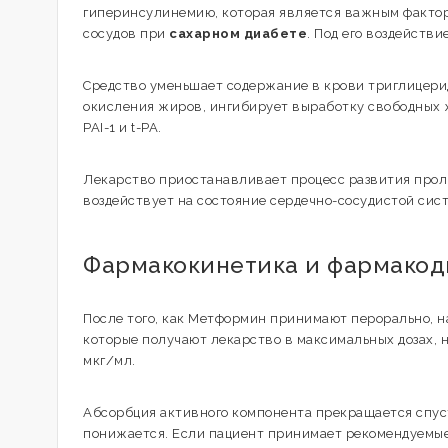
гиперинсулинемию, которая является важным фактор
сосудов при
сахарном диабете
. Под его воздейств
Средство уменьшает содержание в крови триглицери
окисления жиров, ингибирует выработку свободных 
РАІ-1 и t-PA.
Лекарство приостанавливает процесс развития прол
воздействует на состояние сердечно-сосудистой сис
Фармакокинетика и фармако
После того, как Метформин принимают перорально, на
которые получают лекарство в максимальных дозах, 
мкг/мл.
Абсорбция активного компонента прекращается спуст
понижается. Если пациент принимает рекомендуемые д