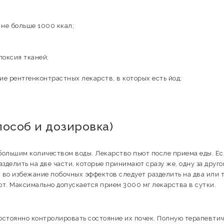
 не больше 1000 ккал;
поксия тканей;
е рентгенконтрастных лекарств, в которых есть йод;
особ и дозировка)
 большим количеством воды. Лекарство пьют после приема еды. Е
азделить на две части, которые принимают сразу же, одну за друго
у, во избежание побочных эффектов следует разделить на два или 
ют. Максимально допускается прием 3000 мг лекарства в сутки.
стоянно контролировать состояние их почек. Полную терапевти