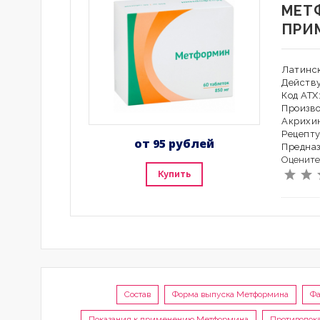
МЕТ
ПРИ
Латинск
Действ
Код АТХ
Произво
Акрихин
Рецепту
от 95 рублей
Предна
Оцените
Купить
Состав
Форма выпуска Метформина
Фа
Показания к применению Метформина
Противопок