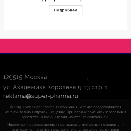
Подробнее
129515
Москва
,
ул. Академика Королева д. 13 стр. 1
reklama@super-pharma.ru
© 2019-2026 Super Pharma. Информация на сайте предоставляется
исключительно в справочных целях. При первых признаках заболевания
обратитесь к врачу. Не занимайтесь самолечением.
Информация о лекарственных препаратах, отпускаемых по рецепту, и
размещенная на сайте, предназначена только для специалистов.