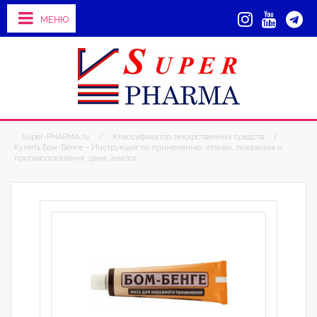
МЕНЮ
Super-PHARMA.ru
/
Классификатор лекарственных средств
/
Купить Бом-Бенге – Инструкция по применению, отзывы, показания и
противопоказания, цена, аналог