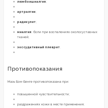
люмбоишиалгия
;
артралгии
;
радикулит
;
миалгия
: боли при воспалениях околосуставных
тканей;
экссудативный плеврит
.
Противопоказания
Мазь Бом-Бенге противопоказана при:
повышенной чувствительности;
раздражениях кожи в месте применения;