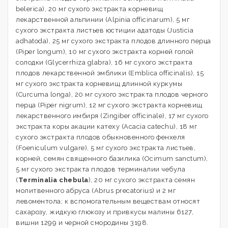
belerica), 20 мг сухого экстракта корневищ
лекарственной альпинии (Alpinia officinarum), 5 мг
сухого экстракта листьев юстиции адатоды (Justicia
adhatoda), 25 мг сухого экстракта плодов длинного перца
(Piper longum), 10 мг сухого экстракта корней голой
солодки (Glycerrhiza glabra), 16 мг сухого экстракта
плодов лекарственной эмблики (Emblica officinalis), 15
мг сухого экстракта корневищ длинной куркумы
(Curcuma longa), 20 мг сухого экстракта плодов черного
перца (Piper nigrum), 12 мг сухого экстракта корневищ
лекарственного имбиря (Zingiber officinale), 17 мг сухого
экстракта коры акации катеху (Acacia catechu), 18 мг
сухого экстракта плодов обыкновенного фенхеля
(Foeniculum vulgare), 5 мг сухого экстракта листьев,
корней, семян священного базилика (Ocimum sanctum),
5 мг сухого экстракта плодов терминалии чебула
(
Terminalia chebula
), 20 мг сухого экстракта семян
молитвенного абруса (Abrus precatorius) и 2 мг
левоментола; к вспомогательным веществам относят
сахарозу, жидкую глюкозу и привкусы малины 6127,
вишни 1299 и черной смородины 3198.