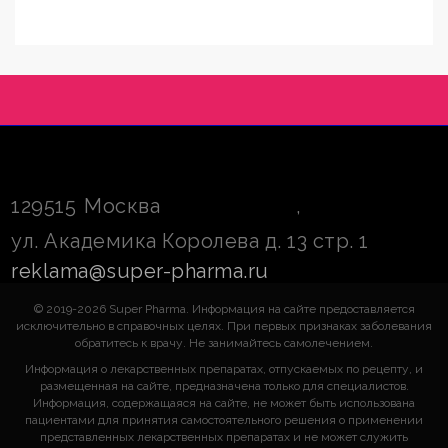
129515
Москва
,
ул. Академика Королева д. 13 стр. 1
reklama@super-pharma.ru
© 2019-2026 Super Pharma. Информация на сайте предоставляется
исключительно в справочных целях. При первых признаках заболевания
обратитесь к врачу. Не занимайтесь самолечением.
Информация о лекарственных препаратах, отпускаемых по рецепту, и
размещенная на сайте, предназначена только для специалистов.
Информация, содержащаяся на сайте, не может быть использована
пациентами для принятия самостоятельного решения о применении
представленных лекарственных препаратах и не может служить