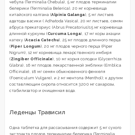
чебула (Terminalia Chebula), 5 мг плодов терминалии
белерики (Terminalia Belerica), 20 мг корневища
китайского калгана (
Alpinia Galаnga
), 5 мг листьев
адатоды васики ( Adhatoda Vasicа), 20 мг листьев, семян
абруса прекаториус (Abrus Precatorius)15 мг корневища
длинной куркумы (
Curcuma Longa
), 17 мг коры акации
катеху (
Acacia Catechu
), 25 мг плодов длинного перца
(
Piper Longum
), 20 мг плодов черного перца (Piper
Nigrum), 12 мг корневища лекарственного имбиря
(
Zingiber Officinale
), 10 мг корня солодки (Glycеrrhiza
Glabra), 16 мг плодов лекарственной эмблики (Emblica
Officinalе), 18 мг семян обыкновенного фенхеля
(Foeniculum Vulgare), и 2 мг ментола (Menthol); к другим
составляющим сиропа относится 3200 мг сахарозы,
стабилизатор и очищенная вода.
Леденцы Трависил
Одна таблетка для рассасывания содержит 5 мг сухого
экстракта плодов терминалии белерика (Terminalia