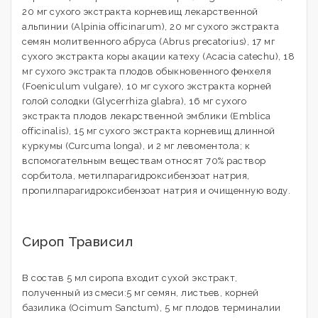
20 мг сухого экстракта корневищ лекарственной
альпинии (Alpinia officinarum), 20 мг сухого экстракта
семян молитвенного абруса (Abrus precatorius), 17 мг
сухого экстракта коры акации катеху (Acacia catechu), 18
мг сухого экстракта плодов обыкновенного фенхеля
(Foeniculum vulgare), 10 мг сухого экстракта корней
голой солодки (Glycerrhiza glabra), 16 мг сухого
экстракта плодов лекарственной эмблики (Emblica
officinalis), 15 мг сухого экстракта корневищ длинной
куркумы (Curcuma longa), и 2 мг левоментола; к
вспомогательным веществам относят 70% раствор
сорбитола, метилпарагидроксибензоат натрия,
пропилпарагидроксибензоат натрия и очищенную воду.
Сироп Трависил
В состав 5 мл сиропа входит сухой экстракт,
полученный из смеси:5 мг семян, листьев, корней
базилика (Ocimum Sanctum), 5 мг плодов терминалии