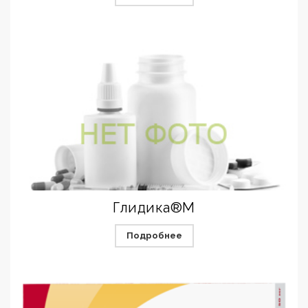
Глидика®М
Подробнее