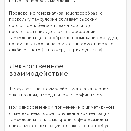
пациента необходимо уложить.
Проведение гемодиализа нецелесообразно,
поскольку тамсулозин обладает высоким
сродством к белкам плазмы крови. Для
предотвращения дальнейшей абсорбции
тамсулозина целесообразно промывание желудка,
прием активированного угля или осмотического
слабительного (например, натрия сульфата).
Лекарственное
взаимодействие
Тамсулозин не взаимодействует с атенололом,
эналаприлом, нифедипином и теофиллином.
При одновременном применении с циметидином
отмечено некоторое повышение концентрации
тамсулозина в плазме крови; с фуросемидом -
снижение концентрации, однако это не требует