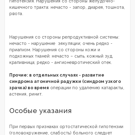
гипотензия. Нарушения со стороны желудочно-
кишечного тракта: нечасто - запор, диарея, тошнота,
рвота.
Нарушения со стороны репродуктивной системы:
нечасто - нарушение эякуляции; очень редко -
приапизм. Нарушения со стороны кожи и
подкожных тканей: нечасто – сыпь, кожный зуд,
крапивница; редко - ангионевротический отек.
Прочие: в отдельных случаях - развитие
синдрома атоничной радужки (синдром узкого
зрачка) во время
операции по удалению катаракты,
астения, ринит.
Особые указания
При первых признаках ортостатической гипотензии
(головокружение, слабость) больного следует