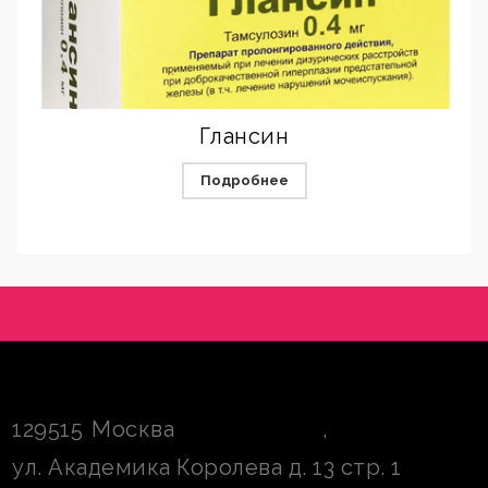
Глансин
Подробнее
129515
Москва
,
ул. Академика Королева д. 13 стр. 1