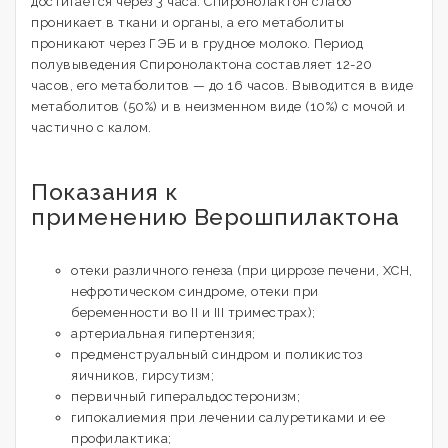
достигается через 3 часа. Спиронолактон слабо
проникает в ткани и органы, а его метаболиты
проникают через ГЭБ и в грудное молоко. Период
полувыведения Спиронолактона составляет 12-20
часов, его метаболитов — до 16 часов. Выводится в виде
метаболитов (50%) и в неизменном виде (10%) с мочой и
частично с калом.
Показания к
применению Верошпилактона
отеки различного генеза (при циррозе печени, ХСН,
нефротическом синдроме, отеки при
беременности во II и III триместрах);
артериальная гипертензия;
предменструальный синдром и поликистоз
яичников, гирсутизм;
первичный гиперальдостеронизм;
гипокалиемия при лечении салуретиками и ее
профилактика;