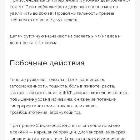
При эссенциальной гипертензии: суточная дозировка 50-
100 мг. При необходимости дозу постепенно можно
увеличить до 200 мг. Продолжительность приема
препарата не менее двух недель.
Детям суточную назначают из расчета 3 мг/кг веса и
делят ее на 1-2 приема.
Побочные действия
Головокружение, головная боль, сонливость,
заторможенность, тошнота, боль в животе, рвота,
гастрит, кровотечения в ЖКТ, диарея, кишечная колика,
повышение уровня мочевины, снижение потенции,
гиперкреатининемия, алкалоз или ацидоз,
тромбоцитопения, агранулоцитоз.
При приеме Спиронолактона в течение длительного
времени — нарушение эрекции, дисменорея, аменорея,
гинекомастия, гирсутизм, болезненность и увеличение