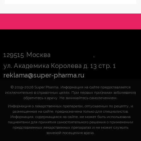
129515
Москва
,
ул. Академика Королева д. 13 стр. 1
reklama@super-pharma.ru
© 2019-2026 Super Pharma. Информация на сайте предоставляется
исключительно в справочных целях. При первых признаках заболевания
обратитесь к врачу. Не занимайтесь самолечением.
Информация о лекарственных препаратах, отпускаемых по рецепту, и
размещенная на сайте, предназначена только для специалистов.
Информация, содержащаяся на сайте, не может быть использована
пациентами для принятия самостоятельного решения о применении
представленных лекарственных препаратах и не может служить
заменой посещения врача.