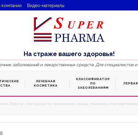
 компании
Видео-материалы
На страже вашего здоровья!
очник заболеваний и лекарственных средств. Для специалистов и
КЛАССИФИКАТОР
ТИЧЕСКИЕ
ЛЕЧЕБНАЯ
ПО
ПЕРВА
ДСТВА
КОСМЕТИКА
ЗАБОЛЕВАНИЯМ
упить Лориста – Инструкция по применению, отзывы, показания и противопоказани
08