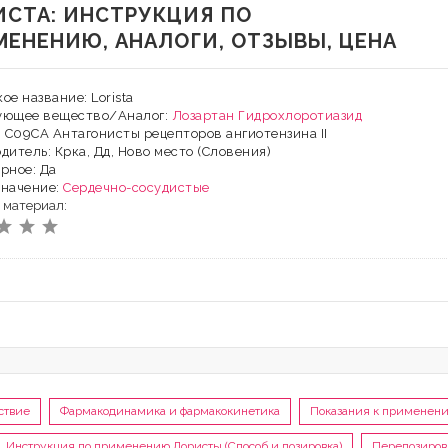
ИСТА: ИНСТРУКЦИЯ ПО
МЕНЕНИЮ, АНАЛОГИ, ОТЗЫВЫ, ЦЕНА
ое название: Lorista
ующее вещество/Аналог:
Лозартан
Гидрохлоротиазид
: C09CA Антагонисты рецепторов ангиотензина II
дитель: Крка, Дд, Ново место (Словения)
рное: Да
значение:
Сердечно-сосудистые
 материал:
ствие
Фармакодинамика и фармакокинетика
Показания к применен
Инструкция по применению Лористы (Способ и дозировка)
Передозиров