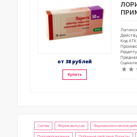
ЛОР
ПРИ
Латинск
Действ
Код АТХ
Произво
Рецепту
Предна
от 38 рублей
Оцените
Купить
Состав
Форма выпуска
Фармакологическое дей
Противопоказания
Побочные действия Лористы