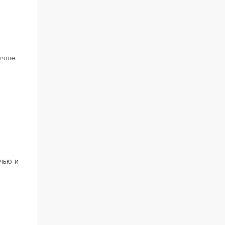
учше
чью и