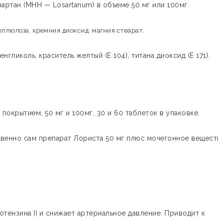
ртан (МНН — Losartanum) в объеме 50 мг или 100мг.
ллюлоза, кремния диоксид, магния стеарат.
гликоль, краситель желтый (Е 104), титана диоксид (Е 171).
покрытием, 50 мг и 100мг, 30 и 60 таблеток в упаковке.
венно сам препарат Лориста 50 мг плюс мочегонное вещест
тензина II и снижает артериальное давление. Приводит к