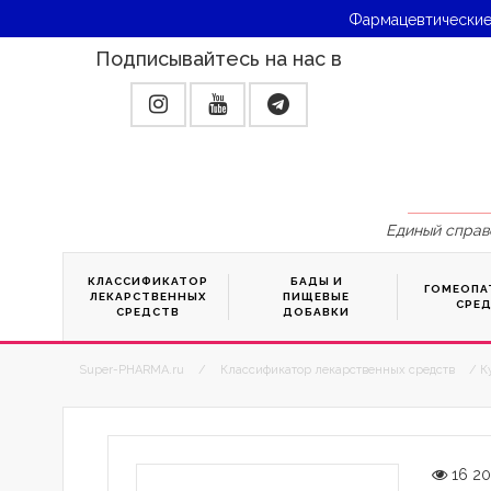
Фармацевтические
Подписывайтесь на нас в
Единый справ
КЛАССИФИКАТОР
БАДЫ И
ГОМЕОПА
ЛЕКАРСТВЕННЫХ
ПИЩЕВЫЕ
СРЕ
СРЕДСТВ
ДОБАВКИ
Super-PHARMA.ru
/
Классификатор лекарственных средств
/ К
16 2