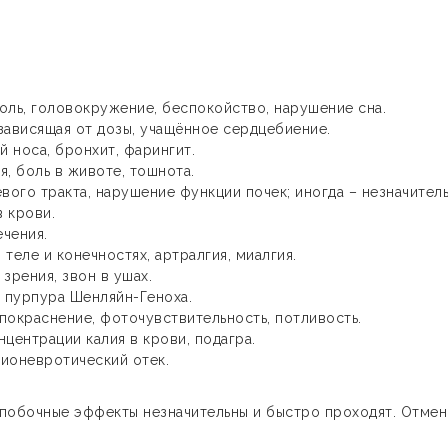
оль, головокружение, беспокойство, нарушение сна.
зависящая от дозы, учащённое сердцебиение.
й носа, бронхит, фарингит.
я, боль в животе, тошнота.
ого тракта, нарушение функции почек; иногда – незначител
 крови.
чения.
теле и конечностях, артралгия, миалгия.
зрения, звон в ушах.
 пурпура Шенляйн-Геноха.
покраснение, фоточувствительность, потливость.
центрации калия в крови, подагра.
гионевротический отек.
 побочные эффекты незначительны и быстро проходят. Отме