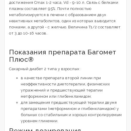
достижения Cmax 1-2 часа, Vd - 9-10 л. Связь с белками
плазмы составляет 95%. Почти полностью
метаболизируется в печени с образованием двух
неактивных метаболитов, один из которых выводится
почками, а другой - с желчью. Величина T1/2 составляет
от 3 до 10-16 часов.
Показания препарата Багомет
Плюс®
Сахарный диабет 2 типа у взрослых:
в качестве препарата второй линии при
неэффективности диетотерапии, физических
упражнений и предшествующей терапии
метформином или глибенкламидом;
для замещения предшествующей терапии двумя
препаратами (метформином и глибенкламидом) у
больных со стабильным и хорошо контролируемым
уровнем гликемии.
Режим дозирования