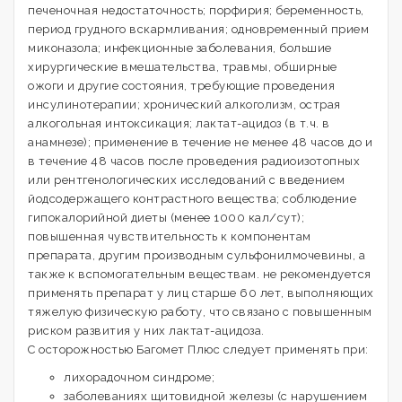
печеночная недостаточность; порфирия; беременность,
период грудного вскармливания; одновременный прием
миконазола; инфекционные заболевания, большие
хирургические вмешательства, травмы, обширные
ожоги и другие состояния, требующие проведения
инсулинотерапии; хронический алкоголизм, острая
алкогольная интоксикация; лактат-ацидоз (в т.ч. в
анамнезе); применение в течение не менее 48 часов до и
в течение 48 часов после проведения радиоизотопных
или рентгенологических исследований с введением
йодсодержащего контрастного вещества; соблюдение
гипокалорийной диеты (менее 1000 кал/сут);
повышенная чувствительность к компонентам
препарата, другим производным сульфонилмочевины, а
также к вспомогательным веществам. не рекомендуется
применять препарат у лиц старше 60 лет, выполняющих
тяжелую физическую работу, что связано с повышенным
риском развития у них лактат-ацидоза.
С осторожностью Багомет Плюс следует применять при:
лихорадочном синдроме;
заболеваниях щитовидной железы (с нарушением