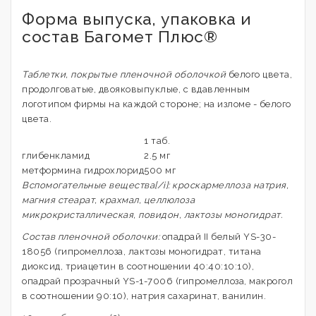
Форма выпуска, упаковка и
состав Багомет Плюс®
Таблетки, покрытые пленочной оболочкой
белого цвета,
продолговатые, двояковыпуклые, с вдавленным
логотипом фирмы на каждой стороне; на изломе - белого
цвета.
1 таб.
глибенкламид
2.5 мг
метформина гидрохлорид
500 мг
Вспомогательные вещества[/i]: кроскармеллоза натрия,
магния стеарат, крахмал, целлюлоза
микрокристаллическая, повидон, лактозы моногидрат.
Состав пленочной оболочки:
опадрай II белый YS-30-
18056 (гипромеллоза, лактозы моногидрат, титана
диоксид, триацетин в соотношении 40:40:10:10),
опадрай прозрачный YS-1-7006 (гипромеллоза, макрогол
в соотношении 90:10), натрия сахаринат, ванилин.