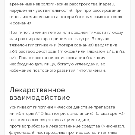
временные неврологические расстройства (парезы,
нарушения чувствительности). При прогрессировании
гипогликемии возможна потеря больным самоконтроля
и сознания.
При гипогликемии легкой или средней тяжести глюкозу
или раствор сахара принимают внутрь. В случае
тяжелой гипогликемии (потеря сознания) вводят в/в
40% раствор декстрозы (глюкозы) или глюкагон в/в, в/м,
п/к. После восстановления сознания больному
необходимо дать пищу, богатую углеводами, во
избежание повторного развития гипогликемии.
Лекарственное
взаимодействие
Усиливают гипогликемическое действие препарата
ингибиторы АПФ (каптоприл, эналаприл), блокаторы Н2-
гистаминовых рецепторов (циметидин),
противогрибковые лекарственные средства (миконазол,
флуконазол), нестероидные противовоспалительные