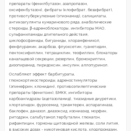
препараты (фенилбутазон, азапропазон,
оксифенбутазон), фибраты (клофибрат, безафибрат),
противотуберкулезные (этионамид), салицилаты,
антикоагулянты кумаринового ряда, анаболические
стероиды, β-адреноблокаторы, ингибиторы МАО,
сульфаниламиды длительного действия,
циклофосфамиды, бигуаниды, хлорамфеникол,
фенфлурамин, акарбоза, флуоксетин, гуанетидин,
пентоксифиллин, тетрациклин, теофиллин, блокаторы
канальцевой секреции, резерпин, бромокриптин,
дизопирамид, пиридоксин, инсулин, аллопуринол.
Ослабляют эффект барбитураты,
глюкокортикостероиды, адреностимуляторы
(эпинефрин, клонидин), противоэпилептические
препараты (фенитоин), БМКК, ингибиторы
карбоангидразы (ацетазоламид), тиазидные диуретики,
хлорталидон, фуросемид, триамтерен, аспарагиназа,
баклофен, даназол, диазоксид, изониазид, морфин,
ритодрин, сальбутамол,тербуталин, глюкагон,
рифампицин, гормоны щитовидной железы, соли лития,
в высоких дозах - никотиновая кислота, хлорпромазин,