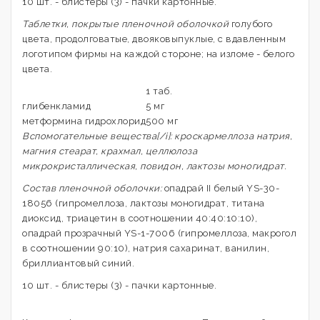
10 шт. - блистеры (3) - пачки картонные.
Таблетки, покрытые пленочной оболочкой
голубого
цвета, продолговатые, двояковыпуклые, с вдавленным
логотипом фирмы на каждой стороне; на изломе - белого
цвета.
1 таб.
глибенкламид
5 мг
метформина гидрохлорид
500 мг
Вспомогательные вещества[/i]: кроскармеллоза натрия,
магния стеарат, крахмал, целлюлоза
микрокристаллическая, повидон, лактозы моногидрат.
Состав пленочной оболочки:
опадрай II белый YS-30-
18056 (гипромеллоза, лактозы моногидрат, титана
диоксид, триацетин в соотношении 40:40:10:10),
опадрай прозрачный YS-1-7006 (гипромеллоза, макрогол
в соотношении 90:10), натрия сахаринат, ванилин,
бриллиантовый синий.
10 шт. - блистеры (3) - пачки картонные.