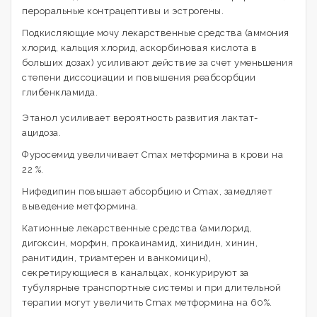
пероральные контрацептивы и эстрогены.
Подкисляющие мочу лекарственные средства (аммония
хлорид, кальция хлорид, аскорбиновая кислота в
больших дозах) усиливают действие за счет уменьшения
степени диссоциации и повышения реабсорбции
глибенкламида.
Этанол усиливает вероятность развития лактат-
ацидоза.
Фуросемид увеличивает Cmax метформина в крови на
22 %.
Нифедипин повышает абсорбцию и Cmax, замедляет
выведение метформина.
Катионные лекарственные средства (амилорид,
дигоксин, морфин, прокаинамид, хинидин, хинин,
ранитидин, триамтерен и ванкомицин),
секретирующиеся в канальцах, конкурируют за
тубулярные транспортные системы и при длительной
терапии могут увеличить Cmax метформина на 60%.