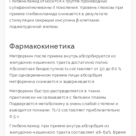
Глибенкламид относится к группе производных
сульфанилмочевины II поколения. Уровень глюкозы при
приеме глибенкламида снижается в результате
стимуляции секреции инсулина β-клетками
поджелудочной железы.
Фармакокинетика
Метформин после приема внутрь абсорбируется из
желудочно-кишечного тракта достаточно полно.
Абсолютная биодоступность составляет от 50 до 60 %.
При одновременном приеме пищи абсорбция
метформина снижается и задерживается.
Метформин быстро распределяется в ткани,
практически не связывается с белками плазмы.
Подвергается метаболзиму в очень слабой степени и
выводится почками. T1/2 составляет приблизительно
6.5 ч.
Глибенкламид: при приеме внутрь абсорбция из
желудочно-кишечного тракта составляет 48-84%. Время