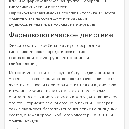
Клинико-фармакологическая группа: Пероральный
гипогликемический препарат
Фармако-терапевтическая группа: Гипогликемическое
средство для перорального применения
(сульфонилмочевина II поколения+бигуанид)
Фармакологическое действие
Фиксированная комбинация двух пероральных
гипогликемических средств различных
фармакологических групп: метформина и
глибенкламида.
Метформин относится к группе бигуанидов и снижает
уровень глюкозы в сыворотке крови за счет повышения
чувствительности периферических тканей к действию
инсулина и усиления захвата глюкозы. Метформин
снижает всасывание углеводов в желудочно-кишечном
тракте и тормозит глюконеогенез в печени. Препарат
также оказывает благоприятное действие на липидный
состав, снижая уровень общего холестерина, ЛПНП и
триглицеридов.