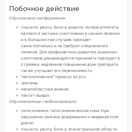
Побочное действие
Обусловлено метформином:
тошнота, рвота, боли в животе, потеря аппетита
являются частыми симптомами в начале лечения
и в большинстве случаев проходят
самостоятельно и не требуют специального
лечения. Для профилактики развития указанных
симптомов рекомендуется принимать препарат в
2 приема; медленное повышение дозы препарата
также улучшает его переносимость;
"металлический" привкус во рту;
эритема;
мегалобластная анемия;
лактат-ацидоз.
Обусловленные глибенкламидом:
гипогликемия, гипогликемическая кома (при
нарушении режима дозирования и неадекватной
диете);
тошнота, рвота, боли в эпигастральной области;