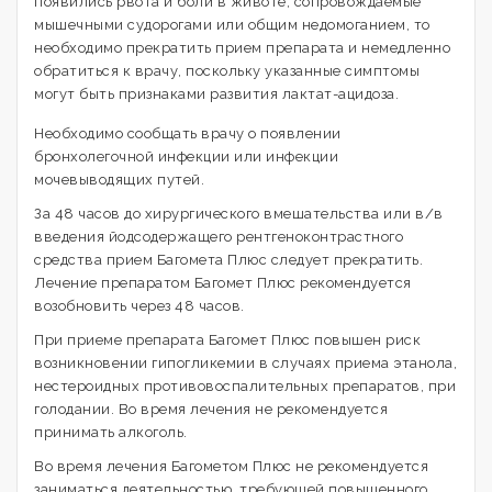
появились рвота и боли в животе, сопровождаемые
мышечными судорогами или общим недомоганием, то
необходимо прекратить прием препарата и немедленно
обратиться к врачу, поскольку указанные симптомы
могут быть признаками развития лактат-ацидоза.
Необходимо сообщать врачу о появлении
бронхолегочной инфекции или инфекции
мочевыводящих путей.
За 48 часов до хирургического вмешательства или в/в
введения йодсодержащего рентгеноконтрастного
средства прием Багомета Плюс следует прекратить.
Лечение препаратом Багомет Плюс рекомендуется
возобновить через 48 часов.
При приеме препарата Багомет Плюс повышен риск
возникновении гипогликемии в случаях приема этанола,
нестероидных противовоспалительных препаратов, при
голодании. Во время лечения не рекомендуется
принимать алкоголь.
Во время лечения Багометом Плюс не рекомендуется
заниматься деятельностью, требующей повышенного