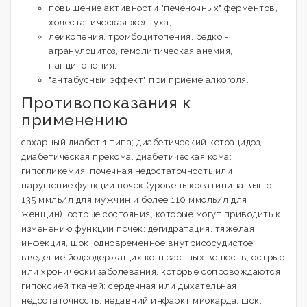
повышение активности "печеночных" ферментов,
холестатическая желтуха;
лейкопения, тромбоцитопения, редко -
агранулоцитоз, гемолитическая анемия,
панцитопения;
"антабусный эффект" при приеме алкоголя.
Противопоказания к
применению
сахарный диабет 1 типа; диабетический кетоацидоз,
диабетическая прекома, диабетическая кома;
гипогликемия; почечная недостаточность или
нарушение функции почек (уровень креатинина выше
135 ммль/л для мужчин и более 110 ммоль/л для
женщин); острые состояния, которые могут приводить к
изменению функции почек: дегидратация, тяжелая
инфекция, шок, одновременное внутрисосудистое
введение йодсодержащих контрастных веществ; острые
или хронически заболевания, которые сопровождаются
гипоксией тканей: сердечная или дыхательная
недостаточность, недавний инфаркт миокарда, шок;