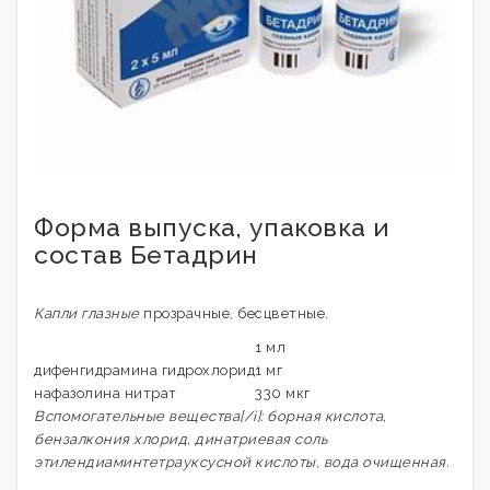
Форма выпуска, упаковка и
состав Бетадрин
Капли глазные
прозрачные, бесцветные.
1 мл
дифенгидрамина гидрохлорид
1 мг
нафазолина нитрат
330 мкг
Вспомогательные вещества[/i]: борная кислота,
бензалкония хлорид, динатриевая соль
этилендиаминтетрауксусной кислоты, вода очищенная.