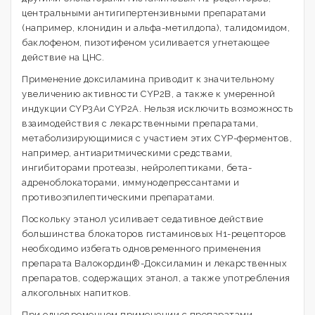
центральными антигипертензивными препаратами
(например, клонидин и альфа-метилдопа), талидомидом,
баклофеном, пизотифеном усиливается угнетающее
действие на ЦНС.
Применение доксиламина приводит к значительному
увеличению активности CYP2B, а также к умеренной
индукции CYP3Aи CYP2A. Нельзя исключить возможность
взаимодействия с лекарственными препаратами,
метаболизирующимися с участием этих CYP-ферментов,
например, антиаритмическими средствами,
ингибиторами протеазы, нейролептиками, бета-
адреноблокаторами, иммунодепрессантами и
противоэпилептическими препаратами.
Поскольку этанол усиливает седативное действие
большинства блокаторов гистаминовых Н1-рецепторов
необходимо избегать одновременного применения
препарата Валокордин®-Доксиламин и лекарственных
препаратов, содержащих этанол, а также употребления
алкогольных напитков.
При одновременном применении с препаратами,