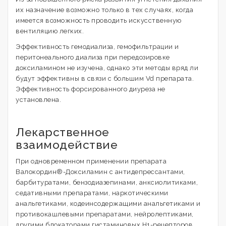
их назначение возможно только в тех случаях, когда
имеется возможность проводить искусственную
вентиляцию легких.
Эффективность гемодиализа, гемофильтрации и
перитонеального диализа при передозировке
доксиламином не изучена, однако эти методы вряд ли
будут эффективны в связи с большим Vd препарата.
Эффективность форсированного диуреза не
установлена.
Лекарственное
взаимодействие
При одновременном применении препарата
Валокордин®-Доксиламин с антидепрессантами,
барбитуратами, бензодиазепинами, анксиолитиками,
седативными препаратами, наркотическими
анальгетиками, кодеинсодержащими анальгетиками и
противокашлевыми препаратами, нейролептиками,
другими блокаторами гистаминовых Н1-рецепторов,