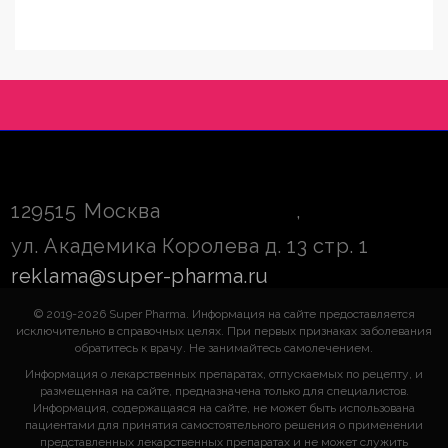
129515
Москва
,
ул. Академика Королева д. 13 стр. 1
reklama@super-pharma.ru
© 2019-2026 Super Pharma. Информация на сайте предоставляется
исключительно в справочных целях. При первых признаках заболевания
обратитесь к врачу. Не занимайтесь самолечением.
Информация о лекарственных препаратах, отпускаемых по рецепту, и
размещенная на сайте, предназначена только для специалистов.
Информация, содержащаяся на сайте, не может быть использована
пациентами для принятия самостоятельного решения о применении
представленных лекарственных препаратах и не может служить