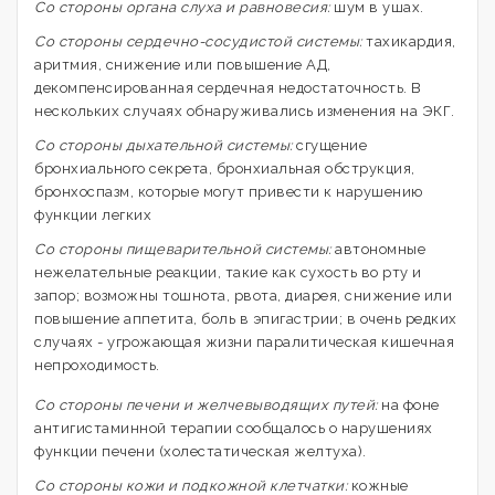
Со стороны органа слуха и равновесия:
шум в ушах.
Со стороны сердечно-сосудистой системы:
тахикардия,
аритмия, снижение или повышение АД,
декомпенсированная сердечная недостаточность. В
нескольких случаях обнаруживались изменения на ЭКГ.
Со стороны дыхательной системы:
сгущение
бронхиального секрета, бронхиальная обструкция,
бронхоспазм, которые могут привести к нарушению
функции легких
Со стороны пищеварительной системы:
автономные
нежелательные реакции, такие как сухость во рту и
запор; возможны тошнота, рвота, диарея, снижение или
повышение аппетита, боль в эпигастрии; в очень редких
случаях - угрожающая жизни паралитическая кишечная
непроходимость.
Со стороны печени и желчевыводящих путей:
на фоне
антигистаминной терапии сообщалось о нарушениях
функции печени (холестатическая желтуха).
Со стороны кожи и подкожной клетчатки:
кожные