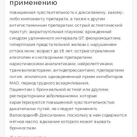
применению
повышенная чувствительность к доксиламину, какому-
либо компоненту препарата, а также к другим
антигистаминным препаратам; острый астматический
приступ; закрытоугольная глаукома; врожденный
синдром удлиненного интервала QT; феохромоцитома;
гиперплазия предстательной железы с нарушением
оттока мочи; возраст до 18 лет; острые отравления
алкоголем и снотворными препаратами,
наркотическими анальгетиками, нейролептиками,
транквилизаторами, антидепрессантами, препаратами
лития; эпилепсия; одновременный прием ингибиторов
МАО; период грудного вскармливания.
Пациентам с бронхиальной астмой или другими
респираторными заболеваниями, которые
характеризуются повышенной чувствительностью
дыхательных путей, не следует применять
Валокордин®-Доксиламин, поскольку в нем содержится
мятное масло, вдыхание которого может вызвать
бронхоспазм.