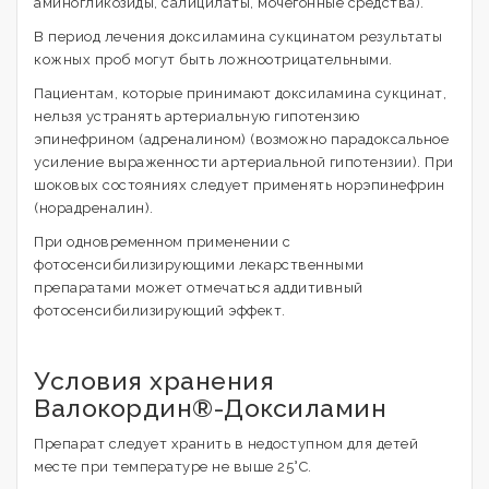
аминогликозиды, салицилаты, мочегонные средства).
В период лечения доксиламина сукцинатом результаты
кожных проб могут быть ложноотрицательными.
Пациентам, которые принимают доксиламина сукцинат,
нельзя устранять артериальную гипотензию
эпинефрином (адреналином) (возможно парадоксальное
усиление выраженности артериальной гипотензии). При
шоковых состояниях следует применять норэпинефрин
(норадреналин).
При одновременном применении с
фотосенсибилизирующими лекарственными
препаратами может отмечаться аддитивный
фотосенсибилизирующий эффект.
Условия хранения
Валокордин®-Доксиламин
Препарат следует хранить в недоступном для детей
месте при температуре не выше 25°С.