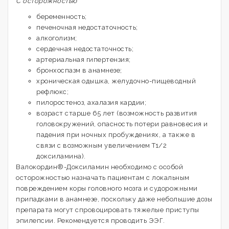
С осторожностью
беременность;
печеночная недостаточность;
алкоголизм;
сердечная недостаточность;
артериальная гипертензия;
бронхоспазм в анамнезе;
хроническая одышка, желудочно-пищеводный
рефлюкс;
пилоростеноз, ахалазия кардии;
возраст старше 65 лет (возможность развития
головокружений, опасность потери равновесия и
падения при ночных пробуждениях, а также в
связи с возможным увеличением T1/2
доксиламина).
Валокордин®-Доксиламин необходимо с особой
осторожностью назначать пациентам с локальным
повреждением коры головного мозга и судорожными
припадками в анамнезе, поскольку даже небольшие дозы
препарата могут спровоцировать тяжелые приступы
эпилепсии. Рекомендуется проводить ЭЭГ.