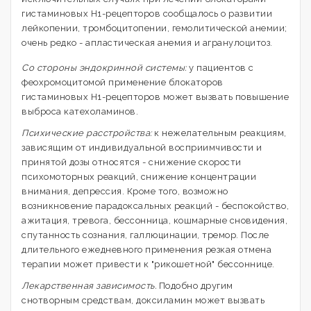
гистаминовых Н1-рецепторов сообщалось о развитии
лейкопении, тромбоцитопении, гемолитической анемии;
очень редко - апластическая анемия и агранулоцитоз.
Со стороны эндокринной системы:
у пациентов с
феохромоцитомой применение блокаторов
гистаминовых Н1-рецепторов может вызвать повышение
выброса катехоламинов.
Психические расстройства:
к нежелательным реакциям,
зависящим от индивидуальной восприимчивости и
принятой дозы относятся - снижение скорости
психомоторных реакций, снижение концентрации
внимания, депрессия. Кроме того, возможно
возникновение парадоксальных реакций - беспокойство,
ажитация, тревога, бессонница, кошмарные сновидения,
спутанность сознания, галлюцинации, тремор. После
длительного ежедневного применения резкая отмена
терапии может привести к "рикошетной" бессоннице.
Лекарственная зависимость.
Подобно другим
снотворным средствам, доксиламин может вызвать