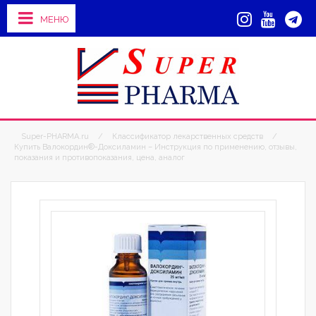
МЕНЮ
Super-PHARMA.ru
/
Классификатор лекарственных средств
/
Купить Валокордин®-Доксиламин – Инструкция по применению, отзывы,
показания и противопоказания, цена, аналог