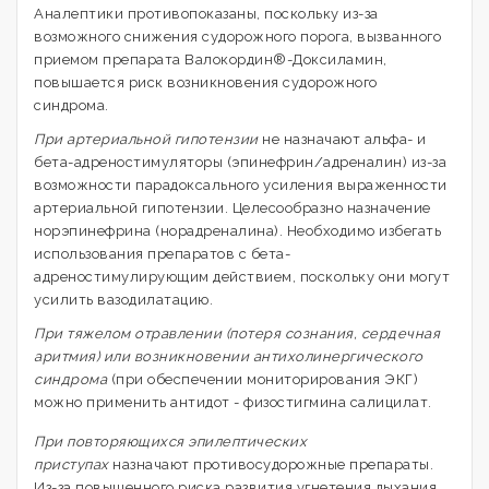
Аналептики противопоказаны, поскольку из-за
возможного снижения судорожного порога, вызванного
приемом препарата Валокордин®-Доксиламин,
повышается риск возникновения судорожного
синдрома.
При артериальной гипотензии
не назначают альфа- и
бета-адреностимуляторы (эпинефрин/адреналин) из-за
возможности парадоксального усиления выраженности
артериальной гипотензии. Целесообразно назначение
норэпинефрина (норадреналина). Необходимо избегать
использования препаратов с бета-
адреностимулирующим действием, поскольку они могут
усилить вазодилатацию.
При тяжелом отравлении (потеря сознания, сердечная
аритмия) или возникновении антихолинергического
синдрома
(при обеспечении мониторирования ЭКГ)
можно применить антидот - физостигмина салицилат.
При повторяющихся эпилептических
приступах
назначают противосудорожные препараты.
Из-за повышенного риска развития угнетения дыхания