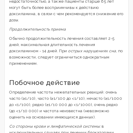
недостаточностью, а также пациенты старше 65 лет
могут быть более восприимчивы к действию
доксиламина, в связи с чем рекомендуется снижение его
дозы.
Продолжительность приема
Обычно продолжительность лечения составляет 2-5
дней, максимальная длительность лечения
доксиламином - 14 дней. При
острых нарушениях сна
, по
возможности, следует ограничиться однократным
применением.
Побочное действие
Определение частоты нежелательных реакций: очень
часто (≥1/10), часто (≥1/100 до <1/10), нечасто (≥1/1000
до <1/100), редко (≥1/10 000 до <1/1000), очень редко
(до <1/10 000) и частота неизвестна (невозможно
оценить на основании имеющихся данных).
Со стороны крови и лимфатической системы:
в
исключительных случаях при лечении блокаторами