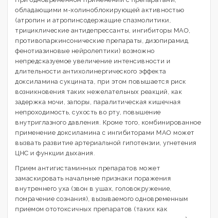
обладающими м-холиноблокирующей активностью
(атропин и атропинсодержащие спазмолитики,
трициклические антидепрессанты, ингибиторы МАО,
противопаркинсонические препараты, дизопирамид,
фенотиазиновые нейролептики) возможно
непредсказуемое увеличение интенсивности и
длительности антихолинергического эффекта
доксиламина сукцината, при этом повышается риск
возникновения таких нежелательных реакций, как
задержка мочи, запоры, паралитическая кишечная
непроходимость, сухость во рту, повышение
внутриглазного давления. Кроме того, комбинированное
применение доксиламина с ингибиторами МАО может
вызвать развитие артериальной гипотензии, угнетения
ЦНС и функции дыхания.
Прием антигистаминных препаратов может
замаскировать начальные признаки поражения
внутреннего уха (звон в ушах, головокружение,
помрачение сознания), вызываемого одновременным
приемом ототоксичных препаратов (таких как