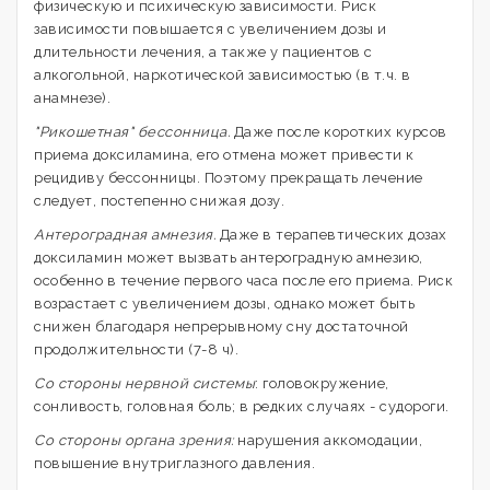
физическую и психическую зависимости. Риск
зависимости повышается с увеличением дозы и
длительности лечения, а также у пациентов с
алкогольной, наркотической зависимостью (в т.ч. в
анамнезе).
"Рикошетная" бессонница.
Даже после коротких курсов
приема доксиламина, его отмена может привести к
рецидиву бессонницы. Поэтому прекращать лечение
следует, постепенно снижая дозу.
Антероградная амнезия.
Даже в терапевтических дозах
доксиламин может вызвать антероградную амнезию,
особенно в течение первого часа после его приема. Риск
возрастает с увеличением дозы, однако может быть
снижен благодаря непрерывному сну достаточной
продолжительности (7-8 ч).
Со стороны нервной системы
: головокружение,
сонливость, головная боль; в редких случаях - судороги.
Со стороны органа зрения:
нарушения аккомодации,
повышение внутриглазного давления.