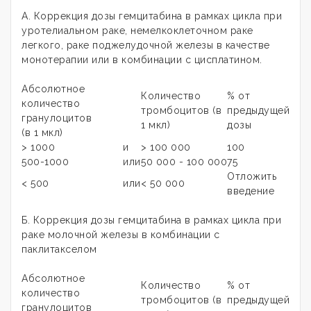
А. Коррекция дозы гемцитабина в рамках цикла при
уротелиальном раке, немелкоклеточном раке
легкого, раке поджелудочной железы в качестве
монотерапии или в комбинации с цисплатином.
Абсолютное
Количество
% от
количество
тромбоцитов (в
предыдущей
гранулоцитов
1 мкл)
дозы
(в 1 мкл)
> 1000
и
> 100 000
100
500-1000
или
50 000 - 100 000
75
Отложить
< 500
или
< 50 000
введение
Б. Коррекция дозы гемцитабина в рамках цикла при
раке молочной железы в комбинации с
паклитакселом
Абсолютное
Количество
% от
количество
тромбоцитов (в
предыдущей
гранулоцитов