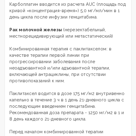
Карбоплатин вводится из расчета AUC (площадь под
кривой «концентрация-время») 5,0 мг/мл/мин в 1
день цикла после инфузии гемцитабина.
Рак молочной железы
(нерезектабельный,
местнорецидивирующий или метастатический)
Комбинированная терапия с паклитакселом: в
качестве терапии первой линии при
прогрессировании заболевания после
неоадъювантной и/или адъювантной терапии,
включающей антрациклины, при отсутствии
противопоказаний к ним.
Паклитаксел водится в дозе 175 мг/м2 внутривенно
капельно в течение 3 ч в 1 день 21-дневного цикла с
последующим введением гемцитабина.
Рекомендованная доза препарата - 1250 мг/м2 в 1 и
8 день каждого 21-дневного цикла.
Перед началом комбинированной терапии