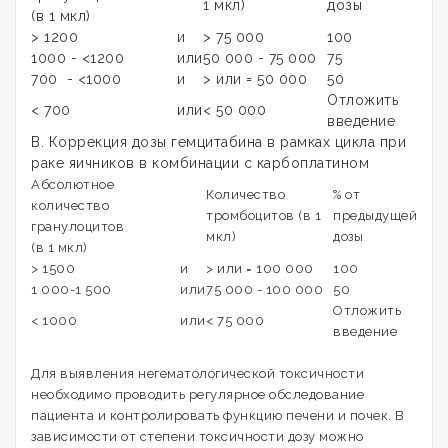
1 мкл)
дозы
(в 1 мкл)
> 1200
и
> 75 000
100
1000 - <1200
или
50 000 - 75 000
75
700 - <1000
и
> или = 50 000
50
Отложить
< 700
или
< 50 000
введение
B. Коррекция дозы гемцитабина в рамках цикла при
раке яичников в комбинации с карбоплатином
Абсолютное
Количество
% от
количество
тромбоцитов (в 1
предыдущей
гранулоцитов
мкл)
дозы
(в 1 мкл)
> 1500
и
> или = 100 000
100
1 000-1 500
или
75 000 - 100 000
50
Отложить
< 1000
или
< 75 000
введение
Для выявления негематологической токсичности
необходимо проводить регулярное обследование
пациента и контролировать функцию печени и почек. В
зависимости от степени токсичности дозу можно