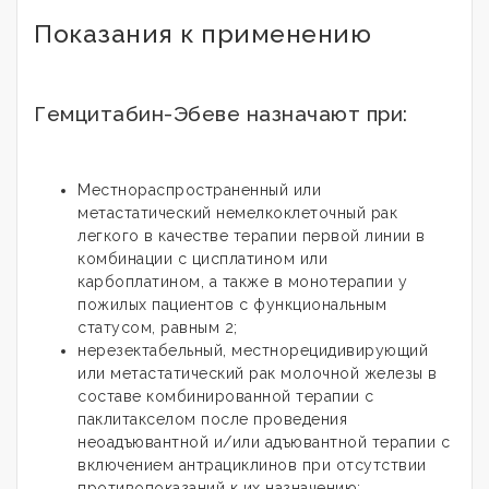
Показания к применению
Гемцитабин-Эбеве назначают при:
Местнораспространенный или
метастатический немелкоклеточный рак
легкого в качестве терапии первой линии в
комбинации с цисплатином или
карбоплатином, а также в монотерапии у
пожилых пациентов с функциональным
статусом, равным 2;
нерезектабельный, местнорецидивирующий
или метастатический рак молочной железы в
составе комбинированной терапии с
паклитакселом после проведения
неоадъювантной и/или адъювантной терапии с
включением антрациклинов при отсутствии
противопоказаний к их назначению;