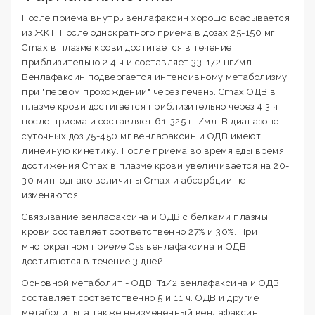
После приема внутрь венлафаксин хорошо всасывается
из ЖКТ. После однократного приема в дозах 25-150 мг
Cmax в плазме крови достигается в течение
приблизительно 2.4 ч и составляет 33-172 нг/мл.
Венлафаксин подвергается интенсивному метаболизму
при "первом прохождении" через печень. Cmax ОДВ в
плазме крови достигается приблизительно через 4.3 ч
после приема и составляет 61-325 нг/мл. В диапазоне
суточных доз 75-450 мг венлафаксин и ОДВ имеют
линейную кинетику. После приема во время еды время
достижения Cmax в плазме крови увеличивается на 20-
30 мин, однако величины Cmax и абсорбции не
изменяются.
Связывание венлафаксина и ОДВ с белками плазмы
крови составляет соответственно 27% и 30%. При
многократном приеме Css венлафаксина и ОДВ
достигаются в течение 3 дней.
Основной метаболит - ОДВ. T1/2 венлафаксина и ОДВ
составляет соответственно 5 и 11 ч. ОДВ и другие
метаболиты, а также неизмененный венлафаксин