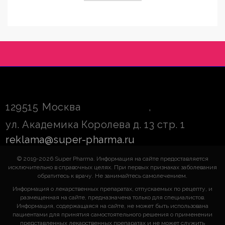
129515
Москва
,
ул. Академика Королева д. 13 стр. 1
reklama@super-pharma.ru
© 2019-2026 Super Pharma. Информация на сайте предоставляется
исключительно в справочных целях. При первых признаках заболевания
обратитесь к врачу. Не занимайтесь самолечением.
Информация о лекарственных препаратах, отпускаемых по рецепту, и
размещенная на сайте, предназначена только для специалистов.
Информация, содержащаяся на сайте, не может быть использована
пациентами для принятия самостоятельного решения о применении
представленных лекарственных препаратах и не может служить