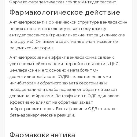
Фармако-терапевтическая группа: Антидепрессант
Фармакологическое действие
Антидепрессант. По химической структуре венлафаксин
нельзя отнести ни к одному известному классу
антидепрессантов (трициклические, тетрациклические
или другие). Он имеет две активные энантиомерные
рацемические формы.
Антидепрессивный эффект венлафаксина связан с
усилением нейротрансмиттерной активности в ЦНС.
Венлафаксин и его основной метаболит О-
десметилвенлафаксин (ОДВ) являются мощными
ингибиторами обратного захвата серотонина и
норадреналина и слабо подавляют обратный захват
допамина нейронами. Венлафаксин и ОДВ одинаково
эффективно влияют на обратный захват
нейротрансмиттеров. Венлафаксин и ОДВ снижают
бета-адренергические реакции.
Фармакокинетика