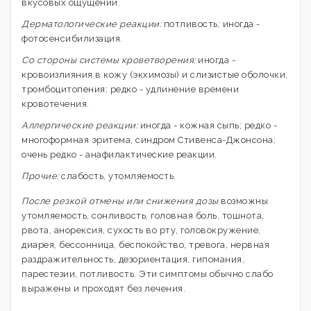
вкусовых ощущений.
Дерматологические реакции:
потливость; иногда -
фотосенсибилизация.
Со стороны системы кроветворения:
иногда -
кровоизлияния в кожу (экхимозы) и слизистые оболочки,
тромбоцитопения; редко - удлинение времени
кровотечения.
Аллергические реакции:
иногда - кожная сыпь; редко -
многоформная эритема, синдром Стивенса-Джонсона;
очень редко - анафилактические реакции.
Прочие:
слабость, утомляемость.
После резкой отмены или снижения дозы
возможны
утомляемость, сонливость, головная боль, тошнота,
рвота, анорексия, сухость во рту, головокружение,
диарея, бессонница, беспокойство, тревога, нервная
раздражительность, дезориентация, гипомания,
парестезии, потливость. Эти симптомы обычно слабо
выражены и проходят без лечения.