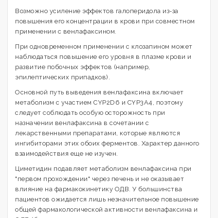
Возможно усиление эффектов галоперидола из-за
повышения его концентрации в крови при совместном
применении с венлафаксином.
При одновременном применении с клозапином может
наблюдаться повышение его уровня в плазме крови и
развитие побочных эффектов (например,
эпилептических припадков).
Основной путь выведения венлафаксина включает
метаболизм с участием CYP2D6 и CYP3A4, поэтому
следует соблюдать особую осторожность при
назначении венлафаксина в сочетании с
лекарственными препаратами, которые являются
ингибиторами этих обоих ферментов. Характер данного
взаимодействия еще не изучен.
Циметидин подавляет метаболизм венлафаксина при
"первом прохождении" через печень и не оказывает
влияние на фармакокинетику ОДВ. У большинства
пациентов ожидается лишь незначительное повышение
общей фармакологической активности венлафаксина и