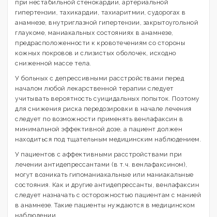
при нестабильной стенокардии, артериальной
гипертензии, тахикардии, тахиаритмии, судорогах в
анамнезе, внутриглазной гипертензии, закрытоугольной
глаукоме, маниакальных состояниях в анамнезе,
предрасположенности к кровотечениям со стороны
кожных покровов и слизистых оболочек, исходно
сниженной массе тела.
У больных с депрессивными расстройствами перед
началом любой лекарственной терапии следует
учитывать вероятность суицидальных попыток. Поэтому
для снижения риска передозировки в начале лечения
следует по возможности применять венлафаксин в
минимальной эффективной дозе, а пациент должен
находиться под тщательным медицинским наблюдением.
У пациентов с аффективными расстройствами при
лечении антидепрессантами (в т.ч. венлафаксином),
могут возникать гипоманиакальные или маниакальные
состояния. Как и другие антидепрессанты, венлафаксин
следует назначать с осторожностью пациентам с манией
в анамнезе. Такие пациенты нуждаются в медицинском
наблюдении.