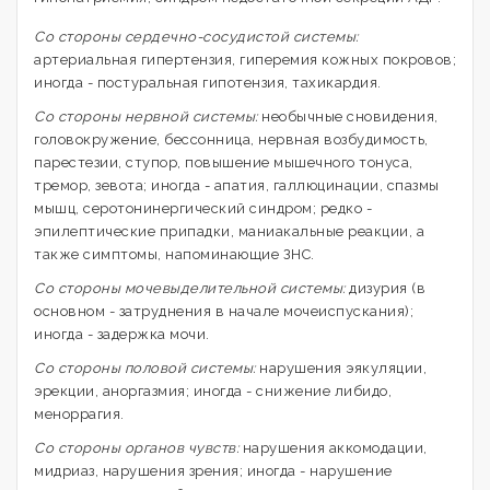
Со стороны сердечно-сосудистой системы:
артериальная гипертензия, гиперемия кожных покровов;
иногда - постуральная гипотензия, тахикардия.
Со стороны нервной системы:
необычные сновидения,
головокружение, бессонница, нервная возбудимость,
парестезии, ступор, повышение мышечного тонуса,
тремор, зевота; иногда - апатия, галлюцинации, спазмы
мышц, серотонинергический синдром; редко -
эпилептические припадки, маниакальные реакции, а
также симптомы, напоминающие ЗНС.
Со стороны мочевыделительной системы:
дизурия (в
основном - затруднения в начале мочеиспускания);
иногда - задержка мочи.
Со стороны половой системы:
нарушения эякуляции,
эрекции, аноргазмия; иногда - снижение либидо,
меноррагия.
Со стороны органов чувств:
нарушения аккомодации,
мидриаз, нарушения зрения; иногда - нарушение