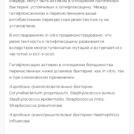
очередь, могут быть активны в отношении патогенных
бактерий, устойчивых к гатифлоксацину. Между
гатифлоксанином и перечисленными выше
антибиотиками перекрестная резистентность не
установлена.
В исследованиях in vitro продемонстрировано, что
резистентность к гатифлоксацину развивается
вследствие многоступенчатых мутаций и встречается с
частотой 1×107-1×1010.
Гатифлоксацин активен в отношении большинства
перечисленных ниже штаммов бактерий, как in vitro, так
и при клиническом применении.
Аэробные грамположительные бактерии:
Corynebacterium propinquum, Staphylococcus aureus,
Staphylococcus epidermidis, Streptococcus mitis,
Streptococcus pneumoniae.
Аэробные грамотрицателъпые бактерии:
Haemophilus
influenzae.