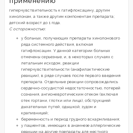
применению
гиперчувствительность к гатифлоксацину, другим
хинолонам, а также другим компонентам препарата;
детский возраст до 1 года.
С осторожностью:
у больных, получающих препараты хинолонового
ряда системного действия, включая
гатифлоксацин. У данной категории больных
отмечены серьезные, и, в некоторых случаях с
летальным исходом, реакции
гиперчувствительности (анафилактические
реакции), в ряде случаев после первого введения
препарата. Отдельные реакции сопровождались
сердечно-сосудистой недостаточностью, потерей
сознания, ангионевротическим отеком (включая
отек гортани, глотки или лица), обструкцией
дыхательных путей, одышкой, зудом и
крапивницей;
беременность и период грудного вскармливания;
у пациентов, имеющих в анамнезе аллергические
реакции на другие препараты для местного