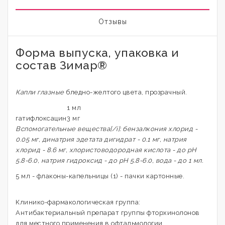
Отзывы
Форма выпуска, упаковка и
состав Зимар®
Капли глазные
бледно-желтого цвета, прозрачный.
1 мл
гатифлоксацин
3 мг
Вспомогательные вещества[/i]: бензалкония хлорид -
0.05 мг, динатрия эдетата дигидрат - 0.1 мг, натрия
хлорид - 8.6 мг, хлористоводородная кислота - до pH
5.8-6.0, натрия гидроксид - до pH 5.8-6.0, вода - до 1 мл.
5 мл - флаконы-капельницы (1) - пачки картонные.
Клинико-фармакологическая группа:
Антибактериальный препарат группы фторхинолонов
для местного применения в офтальмологии