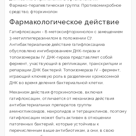
Фармако-терапевтическая группа: Противомикробное
средство, фторхинолон
Фармакологическое действие
Гатифлоксацин - 8-метоксифторхинолон с замещением
3-метилпиперазинилом в положении С7.
Антибактериальное действие гатифлоксацииа
обусловлено ингибированием ДНК-гиразы и
топоизомеразы IV. ДНК-гираза представляет собой
фермент, участвующий в репликации, транскрипции и
репарации ДНК бактерий. Топоизомераза IV - фермент,
играющий ключевую роль в разделении хромосомной
ДНК во время деления бактериальной клетки.
Механизм действия фторхинолонов, включая
гатифлоксацин, отличается от механизма действия
антибактериальных препаратов группы
аминогликозидов, макролидов и тетрациклинов, поэтому
гатифлоксацин может быть активен в отношении
патогенных бактерий, которые устойчивы к
перечисленным выше антибиотикам, а они, в свою