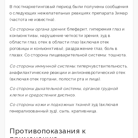
В постмаркетинговый период были получены сообщения
о следующих нежелательных реакциях препарата Зимар
(частота не известна).
Со стороны органа зрения:
блефарит, гиперемия глаз и
конъюнктивы, нарушение четкости зрения, зуд в
области глаз, отек в области глаз (включая отек
роговицы и конъюнктивы), раздражение глаз, боль в
глазах. Со стороны пищеварительной системы: тошнота.
Со стороны иммунной системы:
гиперчувствительность,
анафилактические реакции и ангионевротический отек
(включая отек гортани, полости рта и лица).
Со стороны дыхательной системы, органов грудной
клетки и средостения:
диспноэ.
Со стороны кожи и подкожных тканей:
зуд (включая
генерализованный зуд), сыпь, крапивница.
Противопоказания к