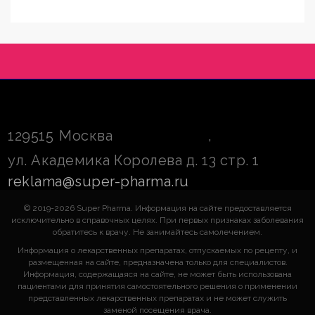
129515
Москва
,
ул. Академика Королева д. 13 стр. 1
reklama@super-pharma.ru
© 2019-2026 Super Pharma. Информация на сайте предоставляется
исключительно в справочных целях. При первых признаках заболевания
обратитесь к врачу. Не занимайтесь самолечением.
Информация о лекарственных препаратах, отпускаемых по рецепту, и
размещенная на сайте, предназначена только для специалистов.
Информация, содержащаяся на сайте, не может быть использована
пациентами для принятия самостоятельного решения о применении
представленных лекарственных препаратах и не может служить
заменой посещения врача.