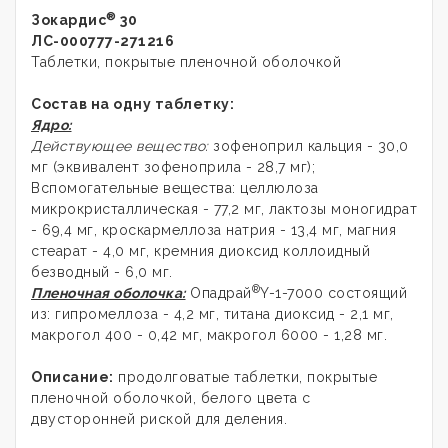
®
Зокардис
30
ЛС-000777-271216
Таблетки, покрытые пленочной оболочкой
Состав на одну таблетку:
Ядро:
Действующее вещество:
зофеноприл кальция - 30,0
мг (эквивалент зофеноприла - 28,7 мг);
Вспомогательные вещества: целлюлоза
микрокристаллическая - 77,2 мг, лактозы моногидрат
- 69,4 мг, кроскармеллоза натрия - 13,4 мг, магния
стеарат - 4,0 мг, кремния диоксид коллоидный
безводный - 6,0 мг.
®
Пленочная оболочка:
Опадрай
Y-1-7000 состоящий
из: гипромеллоза - 4,2 мг, титана диоксид - 2,1 мг,
макрогол 400 - 0,42 мг, макрогол 6000 - 1,28 мг.
Описание:
продолговатые таблетки, покрытые
пленочной оболочкой, белого цвета с
двусторонней риской для деления.