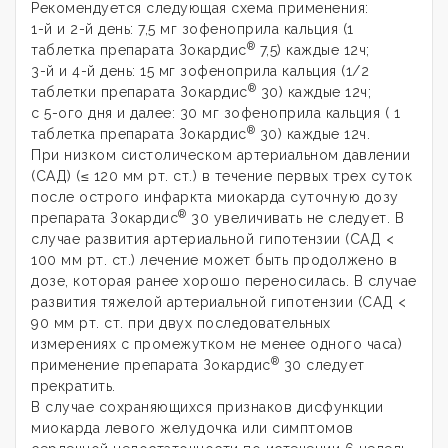
Рекомендуется следующая схема применения:
1-й и 2-й день: 7,5 мг зофеноприла кальция (1
®
таблетка препарата Зокардис
7,5) каждые 12ч;
3-й и 4-й день: 15 мг зофеноприла кальция (1/2
®
таблетки препарата Зокардис
30) каждые 12ч;
с 5-ого дня и далее: 30 мг зофеноприла кальция ( 1
®
таблетка препарата Зокардис
30) каждые 12ч.
При низком систолическом артериальном давлении
(САД) (≤ 120 мм рт. ст.) в течение первых трех суток
после острого инфаркта миокарда суточную дозу
®
препарата Зокардис
30 увеличивать не следует. В
случае развития артериальной гипотензии (САД <
100 мм рт. ст.) лечение может быть продолжено в
дозе, которая ранее хорошо переносилась. В случае
развития тяжелой артериальной гипотензии (САД <
90 мм рт. ст. при двух последовательных
измерениях с промежутком не менее одного часа)
®
применение препарата Зокардис
30 следует
прекратить.
В случае сохраняющихся признаков дисфункции
миокарда левого желудочка или симптомов