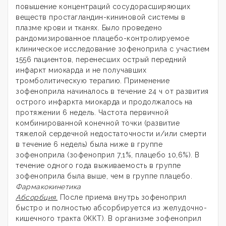
повышение концентраций сосудорасширяющих
веществ простагландин-кининовой системы в
плазме крови и тканях. Было проведено
рандомизированное плацебо-контролируемое
клиническое исследование зофеноприла с участием
1556 пациентов, перенесших острый передний
инфаркт миокарда и не получавших
тромболитическую терапию. Применение
зофеноприла начиналось в течение 24 ч от развития
острого инфаркта миокарда и продолжалось на
протяжении 6 недель. Частота первичной
комбинированной конечной точки (развитие
тяжелой сердечной недостаточности и/или смерти
в течение 6 недель) была ниже в группе
зофеноприла (зофеноприл 7,1%, плацебо 10,6%). В
течение одного года выживаемость в группе
зофеноприла была выше, чем в группе плацебо.
Фармакокинетика
Абсорбция.
После приема внутрь зофеноприл
быстро и полностью абсорбируется из желудочно-
кишечного тракта (ЖКТ). В организме зофеноприл