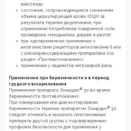
анестезии;
состояния, сопровождающиеся снижением
объема циркулирующей крови (ОЦК) (в
результате терапии диуретиками, при
ограничении потребления поваренной соли,
проведении гемодиализа, диарее и рвоте);
при одновременном применении с
антагонистами рецепторов ангиотензина II или
с алискиренсодержащими препаратами (см.
раздел «Противопоказания»);
применение у пациентов негроидной расы.
Применение при беременности и в период
грудного вскармливания
®
Применение препарата Зокардис
30 во время
беременности противопоказано.
При планировании или диагностировании
®
беременности терапию препаратом Зокардис
30
следует отменить и назначить гипотензивные
препараты другой группы с подтвержденным
профилем безопасности для применения у