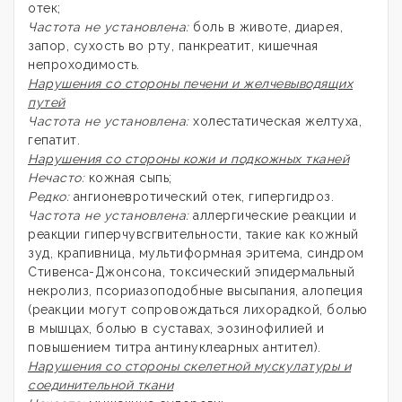
отек;
Частота не установлена:
боль в животе, диарея,
запор, сухость во рту, панкреатит, кишечная
непроходимость.
Нарушения со стороны печени и желчевыводящих
путей
Частота не установлена:
холестатическая желтуха,
гепатит.
Нарушения со стороны кожи и подкожных тканей
Нечасто:
кожная сыпь;
Редко:
ангионевротический отек, гипергидроз.
Частота не установлена:
аллергические реакции и
реакции гиперчувсгвительности, такие как кожный
зуд, крапивница, мультиформная эритема, синдром
Стивенса-Джонсона, токсический эпидермальный
некролиз, псориазоподобные высыпания, алопеция
(реакции могут сопровождаться лихорадкой, болью
в мышцах, болью в суставах, эозинофилией и
повышением титра антинуклеарных антител).
Нарушения со стороны скелетной мускулатуры и
соединительной ткани