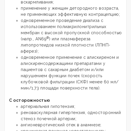
вскармливания;
применение у женщин детородного возраста,
не применяющих эффективную контрацепцию;
одновременное проведение диализа с
использованием полиакрилонитрильных
мембран с высокой пропускной способностью
®
(напр., AN69
) или плазмафереза
липопротеидов низкой плотности (ЛПНП-
аферез);
одновременное применение с алискиреном и
алискиренсодержащими препаратами у
пациентов с сахарным диабетом и/или
нарушением функции почек (скорость
клубочковой фильтрации (СКФ) менее 60 мл/
мин/1,73 площади поверхности тела).
С осторожностью
артериальная гипотензия;
реноваскулярная гипертензия, односторонний
стеноз почечной артерии;
ангионевротический отек в анамнезе;
хроническая почечная недостаточность;