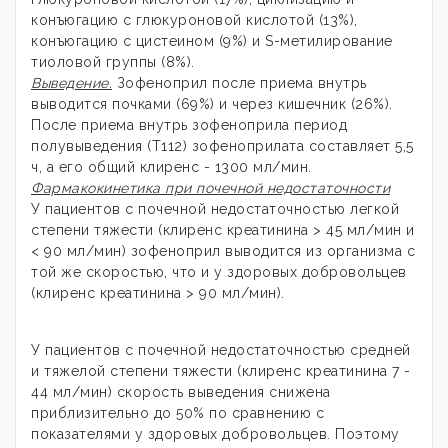
конъюгацию с глюкуроновой кислотой (13%),
конъюгацию с цистеином (9%) и S-метилирование
тиоловой группы (8%).
Выведение.
Зофеноприл после приема внутрь
выводится почками (69%) и через кишечник (26%).
После приема внутрь зофеноприла период
полувыведения (Т112) зофеноприлата составляет 5,5
ч, а его общий клиренс - 1300 мл/мин.
Фармакокинетика при почечной недостаточности
У пациентов с почечной недостаточностью легкой
степени тяжести (клиренс креатинина > 45 мл/мин и
< 90 мл/мин) зофеноприл выводится из организма с
той же скоростью, что и у здоровых добровольцев
(клиренс креатинина > 90 мл/мин).
У пациентов с почечной недостаточностью средней
и тяжелой степени тяжести (клиренс креатинина 7 -
44 мл/мин) скорость выведения снижена
приблизительно до 50% по сравнению с
показателями у здоровых добровольцев. Поэтому