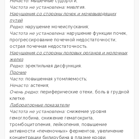
Нечасто:
мышечные судороги;
Частота не установлена:
миалгия.
Нарушения со стороны почек и мочевыводящих
путей
Редко:
нарушение мочеиспускания;
Частота не установлена:
нарушение функции почек,
прогрессирование почечной недостаточности;
острая почечная недостаточность.
Нарушения со стороны половых органов и молочных
желез
Редко:
эректильная дисфункция.
Прочие
Часто:
повышенная утомляемость;
Нечасто:
астения;
Очень редко:
периферические отеки, боль в грудной
клетке.
Лабораторные показатели
Частота не установлена:
снижение уровня
гемоглобина, снижение гематокрита,
тромбоцитопения, лейкопения, повышение
активности «печеночных» ферментов, увеличение
концентрации билирубина в плазме крови.