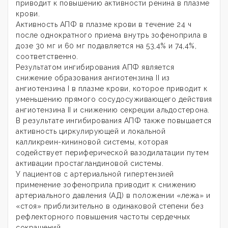
приводит к повышению активности ренина в плазме
крови.
Активность АПФ в плазме крови в течение 24 ч
после однократного приема внутрь зофеноприла в
дозе 30 мг и 60 мг подавляется на 53,4% и 74,4%,
соответственно.
Результатом ингибирования АПФ является
снижение образования ангиотензина II из
ангиотензина I в плазме крови, которое приводит к
уменьшению прямого сосудосуживающего действия
ангиотензина II и снижению секреции альдостерона.
В результате ингибирования АПФ также повышается
активность циркулирующей и локальной
калликреин-кининовой системы, которая
содействует периферической вазодилатации путем
активации простагландиновой системы.
У пациентов с артериальной гипертензией
применение зофеноприла приводит к снижению
артериального давления (АД) в положении «лежа» и
«стоя» приблизительно в одинаковой степени без
рефлекторного повышения частоты сердечных
сокращений.