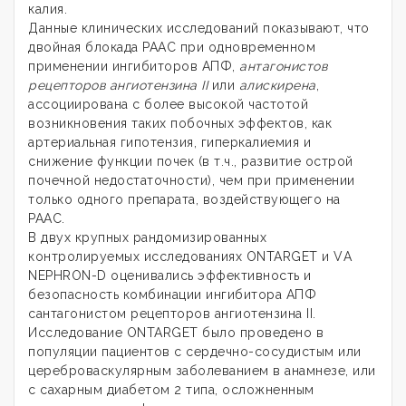
калия.
Данные клинических исследований показывают, что
двойная блокада РААС при одновременном
применении ингибиторов АПФ,
антагонистов
рецепторов ангиотензина II
или
алискирена
,
ассоциирована с более высокой частотой
возникновения таких побочных эффектов, как
артериальная гипотензия, гиперкалиемия и
снижение функции почек (в т.ч., развитие острой
почечной недостаточности), чем при применении
только одного препарата, воздействующего на
РААС.
В двух крупных рандомизированных
контролируемых исследованиях ONTARGET и VА
NEPHRON-D оценивались эффективность и
безопасность комбинации ингибитора АПФ
сантагонистом рецепторов ангиотензина II.
Исследование ONTARGET было проведено в
популяции пациентов с сердечно-сосудистым или
цереброваскулярным заболеванием в анамнезе, или
с сахарным диабетом 2 типа, осложненным