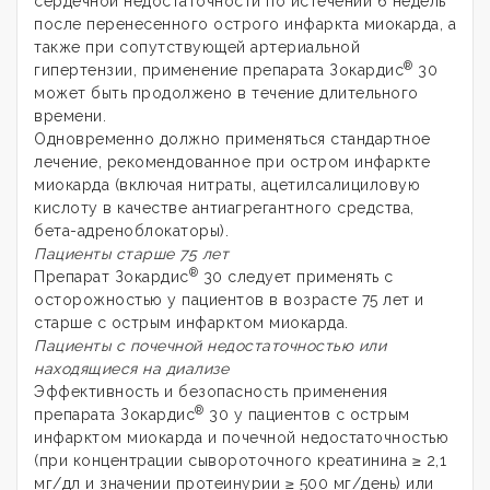
сердечной недостаточности по истечении 6 недель
после перенесенного острого инфаркта миокарда, а
также при сопутствующей артериальной
®
гипертензии, применение препарата Зокардис
30
может быть продолжено в течение длительного
времени.
Одновременно должно применяться стандартное
лечение, рекомендованное при остром инфаркте
миокарда (включая нитраты, ацетилсалициловую
кислоту в качестве антиагрегантного средства,
бета-адреноблокаторы).
Пациенты старше 75 лет
®
Препарат Зокардис
30 следует применять с
осторожностью у пациентов в возрасте 75 лет и
старше с острым инфарктом миокарда.
Пациенты с почечной недостаточностью или
находящиеся на диализе
Эффективность и безопасность применения
®
препарата Зокардис
30 у пациентов с острым
инфарктом миокарда и почечной недостаточностью
(при концентрации сывороточного креатинина ≥ 2,1
мг/дл и значении протеинурии ≥ 500 мг/день) или