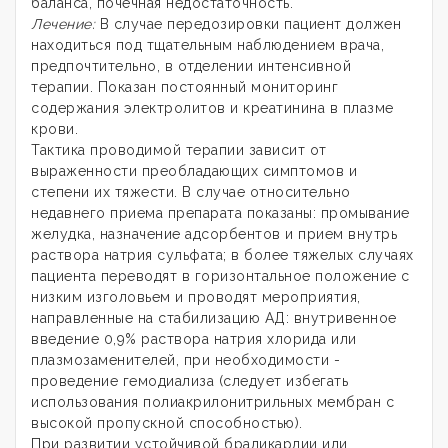
баланса, почечная недостаточность.
Лечение:
В случае передозировки пациент должен
находиться под тщательным наблюдением врача,
предпочтительно, в отделении интенсивной
терапии. Показан постоянный мониторинг
содержания электролитов и креатинина в плазме
крови.
Тактика проводимой терапии зависит от
выраженности преобладающих симптомов и
степени их тяжести. В случае относительно
недавнего приема препарата показаны: промывание
желудка, назначение адсорбентов и прием внутрь
раствора натрия сульфата; в более тяжелых случаях
пациента переводят в горизонтальное положение с
низким изголовьем и проводят мероприятия,
направленные на стабилизацию АД: внутривенное
введение 0,9% раствора натрия хлорида или
плазмозаменителей, при необходимости -
проведение гемодиализа (следует избегать
использования полиакрилонитрильных мембран с
высокой пропускной способностью).
При развитии устойчивой брадикардии или