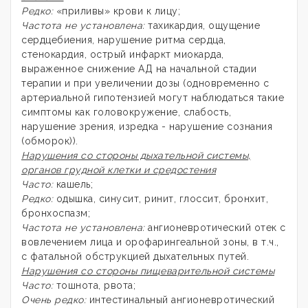
Редко:
«приливы» крови к лицу;
Частота не установлена:
тахикардия, ощущение
сердцебиения, нарушение ритма сердца,
стенокардия, острый инфаркт миокарда,
выраженное снижение АД на начальной стадии
терапии и при увеличении дозы (одновременно с
артериальной гипотензией могут наблюдаться такие
симптомы как головокружение, слабость,
нарушение зрения, изредка - нарушение сознания
(обморок)).
Нарушения со стороны дыхательной системы,
органов грудной клетки и средостения
Часто:
кашель;
Редко:
одышка, синусит, ринит, глоссит, бронхит,
бронхоспазм;
Частота не установлена:
ангионевротический отек с
вовлечением лица и орофарингеальной зоны, в т.ч.,
с фатальной обструкцией дыхательных путей.
Нарушения со стороны пищеварительной системы
Часто:
тошнота, рвота;
Очень редко:
интестинальный ангионевротический