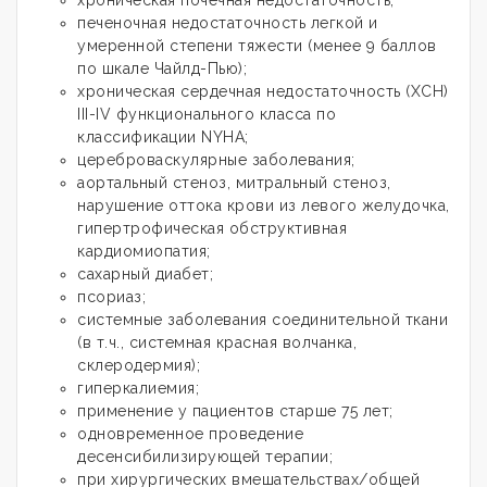
печеночная недостаточность легкой и
умеренной степени тяжести (менее 9 баллов
по шкале Чайлд-Пью);
хроническая сердечная недостаточность (ХСН)
III-IV функционального класса по
классификации NYHA;
цереброваскулярные заболевания;
аортальный стеноз, митральный стеноз,
нарушение оттока крови из левого желудочка,
гипертрофическая обструктивная
кардиомиопатия;
сахарный диабет;
псориаз;
системные заболевания соединительной ткани
(в т.ч., системная красная волчанка,
склеродермия);
гиперкалиемия;
применение у пациентов старше 75 лет;
одновременное проведение
десенсибилизирующей терапии;
при хирургических вмешательствах/общей