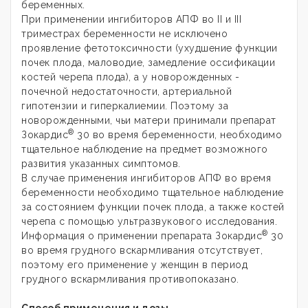
беременных.
При применении ингибиторов АПФ во II и III
триместрах беременности не исключено
проявление фетотоксичности (ухудшение функции
почек плода, маловодие, замедление оссификации
костей черепа плода), а у новорожденных -
почечной недостаточности, артериальной
гипотензии и гиперкалиемии. Поэтому за
новорожденными, чьи матери принимали препарат
®
Зокардис
30 во время беременности, необходимо
тщательное наблюдение на предмет возможного
развития указанных симптомов.
В случае применения ингибиторов АПФ во время
беременности необходимо тщательное наблюдение
за состоянием функции почек плода, а также костей
черепа с помощью ультразвукового исследования.
®
Информация о применении препарата Зокардис
30
во время грудного вскармливания отсутствует,
поэтому его применение у женщин в период
грудного вскармливания противопоказано.
Способ применения и дозы