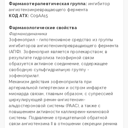
Фармакотерапевтическая группа:
ингибитор
ангиотензинревращающего фермента
КОД АТХ:
С09АА15
Фармакологические свойства
Фармакодинамика
Зофеноприл - гипотензивное средство из группы
ингибиторов ангиотензинпревращающего фермента
(АПФ). Зофеноприл является пролекарством; в
результате гидролиза тиоэфирной связи
образуется активное соединение, содержащее
свободную сульфгидрильную группу -
зофеноприлат.
Механизм действия зофеноприлата при
артериальной гипертензии и остром инфаркте
миокарда связан, главным образом, с супрессией
циркулирующей ренин-ангиотензин-
альдостероновой системы (РААС), а также с
повышением активности калликреин-кининовой
системы. Подавление отрицательной обратной
связи ангиотензина II в отношении секреции ренина