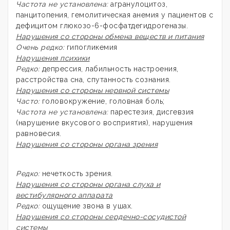
Частота не установлена:
агранулоцитоз,
панцитопения, гемолитическая анемия у пациентов с
дефицитом глюкозо-6-фосфатдегидрогеназы.
Нарушения со стороны обмена веществ и питания
Очень редко:
гипогликемия
Нарушения психики
Редко:
депрессия, лабильность настроения,
расстройства сна, спутанность сознания.
Нарушения со стороны нервной системы
Часто:
головокружение, головная боль;
Частота не установлена:
парестезия, дисгевзия
(нарушение вкусового восприятия), нарушения
равновесия.
Нарушения со стороны органа зрения
Редко:
нечеткость зрения.
Нарушения со стороны органа слуха и
вестибулярного аппарата
Редко:
ощущение звона в ушах.
Нарушения со стороны сердечно-сосудистой
системы