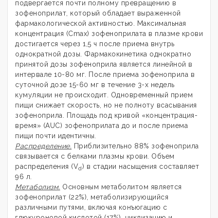
подвергается почти полному превращению в
зофеноприлат, который обладает выраженной
фармакологической активностью. Максимальная
концентрация (Сmах) зофеноприлата в плазме крови
достигается через 1,5 ч после приема внутрь
однократной дозы. Фармакокинетика однократно
принятой дозы зофеноприла является линейной в
интервале 10-80 мг. После приема зофеноприла в
суточной дозе 15-60 мг в течение 3-х недель
кумуляции не происходит. Одновременный прием
пищи снижает скорость, но не полноту всасывания
зофеноприла. Площадь под кривой «концентрация-
время» (AUC) зофеноприлата до и после приема
пищи почти идентичны.
Распределение.
Приблизительно 88% зофеноприла
связывается с белками плазмы крови. Объем
распределения (V
) в стадии насыщения составляет
d
96 л.
Метаболизм.
Основным метаболитом является
зофеноприлат (22%), метаболизирующийся
различными путями, включая конъюгацию с
глюкуроновой кислотой (17%), циклизацию и