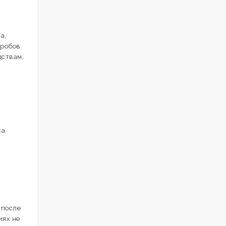
a,
аэробов
дствам,
и
а.
 после
иях не