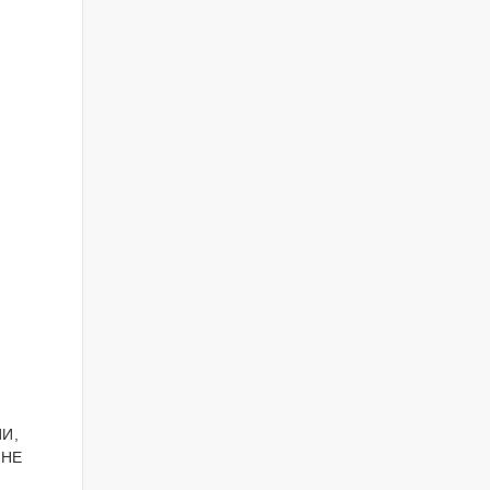
И,
ОНЕ