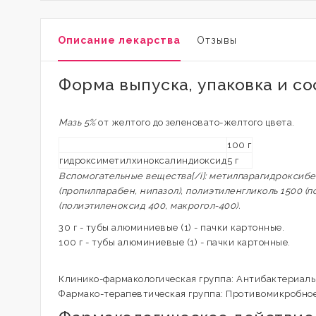
Описание лекарства
Отзывы
Форма выпуска, упаковка и со
Мазь 5%
от желтого до зеленовато-желтого цвета.
100 г
гидроксиметилхиноксалиндиоксид
5 г
Вспомогательные вещества[/i]: метилпарагидроксибе
(пропилпарабен, нипазол), полиэтиленгликоль 1500 (
(полиэтиленоксид 400, макрогол-400).
30 г - тубы алюминиевые (1) - пачки картонные.
100 г - тубы алюминиевые (1) - пачки картонные.
Клинико-фармакологическая группа: Антибактериаль
Фармако-терапевтическая группа: Противомикробное