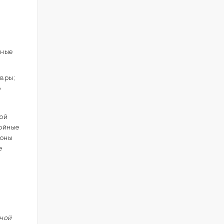
ьные
евры;
о
ной
нойные
моны
е
нной