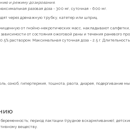
ению и режиму дозирования.
ксимальная разовая доза - 300 мг, суточная - 600 мг.
одят через дренажную трубку, катетер или шприц.
очищенную от гнойно-некротических масс, накладывают салфетки,
 зависимости от состояния ожоговой раны и течения раневого про
5% раствором. Максимальная суточная доза - 2.5 г. Длительность
оль, озноб, гипертермия, тошнота, рвота, диарея, подергивание м
ению
; беременность; период лактации (грудное вскармливание); детски
ктивному веществу.