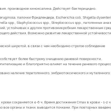
вия, производное хиноксалина. Действует бактерицидно.
ruginosa, палочки Фридлендера, Escherichia coli, Shigella dysenteri
monella spp., Staphylococcus spp., Streptococcus spp., патогенных ан
терий, устойчивых к другим противомикробным лекарственным сре
ющего действия. Возможно развитие лекарственной устойчивост
еской широтой, в связи с чем необходимо строгое соблюдение
особствует более быстрому очищению раневой поверхности,
ителизацию и благоприятно влияет на течение раневого процесс
вано наличие тератогенного, эмбриотоксического и мутагенного
крови сохраняется 4-6 ч. Время достижения Cmax в крови - 1-2 ч
о все органы и ткани, выводится почками. При повторных введен