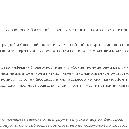
ольных ожоговой болезнью); гнойный менингит; гнойно-воспалител
грудной и брюшной полости, в т.ч. гнойный плеврит; эмпиема пл
илактика инфекционных осложнений после катетеризации мочевог
говая инфекция (поверхностные и глубокие гнойные раны различ
ческие язвы, флегмоны мягких тканей, инфицированные ожоги, г
гнойных полостей (абсцесс легких, абсцессы мягких тканей, флег
водящих и желчевыводящих путей, гнойный мастит); гнойничковы
 препарата зависят от его формы выпуска и других факторов.
ледует строго соблюдать соответствие используемой лекарстве