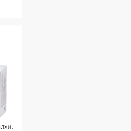
Гидроксиметилхиноксалиндиоксид