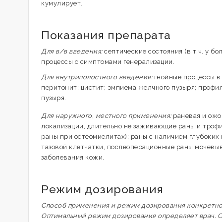
кумулирует.
Показания препарата
Для в/в введения:
септические состояния (в т.ч. у б
процессы с симптомами генерализации.
Для внутриполостного введения:
гнойные процессы в 
перитонит; цистит; эмпиема желчного пузыря; проф
пузыря.
Для наружного, местного применения:
раневая и ожо
локализации, длительно не заживающие раны и трофи
раны при остеомиелитах); раны с наличием глубоких 
тазовой клетчатки, послеоперационные раны мочевы
заболевания кожи.
Режим дозирования
Способ применения и режим дозирования конкретного
Оптимальный режим дозирования определяет врач. С