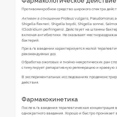
Фармакологическое действие
Противомикробное средство широкого спектра дейст
Активен в отношении
Proteus vulgaris, Pseudomonas ae
Shigella flexneri, Shigella boydii, Shigella sonnei, Sal
(Clostridium perfringens). Действует на штаммы бак
включая антибиотики. Не оказывает местнораздража
бактерий.
При в/в введении характеризуется малой терапевтич
рекомендуемых доз.
Обработка ожоговых и гнойно-некротических ран сп
стимулирует репаративную регенерацию и краевую эп
В экспериментальных исследованиях продемонстриро
действия.
Фармакокинетика
После в/в введения терапевтическая концентрация в 
однократного введения. Хорошо и быстро проникает в