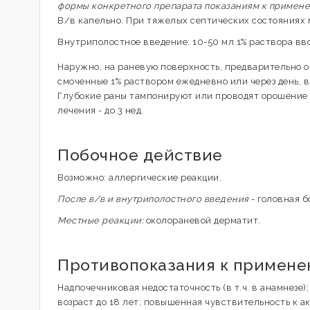
формы конкретного препарата показаниям к примен
В/в капельно. При тяжелых септических состояниях ма
Внутриполостное введение: 10-50 мл 1% раствора вв
Наружно, на раневую поверхность, предварительно 
смоченные 1% раствором ежедневно или через день, в
Глубокие раны тампонируют или проводят орошение 0.
лечения - до 3 нед.
Побочное действие
Возможно: аллергические реакции.
После в/в и внутриполостного введения
- головная б
Местные реакции:
околораневой дерматит.
Противопоказания к примен
Надпочечниковая недостаточность (в т.ч. в анамнезе)
возраст до 18 лет; повышенная чувствительность к а