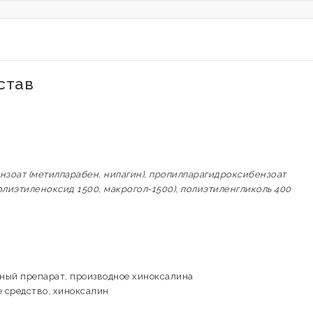
став
нзоат (метилпарабен, нипагин), пропилпарагидроксибензоат
полиэтиленоксид 1500, макрогол-1500), полиэтиленгликоль 400
ный препарат, производное хиноксалина
 средство, хиноксалин