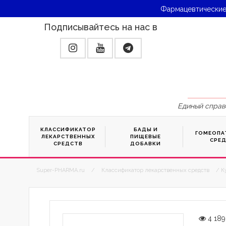
Фармацевтические
Подписывайтесь на нас в
Единый справ
КЛАССИФИКАТОР
БАДЫ И
ГОМЕОПА
ЛЕКАРСТВЕННЫХ
ПИЩЕВЫЕ
СРЕ
СРЕДСТВ
ДОБАВКИ
Super-PHARMA.ru
/
Классификатор лекарственных средств
/ К
4 189