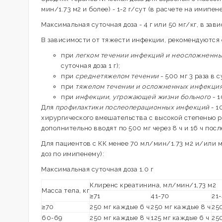
мин/1.73 м2 и более) - 1-2 г/сут (в расчете на имипен
Максимальная суточная доза - 4 г или 50 мг/кг, в зави
В зависимости от тяжести инфекции, рекомендуются 
при
легком течении инфекций и неосложненны
суточная доза 1 г);
при
среднетяжелом течении
- 500 мг 3 раза в с
при
тяжелом течении и осложненных инфекци
при
инфекции, угрожающей жизни больного
- 1
Для
профилактики послеоперационных инфекций
- 1
хирургического вмешательства с высокой степенью р
дополнительно вводят по 500 мг через 8 ч и 16 ч пос
Для пациентов с КК менее 70 мл/мин/1.73 м2 и/или м
доз по имипенему):
Максимальная суточная доза 1.0 г
Клиренс креатинина, мл/мин/1,73 м2
Масса тела, кг
≥71
41-70
21
≥70
250 мг каждые 6 ч
250 мг каждые 8 ч
250
60-69
250 мг каждые 8 ч
125 мг каждые 6 ч
250