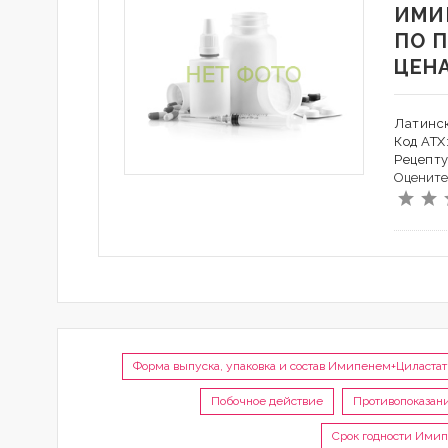
ИМИ
ПО 
ЦЕН
Латинск
Код АТХ
Рецепту
Оцените
Форма выпуска, упаковка и состав Имипенем+Циласта
Побочное действие
Противопоказан
Срок годности Ими