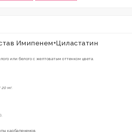
остав Имипенем+Циластатин
лого или белого с желтоватым оттенком цвета.
20 мг.
).
ппы карбапенемов