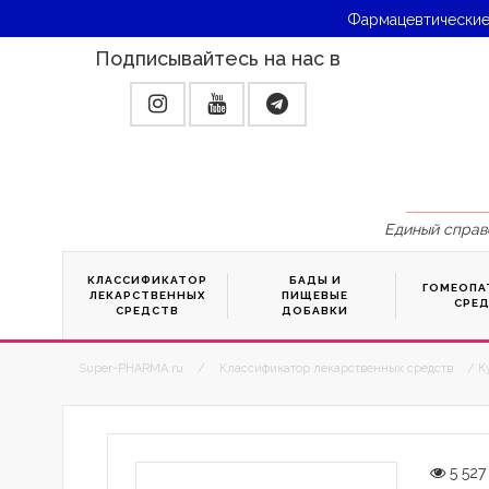
Фармацевтические
Подписывайтесь на нас в
Единый справ
КЛАССИФИКАТОР
БАДЫ И
ГОМЕОПА
ЛЕКАРСТВЕННЫХ
ПИЩЕВЫЕ
СРЕ
СРЕДСТВ
ДОБАВКИ
Super-PHARMA.ru
/
Классификатор лекарственных средств
/ К
5 527