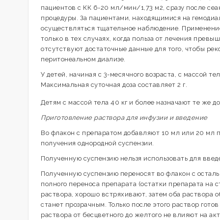
пациентов с КК 6-20 мл/мин/1,73 м2, сразу после се
процедуры. За пациентами, находящимися на гемодиа
осуществляться тщательное наблюдение. Применение
только в тех случаях, когда польза от лечения прев
отсутствуют достаточные данные для того, чтобы ре
перитонеальном диализе.
У детей, начиная с 3-месячного возраста, с массой тел
Максимальная суточная доза составляет 2 г.
Детям с массой тела 40 кг и более назначают те же до
Приготовление раствора для инфузии и введение
Во флакон с препаратом добавляют 10 мл или 20 мл 
получения однородной суспензии.
Полученную суспензию нельзя использовать для введ
Полученную суспензию переносят во флакон с осталь
полного переноса препарата (остатки препарата на с
раствора, хорошо встряхивают, затем оба раствора 
станет прозрачным. Только после этого раствор гот
раствора от бесцветного до желтого не влияют на ак