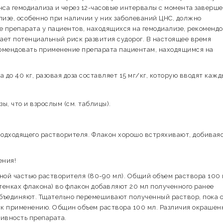
анса гемодиализа и через 12-часовые интервалы с момента заверш
лизе, особенно при наличии у них заболеваний ЦНС, должно
 препарата у пациентов, находящихся на гемодиализе, рекоменд
ышает потенциальный риск развития судорог. В настоящее время
комендовать применение препарата пациентам, находящимся на
а до 40 кг, разовая доза составляет 15 мг/кг, которую вводят кажд
зы, что и взрослым (см. таблицы).
подходящего растворителя. Флакон хорошо встряхивают, добивая
ения!
ной частью растворителя (80-90 мл). Общий объем раствора 100 
тенках флакона) во флакон добавляют 20 мл полученного ранее
объединяют. Тщательно перемешивают полученный раствор, пока о
ов к применению. Общин объем раствора 100 мл. Различия окрашен
тивность препарата.