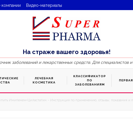
 компании
Видео-материалы
На страже вашего здоровья!
очник заболеваний и лекарственных средств. Для специалистов и
КЛАССИФИКАТОР
ТИЧЕСКИЕ
ЛЕЧЕБНАЯ
ПО
ПЕРВА
ДСТВА
КОСМЕТИКА
ЗАБОЛЕВАНИЯМ
упить Имипенем+Циластатин – Инструкция по применению, отзывы, показания и п