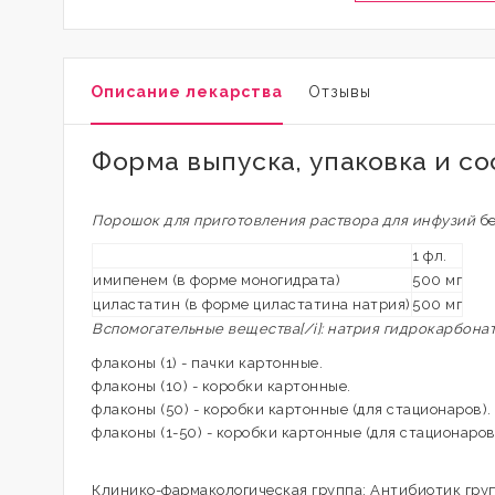
Описание лекарства
Отзывы
Форма выпуска, упаковка и с
Порошок для приготовления раствора для инфузий
бе
1 фл.
имипенем (в форме моногидрата)
500 мг
циластатин (в форме циластатина натрия)
500 мг
Вспомогательные вещества[/i]: натрия гидрокарбонат 
флаконы (1) - пачки картонные.
флаконы (10) - коробки картонные.
флаконы (50) - коробки картонные (для стационаров).
флаконы (1-50) - коробки картонные (для стационаров
Клинико-фармакологическая группа: Антибиотик гру