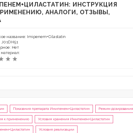
ПЕНЕМ+ЦИЛАСТАТИН: ИНСТРУКЦИЯ
ПРИМЕНЕНИЮ, АНАЛОГИ, ОТЗЫВЫ,
А
ое название: Imipenem+Cilastatin
: J01DH51
рное: Нет
 материал:
тин
Показания препарата Имипенем+Циластатин
Режим дозирования
ия к применению
Условия хранения Имипенем+Циластатин
пенем+Циластатин
Условия реализации