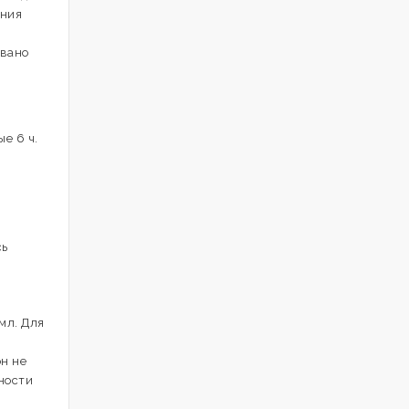
ения
овано
ые 6 ч.
сь
мл. Для
н не
ности