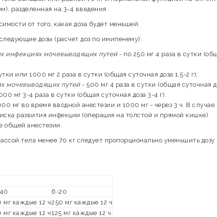
ем), разделенная на 3-4 введения.
симости от того, какая доза будет меньшей.
следующие дозы (расчет доз по имипенему):
х инфекциях мочевыводящих путей
- по 250 мг 4 раза в сутки (об
утки или 1000 мг 2 раза в сутки (общая суточная доза 1,5-2 г);
ях мочевыводящих путей
- 500 мг 4 раза в сутки (общая суточная до
000 мг 3-4 раза в сутки (общая суточная доза 3-4 г).
000 мг во время вводной анестезии и 1000 мг - через 3 ч. В случае
иска развития инфекции (операция на толстой и прямой кишке)
ле общей анестезии.
ассой тела менее 70 кг следует пропорционально уменьшить дозу 
-40
6-20
 мг каждые 12 ч
250 мг каждые 12 ч
 мг каждые 12 ч
125 мг каждые 12 ч