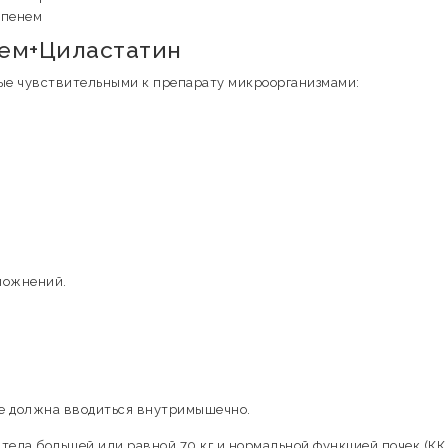
апенем
ем+Циластатин
ые чувствительными к препарату микроорганизмами:
ложнений.
е должна вводиться внутримышечно.
 тела большей или равной 70 кг и нормальной функцией почек (КК