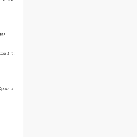
щая
за 2 г);
(расчет