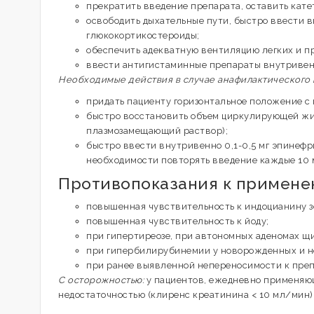
прекратить введение препарата, оставить кате
освободить дыхательные пути, быстро ввести 
глюкокортикостероиды;
обеспечить адекватную вентиляцию легких и п
ввести антигистаминные препараты внутривен
Необходимые действия в случае анафилактического
придать пациенту горизонтальное положение с
быстро восстановить объем циркулирующей жид
плазмозамещающий раствор);
быстро ввести внутривенно 0,1-0,5 мг эпинефри
необходимости повторять введение каждые 10 
Противопоказания к примен
повышенная чувствительность к индоцианину з
повышенная чувствительность к йоду;
при гипертиреозе, при автономных аденомах щ
при гипербилирубинемии у новорожденных и 
при ранее выявленной непереносимости к преп
С осторожностью:
у пациентов, ежедневно применяю
недостаточностью (клиренс креатинина < 10 мл/мин)