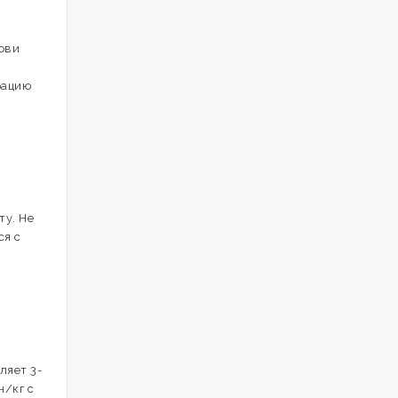
ови
рацию
ту. Не
ся с
ляет 3-
н/кг с