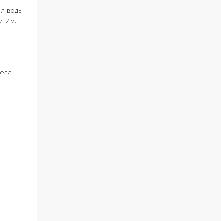
мл воды
 мг/мл
ела.