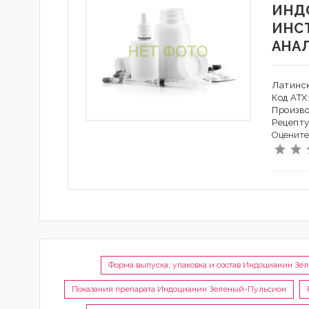
ИНД
ИНС
АНА
Латинс
Код АТХ
Произво
Рецепту
Оцените
Форма выпуска, упаковка и состав Индоцианин З
Показания препарата Индоцианин Зеленый-Пульсион