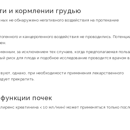
и и кормлении грудью
ных не обнаружено негативного воздействия на протекание
огенного и канцерогенного воздействия не проводились. Потенц
ен.
енным, за исключением тех случаев, когда предполагаемая польз
й риск для плода и подобное исследование проводится врачом в
твуют, однако, при необходимости применения лекарственного
едует прекратить.
функции почек
клиренс креатинина < 10 мл/мин) может применяться только посл