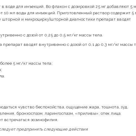
 воде для инъекций. Во флакон с дозировкой 25 мг добавляют 5 
ют 10 мл воды для инъекций. Приготовленный раствор содержит 5
у шторной и микроцирку]шторной диагностики препарат вводят
ривенно с дозой от 0,25 до 0,5 мг/кг массы тела.
 препарат вводят внутривенно с дозой от 0,1 до 0,3 мг/кг массы т
 более 5 мг/кг массы тела;
;
ла.
юдаться чувство беспокойства, ощущение жара, тошнота, зуд,
ления, бронхоспазм, ларингоспазм, «приливы», отек лица.
т встречаться эозинофилия.
 следует предпринять следующие действия