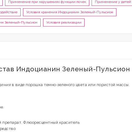
Применение при нарушениях функции почек
Применение у детей
модействие
Условия хранения Индоцианин Зеленый-Пульсион
нин Зеленый-Пульсион
Условия реализации
остав Индоцианин Зеленый-Пульсион
дения
в виде порошка темно-зеленого цвета или пористой массы.
е.
й препарат. Флюоресцентный краситель
средство