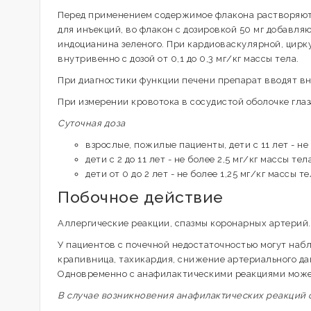
Перед применением содержимое флакона растворяют в
для инъекций, во флакон с дозировкой 50 мг добавля
индоцианина зеленого. При кардиоваскулярной, цирк
внутривенно с дозой от 0,1 до 0,3 мг/кг массы тела.
При диагностики функции печени препарат вводят внут
При измерении кровотока в сосудистой оболочке глаза
Суточная доза
взрослые, пожилые пациенты, дети с 11 лет - не
дети с 2 до 11 лет - не более 2,5 мг/кг массы тела
дети от 0 до 2 лет - не более 1,25 мг/кг массы те
Побочное действие
Аллергические реакции, спазмы коронарных артерий.
У пациентов с почечной недостаточностью могут набл
крапивница, тахикардия, снижение артериального дав
Одновременно с анафилактическими реакциями може
В случае возникновения анафилактических реакций