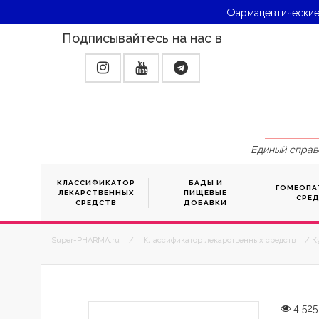
Фармацевтические
Подписывайтесь на нас в
Единый справ
КЛАССИФИКАТОР
БАДЫ И
ГОМЕОПА
ЛЕКАРСТВЕННЫХ
ПИЩЕВЫЕ
СРЕ
СРЕДСТВ
ДОБАВКИ
Super-PHARMA.ru
/
Классификатор лекарственных средств
/ К
4 525