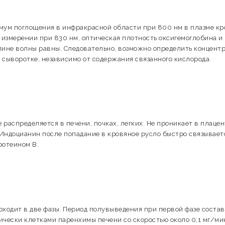
ум поглощения в инфракрасной области при 800 нм в плазме кр
измерении при 830 нм, оптическая плотность оксигемоглобина и
лине волны равны. Следовательно, возможно определить концент
, сыворотке, независимо от содержания связанного кислорода.
распределяется в печени, почках, легких. Не проникает в плацен
Индоцианин после попадание в кровяное русло быстро связывает
ротеином В.
ходит в две фазы. Период полувыведения при первой фазе состав
ически клетками паренхимы печени со скоростью около 0,1 мг/ми