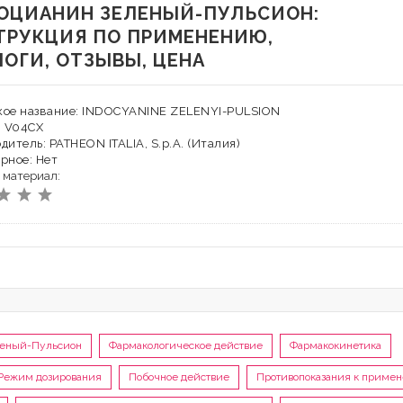
ОЦИАНИН ЗЕЛЕНЫЙ-ПУЛЬСИОН:
ТРУКЦИЯ ПО ПРИМЕНЕНИЮ,
ЛОГИ, ОТЗЫВЫ, ЦЕНА
кое название: INDOCYANINE ZELENYI-PULSION
: V04CX
дитель: PATHEON ITALIA, S.p.A. (Италия)
рное: Нет
 материал:
еленый-Пульсион
Фармакологическое действие
Фармакокинетика
Режим дозирования
Побочное действие
Противопоказания к приме