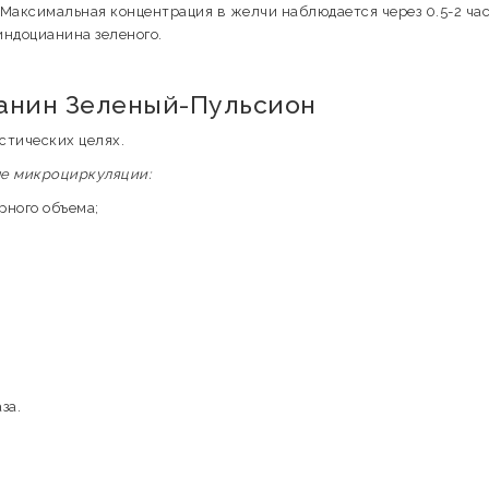
Максимальная концентрация в желчи наблюдается через 0.5-2 ча
индоцианина зеленого.
анин Зеленый-Пульсион
стических целях.
ле микроциркуляции:
рного объема;
за.