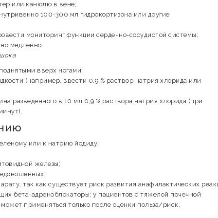
тер или канюлю в вене;
внутривенно 100-300 мл гидрокортизона или другие
ровести мониторинг функции сердечно-сосудистой системы;
но медленно.
 шока
 поднятыми вверх ногами;
кости (например, ввести 0,9 % раствор натрия хлорида или
на разведенного в 10 мл 0,9 % раствора натрия хлорида (при
минут).
ению
еленому или к натрию йодиду;
итовидной железы;
недоношенных;
арату, так как существует риск развития анафилактических реак
щих бета-адреноблокаторы; у пациентов с тяжелой почечной
 может применяться только после оценки польза/риск.