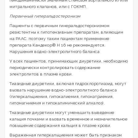
гемодинамически значимым стенозом аортального и/или
митрального клапанов, или с ГОКМП.
Первичный гиперальдостеронизм
Пациенты с первичным гинеральдостеронизмом
резистентны к гипотензивным препаратам, влияющим
на РААС. поэтому таким пациентам применение
препарата Кандекор® Н 16 не рекомендуется.
Нарушения водно-электролитного баланса
У всех пациентов, принимающих диуретики, необходимо
периодически контролировать содержание
электролитов в плазме крови.
Тиазидные диуретики, включая гидрохлоротиазид, могут
вызвать нарушение водно-электролитного баланса
(гиперкальциемия, гипокалиемия, гипонатриемия,
гипомагниемия и гипокалимический алкалоз).
Тназидные диуретики могут уменьшить выведение
кальция почками и вызвать временное и незначительное
повышение содержания кальция в плазме крови.
Выраженная гиперкальциемия может быть признаком