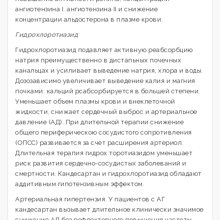
ангиотензина I. ангиотензина II и снижение
концентрации альдостерона в плазме крови.
Гидрохлоротиазид
Гидрохлоротиазид подавляет активную реабсорбцию
натрия преимущественно в дистапьных почечных
канальцах и усиливает выведение натрия, хлора и воды.
Дозозависимо увеличивает выведение калия и магния
почками: кальций рсабсорбируется в большей степени.
Уменьшает объем плазмы крови и внеклеточной
жидкости, снижает сердечный выброс и артериальное
давление (АД). При длительной терапии снижение
общего периферическою сосудистого сопротивления
(ОПСС) развивается за счет расширения артериол.
Длительная терапия гидрох.торотиазидом уменьшает
риск развития сердечно-сосудистых заболеваний и
смертности. Кандесартан и гидрохлоротиазид обладают
аддитивным гипотензивным эффектом.
Артериальная гипертензия. У пациентов с АГ
кандесартан вызывает длительное клинически значимое
снижение АД без рефлекторного повышения частоты