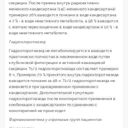
секреции. После приема внутрь радиоактивно-
меченного кандесартана (14С-меченного кандесартана)
примерно 26% выводится почками в виде кандесартана
и 7 % - в виде неактивного метаболита, а 56 % выводится
с желчью через кишечник в виде кандесартана и 10 % - в
виде неактивного метаболита.
Гидрохлоротиазид
Гидрохлоротиазид не метаболизируется и выводится
практически полностью в неизмененном виде путем
клубочковой фильтрации и активной каыазьцевой
секреции. T1/2 гидрохлоротиазида составляет примерно
8 ч. Примерно 70 % принятого внутрь гидрохлоротиазида
выводится почками за 48 ч. Т1/2 гидрохлоротиазида не
изменяется при одновременном применении с
кандесарганом. Дополнительной кумуляции
гидрохлоротиазида после многократного применения в
комбинации с кандесартаном по сравнению с
монотерапией не происходит.
Фармакокинетика у отдельных групп пациентов