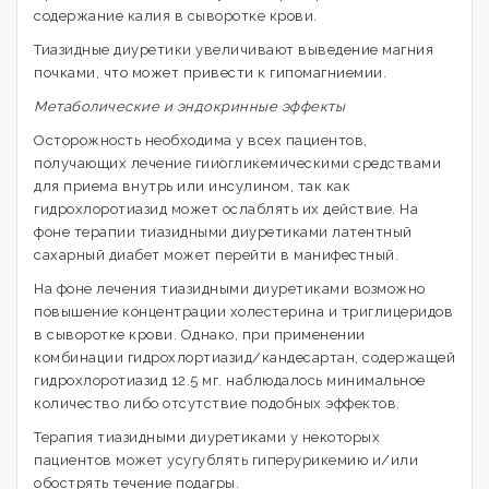
содержание калия в сыворотке крови.
Тиазидные диуретики увеличивают выведение магния
почками, что может привести к гипомагниемии.
Метаболические и эндокринные эффекты
Осторожность необходима у всех пациентов,
получающих лечение гииогликемическими средствами
для приема внутрь или инсулином, так как
гидрохлоротиазид может ослаблять их действие. На
фоне терапии тиазидными диуретиками латентный
сахарный диабет может перейти в манифестный.
На фоне лечения тиазидными диуретиками возможно
повышение концентрации холестерина и триглицеридов
в сыворотке крови. Однако, при применении
комбинации гидрохлортиазид/кандесартан, содержащей
гидрохлоротиазид 12.5 мг. наблюдалось минимальное
количество либо отсутствие подобных эффектов.
Терапия тиазидными диуретиками у некоторых
пациентов может усугублять гиперурикемию и/или
обострять течение подагры.