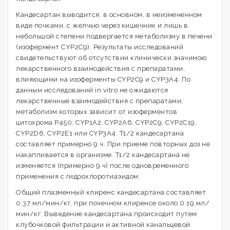
Кандесартан выводится, в основном, в неизмененном
виде почками, с желчью через кишечник и лишь в
небольшой степени подвергается метаболизму в печени
(изофермент CYP2C9). Результаты исследований
свидетельствуют об отсутствии клинически значимою
лекарственного взаимодействия с препаратами,
влияющими на изоферменты CYP2C9 и CYP3A4. По
данным исследований in vitro не ожидаются
лекарственные взаимодействия с препаратами,
метаболизм которых зависит от изоферментов
цитохрома Р450: CYP1A2, CYP2A6, CYP2C9, CYP2C19,
CYP2D6, CYP2E1 или CYP3A4. T1/2 кандесартана
составляет примерно 9 ч. При приеме повторных доз не
накапливается в организме. T1/2 кандесартана не
изменяется (примерно 9 ч) после одновременного
применения с гидрохлоротиаэидом.
Общий плазменный клиренс кандесартана составляет
0.37 мл/мин/кг, при почечном клиренсе около 0.19 мл/
мин/кг. Выведение кандесартана происходит путем
клубочковой фильтрации и активной канальцевой