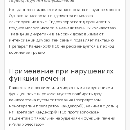
Период грудного вскармливании
Нет данных о выделении кандесартана в грудное молоко.
Однако кандесартан выделяется из молока
лактирующих крыс. Гидрохлоротиазид проникает в
грудное молоко матери в незначительных количествах.
Тиазидные диуретики в высоких дозах вызывают
интенсивный диурез, тем самым подавляет лактацию.
Препарат Кандекор® II 16 не рекомендуется в период
кормления грудью.
Применение при нарушениях
функции печени
Пациентам с легкими или умеренными нарушениями
функции печени рекомендуется подбирать дозу
кандесартана путем титрования (посредством
монотерапии препаратом Кандекор®), начиная с дозы 4
мг. Препарат Кандекор® Н 16 противопоказан
пациентам с тяжелыми нарушениями функции печени
и/или холестазом.