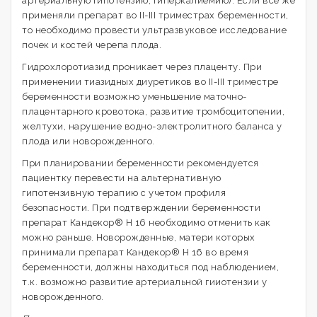
артериальную гипотензию, гиперкалиемию). Если все же
применяли препарат во II-III триместрах беременности,
то необходимо провести ультразвуковое исследование
почек и костей черепа плода.
Гидрохлоротиазид проникает через плаценту. При
применении тиазидных диуретиков во II-III триместре
беременности возможно уменьшение маточно-
плацентарного кровотока, развитие тромбоцитопении,
желтухи, нарушение водно-электролитного баланса у
плода или новорожденного.
При планировании беременности рекомендуется
пациентку перевести на альтернативную
гипотензивную терапию с учетом профиля
безопасности. При подтверждении беременности
препарат Кандекор® Н 16 необходимо отменить как
можно раньше. Новорожденные, матери которых
принимали препарат Кандекор® Н 16 во время
беременности, должны находиться под наблюдением,
т.к. возможно развитие артериальной гииотензии у
новорожденного.