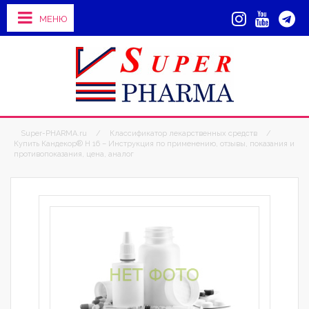
МЕНЮ
Super-PHARMA.ru
/
Классификатор лекарственных средств
/
Купить Кандекор® H 16 – Инструкция по применению, отзывы, показания и
противопоказания, цена, аналог