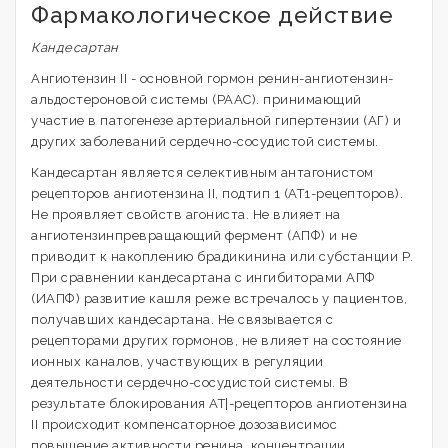
Фармакологическое действие
Кандесартан
Ангиотензин II - основной гормон ренин-ангиотензин-
альдостероновой системы (РААС). принимающий
участие в патогенезе артериальной гипертензии (АГ) и
других заболеваний сердечно-сосудистой системы.
Кандесартан является селективным антагонистом
рецепторов ангиотензина II, подтип 1 (АТ1-рецепторов).
Не проявляет свойств агониста. Не влияет на
ангиотензинпревращающий фермент (АПФ) и не
приводит к накоплению брадикинина или субстанции Р.
При сравнении кандесартана с ингибиторами АПФ
(ИАПФ) развитие кашля реже встречалось у пациентов,
получавших кандесартана. Не связывается с
рецепторами других гормонов, не влияет на состояние
ионных каналов, участвующих в регуляции
деятельности сердечно-сосудистой системы. В
результате блокирования АТ|-рецепторов ангиотензина
II происходит компенсаторное дозозависимос
повышение активности ренина, концентрации