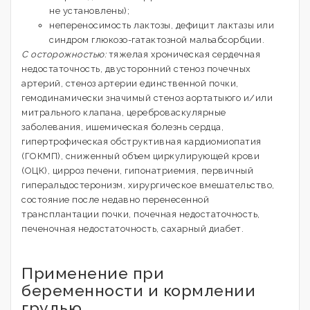
не установлены);
непереносимость лактозы, дефицит лактазы или
синдром глюкозо-гатактозной мальабсорбции.
С осторожностью:
тяжелая хроническая сердечная
недостаточность, двусторонний стеноз почечных
артерий, стеноз артерии единственной почки,
гемодинамически значимый стеноз аортатыюго и/или
митрального клапана, цереброваскулярные
заболевания, ишемическая болезнь сердца,
гипертрофическая обструктивная кардиомиопатия
(ГОКМП), сниженный объем циркулирующей крови
(ОЦК), цирроз печени, гипонатриемия, первичный
гиперальдостеронизм, хирургическое вмешательство,
состояние после недавно перенесенной
трансплантации почки, почечная недостаточность,
печеночная недостаточность, сахарный диабет.
Применение при
беременности и кормлении
грудью