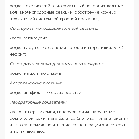
редко: токсический эпидермальный некролиз, кожные
волчаночноподобные реакции, обострение кожных
проявлений системной красной волчанки;
Со стороны мочевыделительной системы:
часто: глюкозурия;
редко: нарушение функции почек и интерстициальный
нефрит;
Со стороны опорно-двигательного аппарата:
редко: мышечные спазмы;
Аллергические реакции:
редко: анафилактические реакции;
Лабораторные показатели:
часто: гипергликемия, гиперурикемия, нарушение
водно-электролитного баланса (включая гипонатриемня
и гипокалиемия), повышение концентрации холестерина
и триглицеридов;