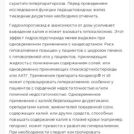
скрытого гиперпаратирсоза. Перед проведением
исследования функции паращитовидных желез
тиазидные диуретики необходимо отменить.
Гидрохлоротиазид в зависимости от дозы усиливает
выведение калия и может вызывать гипокалисмию. Этот
эффект гидрохлоротиазида менее выражен при
одновременном применении с кандесартаном. Риск
гипокалиемии повышен у пациентов с циррозом печени,
с гиповолемией или у пациентов, принимающих
жидкость с пониженным содержанием солей, или
одновременно принимающих глюкокортикостероиды
или АКТГ. Применение препарата Кандекор® Н 16
может спровоцировать гиперкалиемию. особенно у
пациентов с сердечной недостаточностью и/или
почечной недостаточностью. Одновременное
применение с калийсберегающими диуретиками,
препаратами калия, заменителей поваренной соли,
содержащих калий, или других средств, способных
повышать содержание калия в плазме крови (например,
гепарин), может привести к развитию гиперкалиемии.
При необходимости следует контролировать