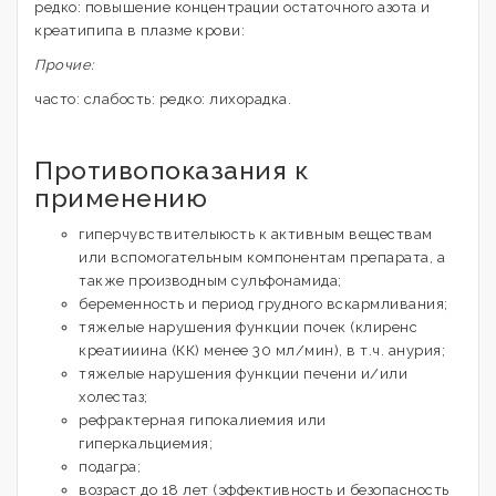
редко: повышение концентрации остаточного азота и
креатипипа в плазме крови:
Прочие:
часто: слабость: редко: лихорадка.
Противопоказания к
применению
гиперчувствителыюсть к активным веществам
или вспомогательным компонентам препарата, а
также производным сульфонамида;
беременность и период грудного вскармливания;
тяжелые нарушения функции почек (клиренс
креатииина (КК) менее 30 мл/мин), в т.ч. анурия;
тяжелые нарушения функции печени и/или
холестаз;
рефрактерная гипокалиемия или
гиперкальциемия;
подагра;
возраст до 18 лет (эффективность и безопасность