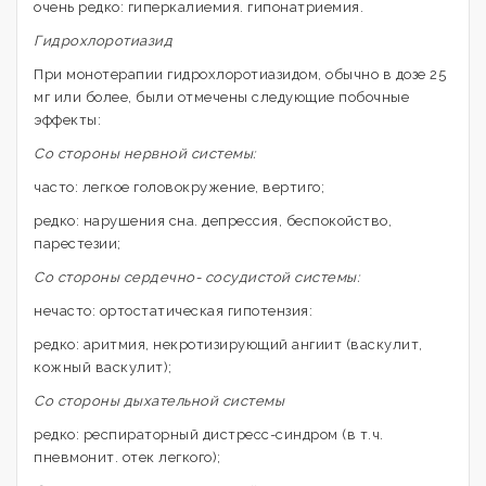
очень редко: гиперкалиемия. гипонатриемия.
Гидрохлоротиазид
При монотерапии гидрохлоротиазидом, обычно в дозе 25
мг или более, были отмечены следующие побочные
эффекты:
Со стороны нервной системы:
часто: легкое головокружение, вертиго;
редко: нарушения сна. депрессия, беспокойство,
парестезии;
Со стороны сердечно- сосудистой системы:
нечасто: ортостатическая гипотензия:
редко: аритмия, некротизирующий ангиит (васкулит,
кожный васкулит);
Со стороны дыхательной системы
редко: респираторный дистресс-синдром (в т.ч.
пневмонит. отек легкого);