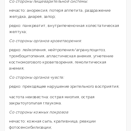
Со стороны пищеварительной системы:
нечасто: анорексия, потеря аппетита, раздражение
желудка, диарея, запор;
редко: панкреатит, внутрипеченочная холестатическая
желтуха;
Со стороны органов кроветворения:
редко: лейкопения, нейтропения/агранулоцитоз,
тромбоцитопения, апластическая анемия, угнетение
костномозгового кроветворения, гемолитическая
анемия;
Со стороны органов чувств:
редко: преходящее нарушение зрительного восприятия;
частота неизвестна: острая миопия, острая
закрытоугольпая глаукома.
Со стороны кожных покровов
нечасто: кожная сыпь, крапивница, реакции
фотосенсибилизации;