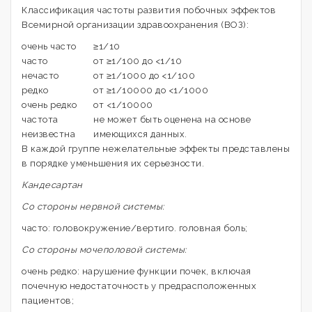
Классификация частоты развития побочных эффектов
Всемирной организации здравоохранения (ВОЗ):
очень часто
≥1/10
часто
от ≥1/100 до <1/10
нечасто
от ≥1/1000 до <1/100
редко
от ≥1/10000 до <1/1000
очень редко
от <1/10000
частота
не может быть оценена на основе
неизвестна
имеющихся данных.
В каждой группе нежелательные эффекты представлены
в порядке уменьшения их серьезности.
Кандесартан
Со стороны нервной системы:
часто: головокружение/вертиго. головная боль;
Со стороны мочеполовой системы:
очень редко: нарушение функции почек, включая
почечную недостаточность у предрасположенных
пациентов;