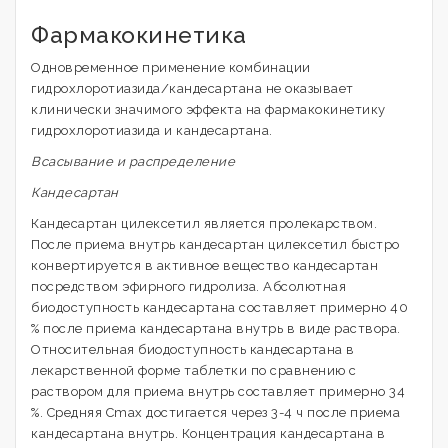
Фармакокинетика
Одновременное применение комбинации
гидрохлоротиазида/кандесартана не оказывает
клинически значимого эффекта на фармакокинетику
гидрохлоротиазида и кандесартана.
Всасывание и распределение
Кандесартан
Кандесартан цилексетил является пролекарством.
После приема внутрь кандесартан цилексетил быстро
конвертируется в активное вещество кандесартан
посредством эфирного гидролиза. Абсолютная
биодоступность кандесартана составляет примерно 40
% после приема кандесартана внутрь в виде раствора.
Относительная биодоступность кандесартана в
лекарственной форме таблетки по сравнению с
раствором для приема внутрь составляет примерно 34
%. Средняя Cmax достигается через 3-4 ч после приема
кандесартана внутрь. Концентрация кандесартана в