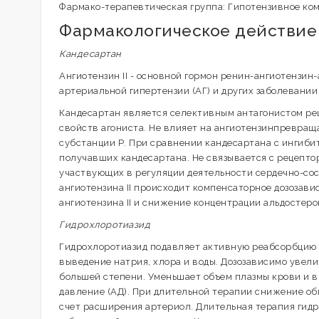
Фармако-терапевтическая группа: Гипотензивное ком
Фармакологическое действие
Кандесартан
Ангиотензин II - основной гормон ренин-ангиотензин
артериальной гипертензии (АГ) и других заболевании
Кандесартан является селективным антагонистом реце
свойств агониста. Не влияет на ангиотензинпревра
субстанции Р. При сравнении кандесартана с ингиби
получавших кандесартана. Не связывается с рецептор
участвующих в регуляции деятельности сердечно-сос
ангиотензина II происходит компенсаторное дозозави
ангиотензина II и снижение концентрации альдостеро
Гидрохлоротиазид
Гидрохлоротиазид подавляет активную реабсорбцию 
выведение натрия, хлора и воды. Дозозависимо увел
большей степени. Уменьшает объем плазмы крови и 
давление (АД). При длительной терапии снижение об
счет расширения артериол. Длительная терапия гид