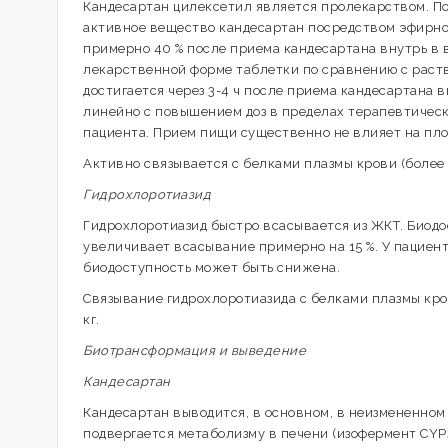
Кандесартан цилексетил является пролекарством. П
активное вещество кандесартан посредством эфирно
примерно 40 % после приема кандесартана внутрь в 
лекарственной форме таблетки по сравнению с раств
достигается через 3-4 ч после приема кандесартана 
линейно с повышением доз в пределах терапевтическ
пациента. Прием пищи существенно не влияет на пло
Активно связывается с белками плазмы крови (более 
Гидрохлоротиазид
Гидрохлоротиазид быстро всасывается из ЖКТ. Биод
увеличивает всасывание примерно на 15 %. У пациен
биодоступность может быть снижена.
Связывание гидрохлоротиазида с белками плазмы кро
кг.
Биотрансформация и выведение
Кандесартан
Кандесартан выводится, в основном, в неизмененном
подвергается метаболизму в печени (изофермент CYP