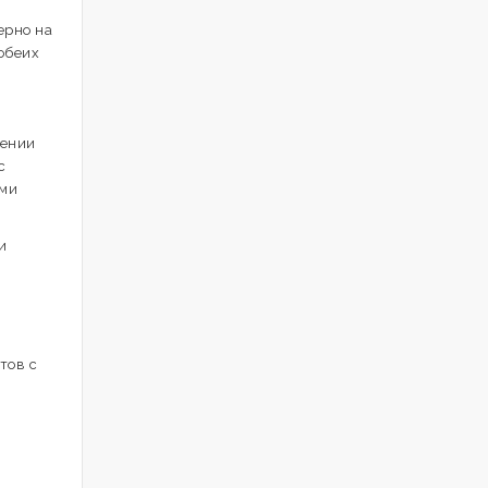
ерно на
 обеих
нении
с
ями
и
тов с