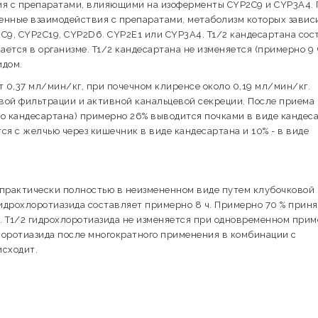
ия с препаратами, влияющими на изоферменты CYP2C9 и CYP3A4. 
венные взаимодействия с препаратами, метаболизм которых завис
C9, CYP2C19, CYP2D6. CYP2E1 или CYP3A4. T1/2 кандесартана сос
ется в организме. T1/2 кандесартана не изменяется (примерно 9 
идом.
0,37 мл/мин/кг, при почечном клиренсе около 0,19 мл/мин/кг.
вой фильтрации и активной канальцевой секреции. После приема
о кандесартана) примерно 26% выводится почками в виде кандес
тся с желчью через кишечник в виде кандесартана и 10% - в виде
 практически полностью в неизмененном виде путем клубочковой
гидрохлоротиазида составляет примерно 8 ч. Примерно 70 % приня
ч. T1/2 гидрохлоротиазида не изменяется при одновременном при
лоротиазида после многократного применения в комбинации с
исходит.