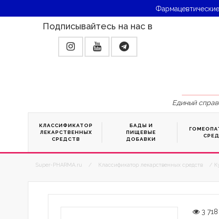
Фармацевтические
Подписывайтесь на нас в
Единый справ
КЛАССИФИКАТОР
БАДЫ И
ГОМЕОПА
ЛЕКАРСТВЕННЫХ
ПИЩЕВЫЕ
СРЕ
СРЕДСТВ
ДОБАВКИ
Super-PHARMA.ru
/
Классификатор лекарственных средств
/ К
3 718