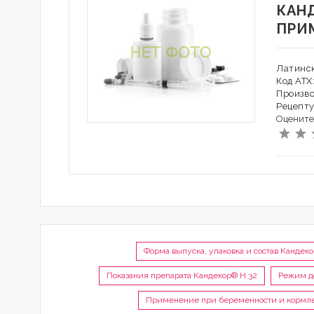
КАНД
ПРИ
Латинс
Код АТ
Произво
Рецепту
Оцените
Форма выпуска, упаковка и состав Кандек
Показания препарата Кандекор® H 32
Режим д
Применение при беременности и кормл