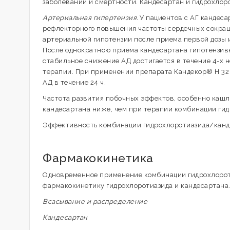
заболеваний и смертности. Кандесартан и гидрохло
Артериальная гипертензия.
У пациентов с АГ кандеса
рефлекторного повышения частоты сердечных сокращ
артериальной гипотензии после приема первой дозы
После однократною приема кандесартана гипотензивн
стабильное снижение АД достигается в течение 4-х 
терапии. При применении препарата Кандекор® Н 32
АД в течение 24 ч.
Частота развития побочных эффектов, особенно каш
кандесартана ниже, чем при терапии комбинации ги
Эффективность комбинации гидрохлоротиазида/кандес
Фармакокинетика
Одновременное применение комбинации гидрохлороти
фармакокинетику гидрохлоротиазида и кандесартана
Всасывание и распределение
Кандесартан