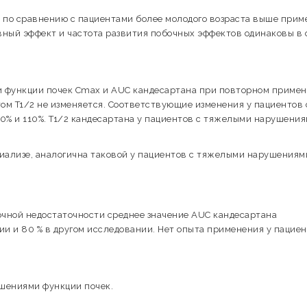
 по сравнению с пациентами более молодого возраста выше прим
зивный эффект и частота развития побочных эффектов одинаковы в
и функции почек Сmах и AUC кандесартана при повторном приме
этом T1/2 не изменяется. Соответствующие изменения у пациентов 
% и 110%. T1/2 кандесартана у пациентов с тяжелыми нарушени
иализе, аналогична таковой у пациентов с тяжелыми нарушениям
очной недостаточности среднее значение AUC кандесартана
ии и 80 % в другом исследовании. Нет опыта применения у пациен
ушениями функции почек.