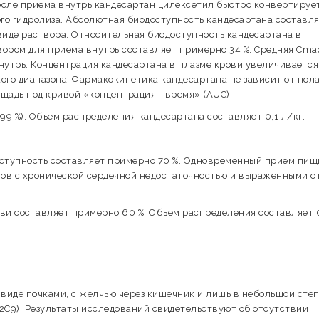
осле приема внутрь кандесартан цилексетил быстро конвертируе
го гидролиза. Абсолютная биодоступность кандесартана составл
виде раствора. Относительная биодоступность кандесартана в
ором для приема внутрь составляет примерно 34 %. Средняя Сma
внутрь. Концентрация кандесартана в плазме крови увеличивается
ого диапазона. Фармакокинетика кандесартана не зависит от пол
щадь под кривой «концентрация - время» (AUC).
99 %). Объем распределения кандесартана составляет 0,1 л/кг.
оступность составляет примерно 70 %. Одновременный прием пищ
тов с хронической сердечной недостаточностью и выраженными о
ви составляет примерно 60 %. Объем распределения составляет 
 виде почками, с желчью через кишечник и лишь в небольшой сте
2C9). Результаты исследований свидетельствуют об отсутствии