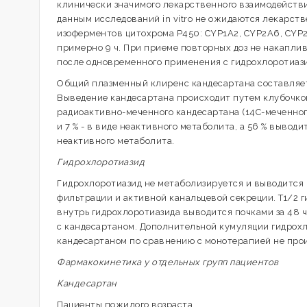
клинически значимого лекарственного взаимодейств
данным исследований in vitro не ожидаются лекарст
изоферментов цитохрома Р450: CYP1A2, CYP2A6, CYP2
примерно 9 ч. При приеме повторных доз не накаплива
после одновременного применения с гидрохлоротиаз
Общий плазменный клиренс кандесартана составляет 
Выведение кандесартана происходит путем клубочко
радиоактивно-меченного кандесартана (14С-меченног
и 7 % - в виде неактивного метаболита, а 56 % выводи
неактивного метаболита.
Гидрохлоротиазид
Гидрохлоротиазид не метаболизируется и выводится
фильтрации и активной канальцевой секреции. T1/2 
внутрь гидрохлоротиазида выводится почками за 48 
с кандесартаном. Дополнительной кумуляции гидрох
кандесартаном по сравнению с монотерапией не про
Фармакокинетика у отдельных групп пациентов
Кандесартан
Пациенты пожилого возраста