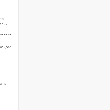
та.
рапии
нижение
иазида/
а на