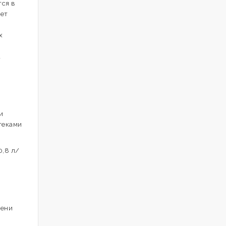
тся в
яет
x
а
и
теками
0,8 л/
пени