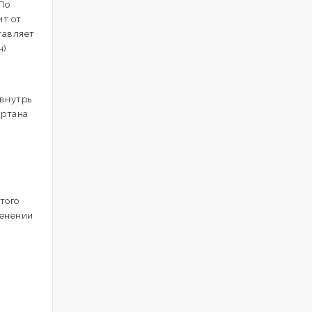
По
ит от
тавляет
ч)
 внутрь
артана
того
менении