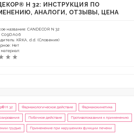
ЕКОР® H 32: ИНСТРУКЦИЯ ПО
МЕНЕНИЮ, АНАЛОГИ, ОТЗЫВЫ, ЦЕНА
кое название: CANDECOR N 32
Х: C09DA06
дитель: KRKA, d.d. (Словения)
рное: Нет
 материал:
ор® H 32
Фармакологическое действие
Фармакокинетика
озирования
Побочное действие
Противопоказания к применению
ении грудью
Применение при нарушениях функции печени