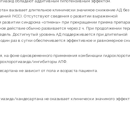
ротиазид обладают аддитивным гипотензивным эффектом.
ртан вызывает длительное клинически значимое снижение АД без
ений (ЧСС). Отсутствуют сведения о развитии выраженной
 и развитии синдрома «отмены» при прекращении приема препара
ое действие обычно развивается через 2 ч. При продолжении те
недель. Достигнутый уровень АД поддерживается при длительной
 один раз в сутки обеспечивается эффективное и равномерное с
ля, на фоне одновременного применения комбинации гидрохлорот
дрохлоротиазида/ингибиторы АПФ.
артана не зависит от пола и возраста пациента.
азида/кандесартана не оказывает клинически значимого эффект
.