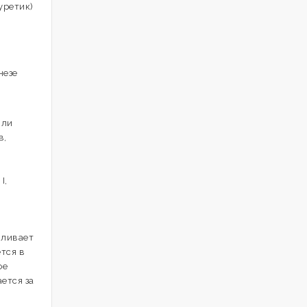
уретик)
незе
т
или
в,
I,
иливает
тся в
ое
ется за