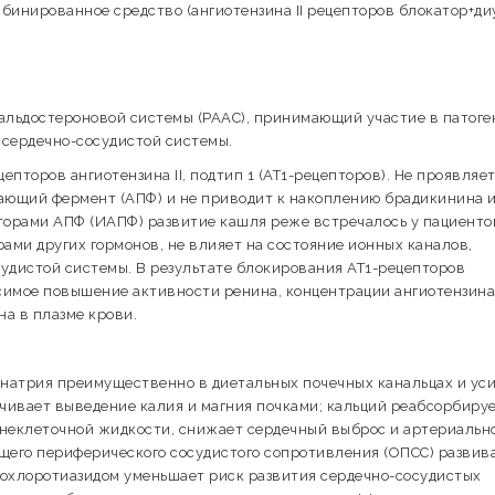
бинированное средство (ангиотензина II рецепторов блокатор+ди
-альдостероновой системы (РААС), принимающий участие в патоге
 сердечно-сосудистой системы.
пторов ангиотензина II, подтип 1 (АТ1-рецепторов). Не проявляе
щающий фермент (АПФ) и не приводит к накоплению брадикинина 
торами АПФ (ИАПФ) развитие кашля реже встречалось у пациенто
ами других гормонов, не влияет на состояние ионных каналов,
удистой системы. В результате блокирования АТ1-рецепторов
симое повышение активности ренина, концентрации ангиотензина 
на в плазме крови.
натрия преимущественно в диетальных почечных канальцах и ус
ичивает выведение калия и магния почками; кальций реабсорбируе
внеклеточной жидкости, снижает сердечный выброс и артериальн
щего периферического сосудистого сопротивления (ОПСС) развива
рохлоротиазидом уменьшает риск развития сердечно-сосудистых