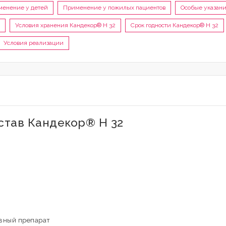
енение у детей
Применение у пожилых пациентов
Особые указан
Условия хранения Кандекор® H 32
Срок годности Кандекор® H 32
Условия реализации
став Кандекор® H 32
ивный препарат