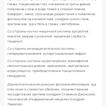
глазах, покраснение глаз, снижение остроты зрения,
появление слизи в виде тяжей в слезной пленке,
блефарит, хемоз, сосочковые разрастания и появление
фолликулов на конъюнктиве, синдром сухого глаза,
эритема век, зуд и боль в глазах, светобоязнь.
Со стороны костно-мышечной системы:
артралгия,
миалгия, разрыв сухожилий, мышечная слабость,
тендинит.
Со стороны мочевыделительной системы:
гиперкреатининемия, интерстициальный нефрит.
Со стороны системы кроветворения:
эозинофилия,
гемолитическая анемия, лейкопения, нейтропения,
агранулоцитоз, тромбоцитопения, панцитопения,
геморрагии.
Дерматологические реакции:
фотосенсибилизация, зуд,
отек кожи и слизистых оболочек, злокачественная
экссудативная эритема (синдром Стивенса-Джонсона),
токсический эпидермальный некролиз (синдром
Лайелла).