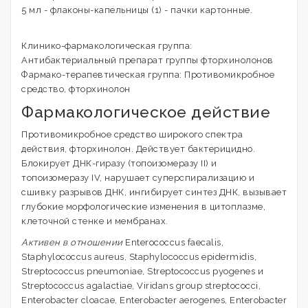
5 мл - флаконы-капельницы (1) - пачки картонные.
Клинико-фармакологическая группа:
Антибактериальный препарат группы фторхинолонов
Фармако-терапевтическая группа: Противомикробное
средство, фторхинолон
Фармакологическое действие
Противомикробное средство широкого спектра
действия, фторхинолон. Действует бактерицидно.
Блокирует ДНК-гиразу (топоизомеразу II) и
топоизомеразу IV, нарушает суперспирализацию и
сшивку разрывов ДНК, ингибирует синтез ДНК, вызывает
глубокие морфологические изменения в цитоплазме,
клеточной стенке и мембранах.
Активен в отношении
Enterococcus faecalis,
Staphylococcus aureus, Staphylococcus epidermidis,
Streptococcus pneumoniae, Streptococcus pyogenes и
Streptococcus agalactiae, Viridans group streptococci,
Enterobacter cloacae, Enterobacter aerogenes, Enterobacter