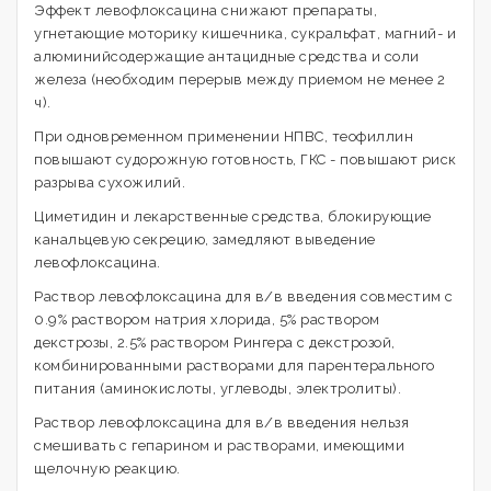
Эффект левофлоксацина снижают препараты,
угнетающие моторику кишечника, сукральфат, магний- и
алюминийсодержащие антацидные средства и соли
железа (необходим перерыв между приемом не менее 2
ч).
При одновременном применении НПВС, теофиллин
повышают судорожную готовность, ГКС - повышают риск
разрыва сухожилий.
Циметидин и лекарственные средства, блокирующие
канальцевую секрецию, замедляют выведение
левофлоксацина.
Раствор левофлоксацина для в/в введения совместим с
0.9% раствором натрия хлорида, 5% раствором
декстрозы, 2.5% раствором Рингера с декстрозой,
комбинированными растворами для парентерального
питания (аминокислоты, углеводы, электролиты).
Раствор левофлоксацина для в/в введения нельзя
смешивать с гепарином и растворами, имеющими
щелочную реакцию.