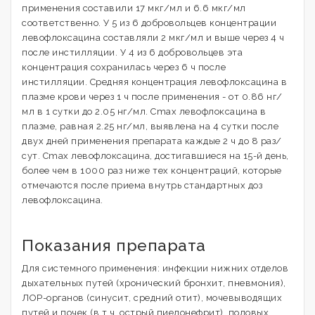
применения составили 17 мкг/мл и 6.6 мкг/мл
соответственно. У 5 из 6 добровольцев концентрации
левофлоксацина составляли 2 мкг/мл и выше через 4 ч
после инстилляции. У 4 из 6 добровольцев эта
концентрация сохранилась через 6 ч после
инстилляции. Средняя концентрация левофлоксацина в
плазме крови через 1 ч после применения - от 0.86 нг/
мл в 1 сутки до 2.05 нг/мл. Cmax левофлоксацина в
плазме, равная 2.25 нг/мл, выявлена на 4 сутки после
двух дней применения препарата каждые 2 ч до 8 раз/
сут. Cmax левофлоксацина, достигавшиеся на 15-й день,
более чем в 1000 раз ниже тех концентраций, которые
отмечаются после приема внутрь стандартных доз
левофлоксацина.
Показания препарата
Для системного применения: инфекции нижних отделов
дыхательных путей (хронический бронхит, пневмония),
ЛОР-органов (синусит, средний отит), мочевыводящих
путей и почек (в т.ч. острый пиелонефрит), половых