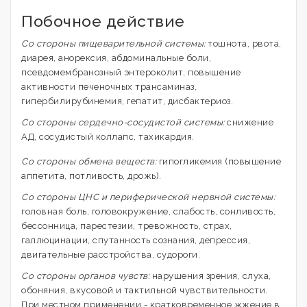
Побочное действие
Со стороны пищеварительной системы:
тошнота, рвота,
диарея, анорексия, абдоминальные боли,
псевдомембранозный энтероколит, повышение
активности печеночных трансаминаз,
гипербилирубинемия, гепатит, дисбактериоз.
Со стороны сердечно-сосудистой системы:
снижение
АД, сосудистый коллапс, тахикардия.
Со стороны обмена веществ:
гипогликемия (повышение
аппетита, потливость, дрожь).
Со стороны ЦНС и периферической нервной системы:
головная боль, головокружение, слабость, сонливость,
бессонница, парестезии, тревожность, страх,
галлюцинации, спутанность сознания, депрессия,
двигательные расстройства, судороги.
Со стороны органов чувств:
нарушения зрения, слуха,
обоняния, вкусовой и тактильной чувствительности.
При местном применении - кратковременное жжение в