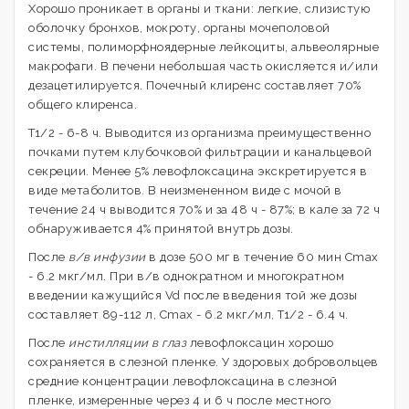
Хорошо проникает в органы и ткани: легкие, слизистую
оболочку бронхов, мокроту, органы мочеполовой
системы, полиморфноядерные лейкоциты, альвеолярные
макрофаги. В печени небольшая часть окисляется и/или
дезацетилируется. Почечный клиренс составляет 70%
общего клиренса.
T1/2 - 6-8 ч. Выводится из организма преимущественно
почками путем клубочковой фильтрации и канальцевой
секреции. Менее 5% левофлоксацина экскретируется в
виде метаболитов. В неизмененном виде с мочой в
течение 24 ч выводится 70% и за 48 ч - 87%; в кале за 72 ч
обнаруживается 4% принятой внутрь дозы.
После
в/в инфузии
в дозе 500 мг в течение 60 мин Cmax
- 6.2 мкг/мл. При в/в однократном и многократном
введении кажущийся Vd после введения той же дозы
составляет 89-112 л, Cmax - 6.2 мкг/мл, T1/2 - 6.4 ч.
После
инстилляции в глаз
левофлоксацин хорошо
сохраняется в слезной пленке. У здоровых добровольцев
средние концентрации левофлоксацина в слезной
пленке, измеренные через 4 и 6 ч после местного