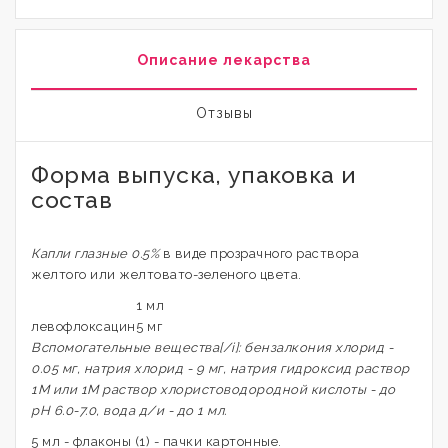
Описание лекарства
Отзывы
Форма выпуска, упаковка и
состав
Капли глазные 0.5%
в виде прозрачного раствора
желтого или желтовато-зеленого цвета.
1 мл
левофлоксацин
5 мг
Вспомогательные вещества[/i]: бензалкония хлорид -
0.05 мг, натрия хлорид - 9 мг, натрия гидроксид раствор
1М или 1М раствор хлористоводородной кислоты - до
рН 6.0-7.0, вода д/и - до 1 мл.
5 мл - флаконы (1) - пачки картонные.