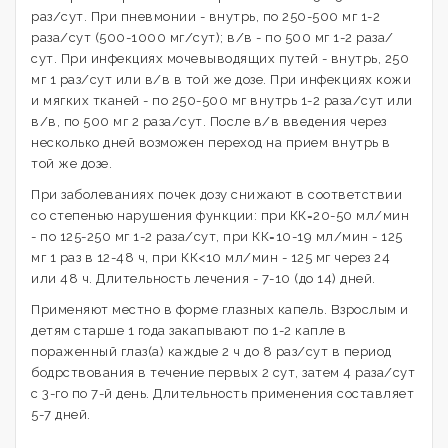
раз/сут. При пневмонии - внутрь, по 250-500 мг 1-2
раза/сут (500-1000 мг/сут); в/в - по 500 мг 1-2 раза/
сут. При инфекциях мочевыводящих путей - внутрь, 250
мг 1 раз/сут или в/в в той же дозе. При инфекциях кожи
и мягких тканей - по 250-500 мг внутрь 1-2 раза/сут или
в/в, по 500 мг 2 раза/сут. После в/в введения через
несколько дней возможен переход на прием внутрь в
той же дозе.
При заболеваниях почек дозу снижают в соответствии
со степенью нарушения функции: при КК=20-50 мл/мин
- по 125-250 мг 1-2 раза/сут, при КК=10-19 мл/мин - 125
мг 1 раз в 12-48 ч, при КК<10 мл/мин - 125 мг через 24
или 48 ч. Длительность лечения - 7-10 (до 14) дней.
Применяют местно в форме глазных капель. Взрослым и
детям старше 1 года закапывают по 1-2 капле в
пораженный глаз(а) каждые 2 ч до 8 раз/сут в период
бодрствования в течение первых 2 сут, затем 4 раза/сут
с 3-го по 7-й день. Длительность применения составляет
5-7 дней.