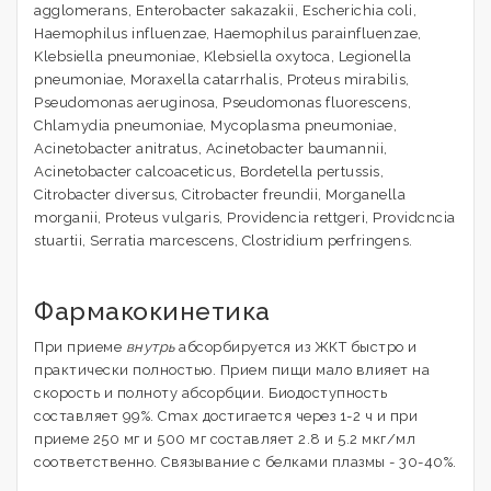
agglomerans, Enterobacter sakazakii, Escherichia coli,
Haemophilus influеnzае, Haemophilus parainfluenzae,
Klebsiella pneumoniae, Klebsiella oxytoca, Legionella
pneumoniae, Moraxella catarrhalis, Proteus mirabilis,
Pseudomonas aeruginosa, Pseudomonas fluorescens,
Chlamydia pneumoniae, Mycoplasma pneumoniae,
Acinetobacter anitratus, Acinetobacter baumannii,
Acinetobacter calcoaceticus, Bordetella pertussis,
Citrobacter diversus, Citrobacter freundii, Morganella
morganii, Proteus vulgaris, Providencia rettgeri, Providcncia
stuartii, Serratia marcescens, Clostridium perfringens.
Фармакокинетика
При приеме
внутрь
абсорбируется из ЖКТ быстро и
практически полностью. Прием пищи мало влияет на
скорость и полноту абсорбции. Биодоступность
составляет 99%. Cmax достигается через 1-2 ч и при
приеме 250 мг и 500 мг составляет 2.8 и 5.2 мкг/мл
соответственно. Связывание с белками плазмы - 30-40%.