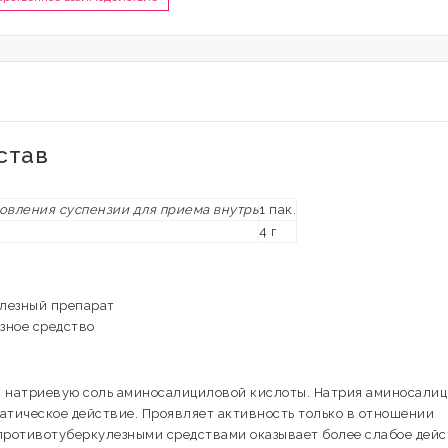
став
овления суспензии для приема внутрь
1 пак.
4 г
улезный препарат
зное средство
й натриевую соль аминосалициловой кислоты. Натрия аминосали
атическое действие. Проявляет активность только в отношении
и противотуберкулезными средствами оказывает более слабое дейс