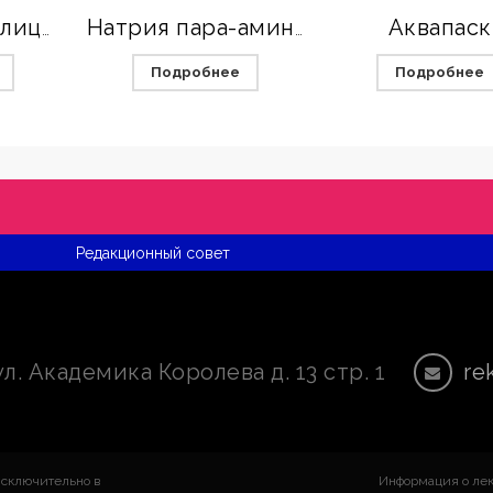
Аквапаск
Пара-аминосалицилат натрия
Натрия пара-аминосалицилат
Подробнее
Подробнее
Редакционный совет
ул. Академика Королева д. 13 стр. 1
re
исключительно в
Информация о лек