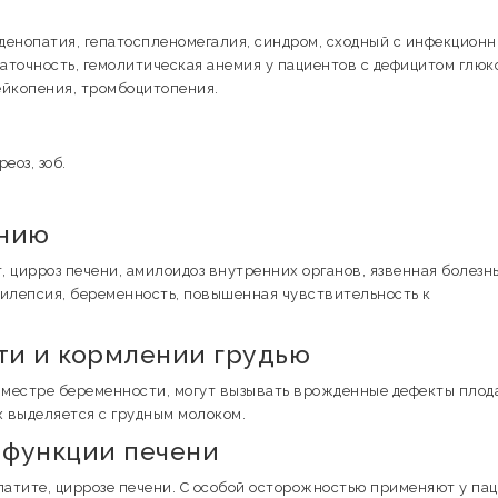
денопатия, гепатоспленомегалия, синдром, сходный с инфекцион
аточность, гемолитическая анемия у пациентов с дефицитом глюк
ейкопения, тромбоцитопения.
еоз, зоб.
ению
, цирроз печени, амилоидоз внутренних органов, язвенная болезн
пилепсия, беременность, повышенная чувствительность к
и и кормлении грудью
иместре беременности, могут вызывать врожденные дефекты плод
 выделяется с грудным молоком.
 функции печени
патите, циррозе печени. С особой осторожностью применяют у па