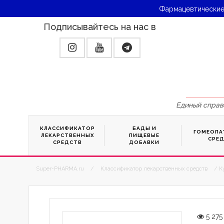
Фармацевтические
Подписывайтесь на нас в
Единый справ
КЛАССИФИКАТОР
БАДЫ И
ГОМЕОПА
ЛЕКАРСТВЕННЫХ
ПИЩЕВЫЕ
СРЕ
СРЕДСТВ
ДОБАВКИ
Super-PHARMA.ru
/
Классификатор лекарственных средств
/ К
5 275