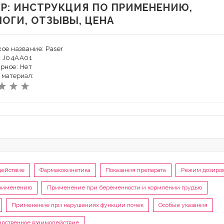
ЕР: ИНСТРУКЦИЯ ПО ПРИМЕНЕНИЮ,
ЛОГИ, ОТЗЫВЫ, ЦЕНА
ое название: Paser
: J04AA01
рное: Нет
 материал:
действие
Фармакокинетика
Показания препарата
Режим дозиро
применению
Применение при беременности и кормлении грудью
Применение при нарушениях функции почек
Особые указания
арственное взаимодействие