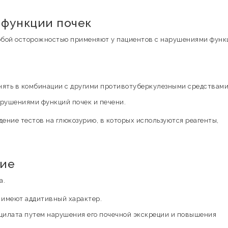
функции почек
собой осторожностью применяют у пациентов с нарушениями функ
нять в комбинации с другими противотуберкулезными средствами
арушениями функций почек и печени.
ние тестов на глюкозурию, в которых используются реагенты,
вие
а.
 имеют аддитивный характер.
илата путем нарушения его почечной экскреции и повышения