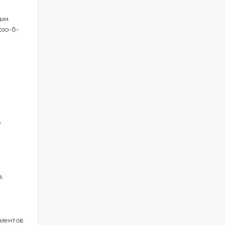
ным
озо-6-
ь
а.
циентов