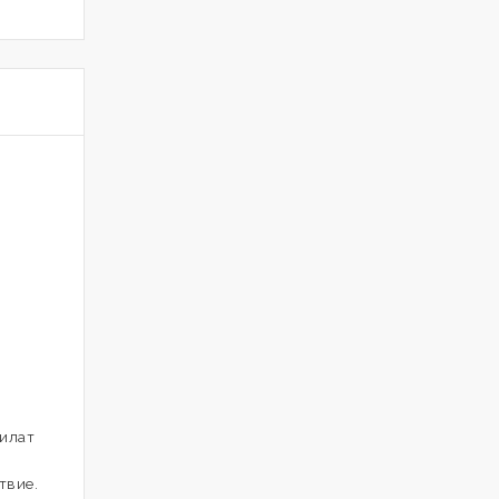
цилат
твие.