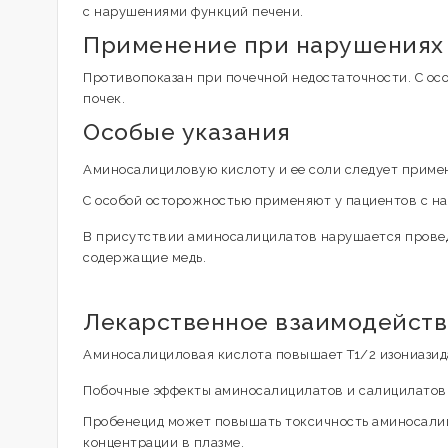
с нарушениями функций печени.
Применение при нарушениях 
Противопоказан при почечной недостаточности. С о
почек.
Особые указания
Аминосалициловую кислоту и ее соли следует приме
С особой осторожностью применяют у пациентов с н
В присутствии аминосалицилатов нарушается проведе
содержащие медь.
Лекарственное взаимодейст
Аминосалициловая кислота повышает T1/2 изониазид
Побочные эффекты аминосалицилатов и салицилатов
Пробенецид может повышать токсичность аминосалиц
концентрации в плазме.