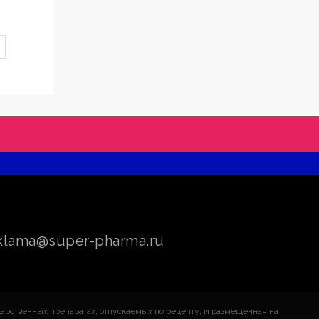
klama@super-pharma.ru
арственных препаратах, отпускаемых по рецепту, и размещенная на