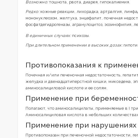
Возможно:
тошнота, рвота, диарея, гипокалиемия.
Редко:
кожные реакции, лихорадка, артралгия, лимфа
мононуклеозом, желтуха, энцефалит, почечная недост
фосфатдегидрогеназы, агранулоцитоз, эозинофилия, л
В единичных случаях:
психозы.
При длительном применении в высоких дозах:
гипотир
Противопоказания к примен
Почечная и/или печеночная недостаточность, гепатит
желудка и двенадцатиперстной кишки, микседема, э
аминосалициловой кислоте и ее солям.
Применение при беременност
Полагают, что аминосалицилаты, применяемые в I тр
Аминосалициловая кислота в небольших количествах
Применение при нарушениях
Противопоказан при печеночной недостаточности, ге