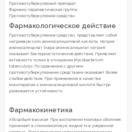
Противотуберкулезный препарат
Фармако-терапевтическая группа:
Противотуберкулезное средство
Фармакологическое действие
Противотуберкулезное средство, представляет собой
натриевую соль аминосалициловой кислоты. Натрия
аминосалицилат (пара-аминосалицилат натрия)
оказывает бактериостатическое действие. Проявляет
активность только в отношении Mycobacterium
tuberculosis. По сравнению с другими
противотуберкулезными средствами оказывает более
слабое действие. При применении в качестве
монотерапии к аминосалициловой кислоте быстро
развивается устойчивость.
Фармакокинетика
Абсорбция высокая. При воспалении мозговых оболочек
проникает в спинномозговую жидкость в умеренной
степени. Легко проникает через гистогематические