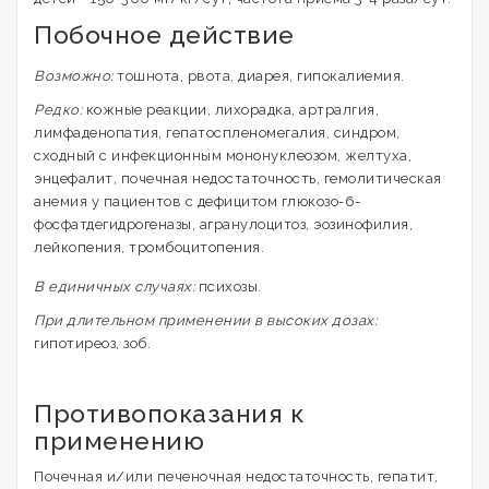
Побочное действие
Возможно:
тошнота, рвота, диарея, гипокалиемия.
Редко:
кожные реакции, лихорадка, артралгия,
лимфаденопатия, гепатоспленомегалия, синдром,
сходный с инфекционным мононуклеозом, желтуха,
энцефалит, почечная недостаточность, гемолитическая
анемия у пациентов с дефицитом глюкозо-6-
фосфатдегидрогеназы, агранулоцитоз, эозинофилия,
лейкопения, тромбоцитопения.
В единичных случаях:
психозы.
При длительном применении в высоких дозах:
гипотиреоз, зоб.
Противопоказания к
применению
Почечная и/или печеночная недостаточность, гепатит,