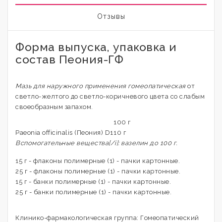
Отзывы
Форма выпуска, упаковка и
состав Пеония-ГФ
Мазь для наружного применения гомеопатическая
от
светло-желтого до светло-коричневого цвета со слабым
своеобразным запахом.
100 г
Paeonia offiсinalis (Пеония) D1
10 г
Вспомогательные вещества[/i]: вазелин до 100 г.
15 г - флаконы полимерные (1) - пачки картонные.
25 г - флаконы полимерные (1) - пачки картонные.
15 г - банки полимерные (1) - пачки картонные.
25 г - банки полимерные (1) - пачки картонные.
Клинико-фармакологическая группа: Гомеопатический