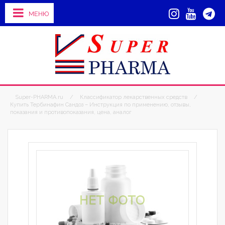
МЕНЮ
Super-PHARMA.ru
/
Классификатор лекарственных средств
/
Купить Тербинафин Cандоз – Инструкция по применению, отзывы,
показания и противопоказания, цена, аналог