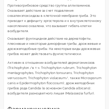
Противогрибковое средство группы аллиламинов.
Оказывает действие за счет подавления
скваленэпоксидазы в клеточной мембране гриба. Это
приводит к дефициту эргостерола и к внутриклеточному
накоплению сквалена, что вызывает гибель клетки
возбудителя.
Оказывает фунгицидное действие на дерматофиты,
плесневые и некоторые диморфные грибы, дрожжевые и
дрожжеподобные грибы. На некоторые виды дрожжевых
грибов может действовать фунгистатически.
Активен в отношении возбудителей дерматомикозов
(Trichophyton /в т.ч. Trichophyton rubrum, Trichophyton
mentagrophytes, Trichophyton tonsurans, Trichophyton
verrucosum, Trichophyton violaceum/, также Microsporum
canis и Epidermophyton floccosum); дрожжеподобных
грибов рода Candida (в основном Candida albicans);
возбудителя разноцветного лишая (Malassezia furfur).
Фармакокинетика