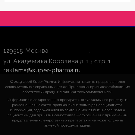
129515
Москва
,
ул. Академика Королева д. 13 стр. 1
reklama@super-pharma.ru
© 2019-2026 Super Pharma. Информация на сайте предоставляется
исключительно в справочных целях. При первых признаках заболевания
обратитесь к врачу. Не занимайтесь самолечением.
Информация о лекарственных препаратах, отпускаемых по рецепту, и
размещенная на сайте, предназначена только для специалистов.
Информация, содержащаяся на сайте, не может быть использована
пациентами для принятия самостоятельного решения о применении
представленных лекарственных препаратах и не может служить
заменой посещения врача.