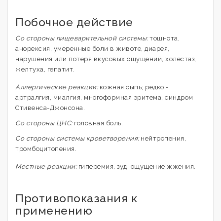
Побочное действие
Со стороны пищеварительной системы:
тошнота,
анорексия, умеренные боли в животе, диарея,
нарушения или потеря вкусовых ощущений, холестаз,
желтуха, гепатит.
Аллергические реакции:
кожная сыпь; редко -
артралгия, миалгия, многоформная эритема, синдром
Стивенса-Джонсона.
Со стороны ЦНС:
головная боль.
Cо стороны системы кроветворения:
нейтропения,
тромбоцитопения.
Местные реакции:
гиперемия, зуд, ощущение жжения.
Противопоказания к
применению