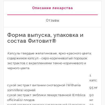
Описание лекарства
Отзывы
Форма выпуска, упаковка и
состав Фитовит®
Капсулы
твердые желатиновые, ярко-красного цвета;
содержимое капсул - серо-коричневатый порошок
экстрактов с вкраплениями темно-коричневого и
черного цвета.
1
капс.
сухой экстракт витании снотворной (Withania
95 мг
somnifera) корней
сухой экстракт эмблики лекарственной (Emblica
90
officinalis) плодов
мг
сухой экстракт спаржи кистецветной (Asparagus
50