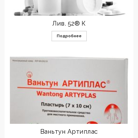
Лив. 52® К
Подробнее
Ваньтун Артиплас