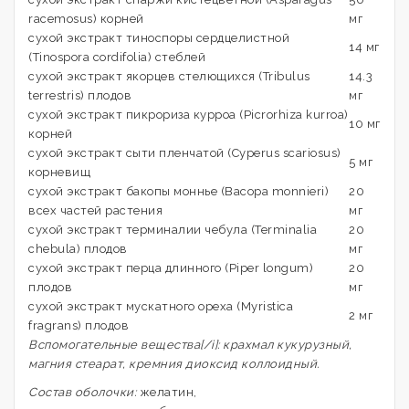
racemosus) корней
мг
сухой экстракт тиноспоры сердцелистной
14 мг
(Tinospora cordifolia) стеблей
сухой экстракт якорцев стелющихся (Tribulus
14.3
terrestris) плодов
мг
сухой экстракт пикрориза курроа (Picrorhiza kurroa)
10 мг
корней
сухой экстракт сыти пленчатой (Cyperus scariosus)
5 мг
корневищ
сухой экстракт бакопы моннье (Bacopa monnieri)
20
всех частей растения
мг
сухой экстракт терминалии чебула (Terminalia
20
chebula) плодов
мг
сухой экстракт перца длинного (Piper longum)
20
плодов
мг
сухой экстракт мускатного ореха (Myristica
2 мг
fragrans) плодов
Вспомогательные вещества[/i]: крахмал кукурузный,
магния стеарат, кремния диоксид коллоидный.
Состав оболочки:
желатин,