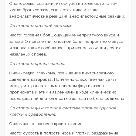
Очень редко: реакции гиперчувствительности (в том
числе бронхоспазм, сыпь, отек лица и языка,
анафилактические реакции), анафилактоидные реакции.
Со стороны нервной системы:
Часто: головная боль, ощущение неприятного вкуса и
запаха. О появлении головной боли, неприятного вкуса
и запаха также сообщалось при использовании других
назальных спреев.
Со стороны органа зрения:
Очень редко: глаукома, повышение внутриглазного
давления, катаракта. Причинно-следственная связь
между интраназальным приемом флутиказона
пропионата и этими явлениями в ходе клинических
исследований длительностью до года не была выявлена.
Со стороны дыхательной системы, органов грудной
клетки и средостения:
Очень часто: носовое кровотечение.
Часто: сухость в полости носа и глотки, раздражение