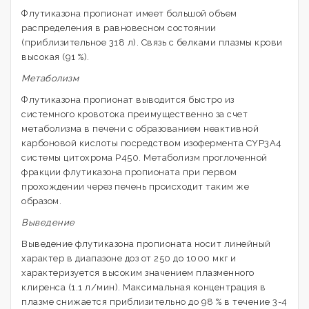
Флутиказона пропионат имеет большой объем
распределения в равновесном состоянии
(приблизительное 318 л). Связь с белками плазмы крови
высокая (91 %).
Метаболизм
Флутиказона пропионат выводится быстро из
системного кровотока преимущественно за счет
метаболизма в печени с образованием неактивной
карбоновой кислоты посредством изофермента CYP3A4
системы цитохрома Р450. Метаболизм проглоченной
фракции флутиказона пропионата при первом
прохождении через печень происходит таким же
образом.
Выведение
Выведение флутиказона пропионата носит линейный
характер в диапазоне доз от 250 до 1000 мкг и
характеризуется высоким значением плазменного
клиренса (1.1 л/мин). Максимальная концентрация в
плазме снижается приблизительно до 98 % в течение 3-4