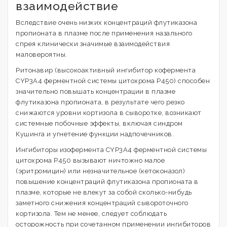
взаимодействие
Вследствие очень низких концентраций флутиказона
пропионата в плазме после применения назального
спрея клинически значимые взаимодействия
маловероятны.
Ритонавир (высокоактивный ингибитор кофермента
CYP3A4 ферментной системы цитохрома Р450) способен
значительно повышать концентрации в плазме
флутиказона пропионата, в результате чего резко
снижаются уровни кортизола в сыворотке, возникают
системные побочные эффекты, включая синдром
Кушинга и угнетение функции надпочечников.
Ингибиторы изофермента CYP3A4 ферментной системы
цитохрома Р450 вызывают ничтожно малое
(эритромицин) или незначительное (кетоконазол)
повышение концентраций флутиказона пропионата в
плазме, которые не влекут за собой сколько-нибудь
заметного снижения концентраций сывороточного
кортизола. Тем не менее, следует соблюдать
осторожность при сочетанном применении ингибиторов