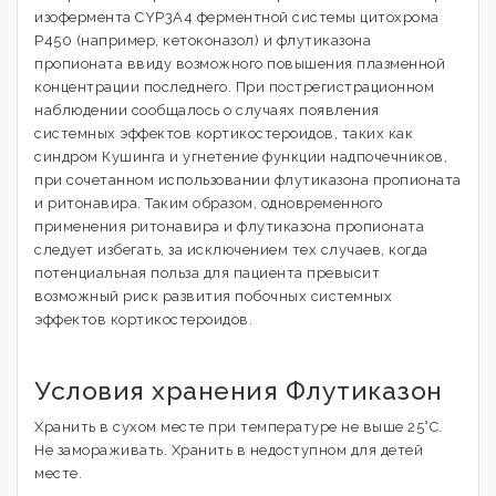
изофермента CYP3A4 ферментной системы цитохрома
Р450 (например, кетоконазол) и флутиказона
пропионата ввиду возможного повышения плазменной
концентрации последнего. При пострегистрационном
наблюдении сообщалось о случаях появления
системных эффектов кортикостероидов, таких как
синдром Кушинга и угнетение функции надпочечников,
при сочетанном использовании флутиказона пропионата
и ритонавира. Таким образом, одновременного
применения ритонавира и флутиказона пропионата
следует избегать, за исключением тех случаев, когда
потенциальная польза для пациента превысит
возможный риск развития побочных системных
эффектов кортикостероидов.
Условия хранения Флутиказон
Хранить в сухом месте при температуре не выше 25°С.
Не замораживать. Хранить в недоступном для детей
месте.