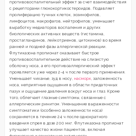
противовоспалительный эффект за счет взаимодействия
с рецепторами глюкокортикостероидов. Подавляет
пролиферацию тучных клеток, эозинофилов,
лимфоцитов, макрофагов, нейтрофилов; уменьшает
выработку медиаторов воспаления и других
биологических активных веществ (гистамина,
простагландинов, лейкотриенов, цитокинов) во время
ранней и поздней фазы аллергической реакции.
Флутиказона пропионат оказывает быстрое
противовоспалительное действие на слизистую
оболочку носа, а его противоаллергический эффект
проявляется уже через 2-4 ч после первого применения.
Уменьшает чиханье, зуд в носу,
насморк
, заложенность
носа, неприятные ощущения в области придаточных
пазух и ощущение давления вокруг носа и глаз. Кроме
того, облегчает глазные симптомы, связанные с
аллергическим ринитом. Уменьшение выраженности
симптоматики (особенно заложенности носа)
сохраняется в течение 24 ч после однократного
введения спрея в дозе 200 мкг. Флутиказона пропионат
улучшает качество жизни пациентов, включая
физическую и социальную активность.