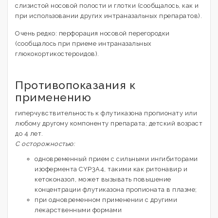
слизистой носовой полости и глотки (сообщалось, как и
при использовании других интраназальных препаратов).
Очень редко: перфорация носовой перегородки
(сообщалось при приеме интраназальных
глюкокортикостероидов).
Противопоказания к
применению
гиперчувствительность к флутиказона пропионату или
любому другому компоненту препарата; детский возраст
до 4 лет.
С осторожностью:
одновременный прием с сильными ингибиторами
изофермента CYP3A4, такими как ритонавир и
кетоконазол, может вызывать повышение
концентрации флутиказона пропионата в плазме;
при одновременном применении с другими
лекарственными формами