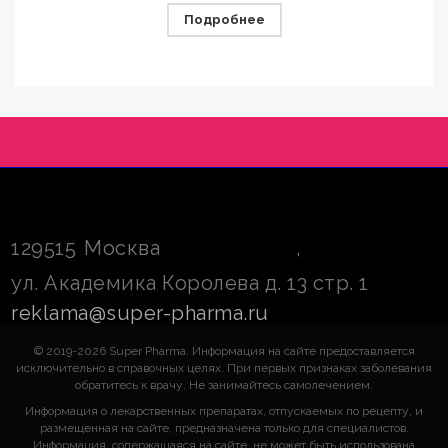
Подробнее
129515
Москва
,
ул. Академика Королева д. 13 стр. 1
reklama@super-pharma.ru
© 2019-2026 Super Pharma. Информация на сайте предоставляется
исключительно в справочных целях. При первых признаках заболевания
обратитесь к врачу. Не занимайтесь самолечением.
Информация о лекарственных препаратах, отпускаемых по рецепту, и
размещенная на сайте, предназначена только для специалистов.
Информация, содержащаяся на сайте, не может быть использована