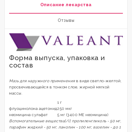
Описание лекарства
Отзывы
Форма выпуска, упаковка и
состав
Мазь для наружного применения
в виде светло-желтой,
просвечивающейся в тонком слое, жирной мягкой
массы.
1 г
флуоцинолона ацетонид
250 мкг
неомицина сульфат
5 мг (3400 ME неомицина)
Вспомогательные вещества[/i]: пропиленгликоль - 50 мг,
парафин жидкий - 50 мг, ланолин - 100 мг, вазелин - до 1