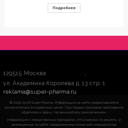
Подробнее
129515
Москва
,
ул. Академика Королева д. 13 стр. 1
reklama@super-pharma.ru
© 2019-2026 Super Pharma. Информация на сайте предоставляется
исключительно в справочных целях. При первых признаках заболевания
обратитесь к врачу. Не занимайтесь самолечением.
Информация о лекарственных препаратах, отпускаемых по рецепту, и
размещенная на сайте, предназначена только для специалистов.