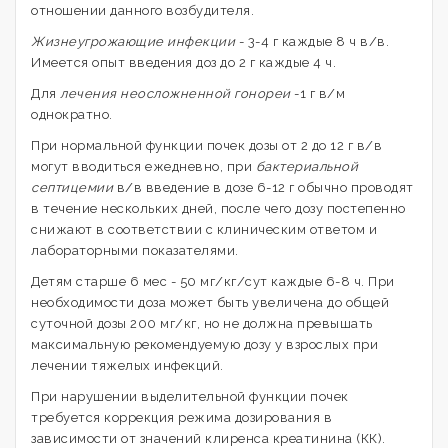
отношении данного возбудителя.
Жизнеугрожающие инфекции
- 3-4 г каждые 8 ч в/в.
Имеется опыт введения доз до 2 г каждые 4 ч.
Для
лечения неосложненной гонореи
-1 г в/м
однократно.
При нормальной функции почек дозы от 2 до 12 г в/в
могут вводиться ежедневно, при
бактериальной
септицемии
в/в введение в дозе 6-12 г обычно проводят
в течение нескольких дней, после чего дозу постепенно
снижают в соответствии с клиническим ответом и
лабораторными показателями.
Детям старше 6 мес - 50 мг/кг/сут каждые 6-8 ч. При
необходимости доза может быть увеличена до общей
суточной дозы 200 мг/кг, но не должна превышать
максимальную рекомендуемую дозу у взрослых при
лечении тяжелых инфекций.
При нарушении выделительной функции почек
требуется коррекция режима дозирования в
зависимости от значений клиренса креатинина (КК).