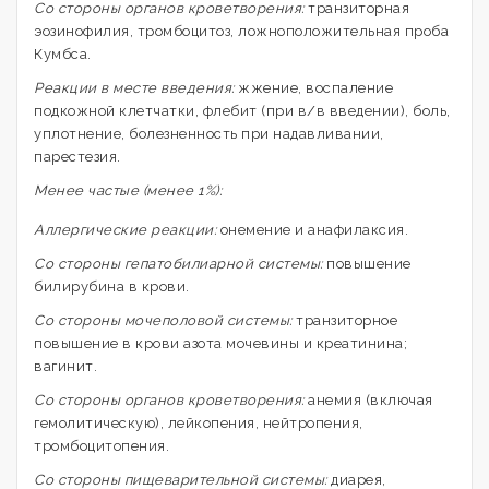
Со стороны органов кроветворения:
транзиторная
эозинофилия, тромбоцитоз, ложноположительная проба
Кумбса.
Реакции в месте введения:
жжение, воспаление
подкожной клетчатки, флебит (при в/в введении), боль,
уплотнение, болезненность при надавливании,
парестезия.
Менее частые (менее 1%):
Аллергические реакции:
онемение и анафилаксия.
Со стороны гепатобилиарной системы:
повышение
билирубина в крови.
Со стороны мочеполовой системы:
транзиторное
повышение в крови азота мочевины и креатинина;
вагинит.
Со стороны органов кроветворения:
анемия (включая
гемолитическую), лейкопения, нейтропения,
тромбоцитопения.
Со стороны пищеварительной системы:
диарея,