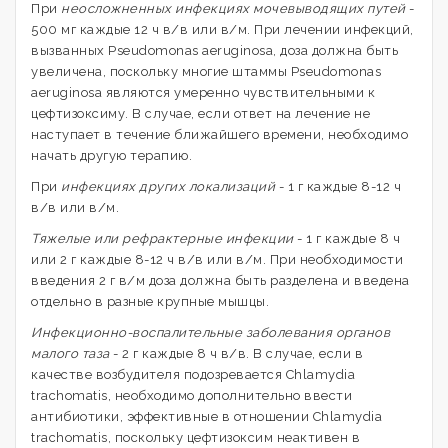
При
неосложненных инфекциях мочевыводящих путей
-
500 мг каждые 12 ч в/в или в/м. При лечении инфекций,
вызванных Pseudomonas aeruginosa, доза должна быть
увеличена, поскольку многие штаммы Pseudomonas
aeruginosa являются умеренно чувствительными к
цефтизоксиму. В случае, если ответ на лечение не
наступает в течение ближайшего времени, необходимо
начать другую терапию.
При
инфекциях других локализаций
- 1 г каждые 8-12 ч
в/в или в/м.
Тяжелые или рефрактерные инфекции
- 1 г каждые 8 ч
или 2 г каждые 8-12 ч в/в или в/м. При необходимости
введения 2 г в/м доза должна быть разделена и введена
отдельно в разные крупные мышцы.
Инфекционно-воспалительные заболевания органов
малого таза
- 2 г каждые 8 ч в/в. В случае, если в
качестве возбудителя подозревается Chlamydia
trachomatis, необходимо дополнительно ввести
антибиотики, эффективные в отношении Chlamydia
trachomatis, поскольку цефтизоксим неактивен в