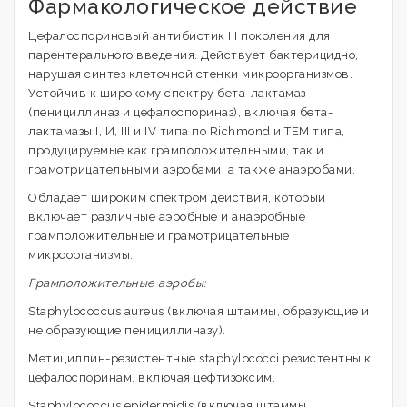
Фармакологическое действие
Цефалоспориновый антибиотик III поколения для
парентерального введения. Действует бактерицидно,
нарушая синтез клеточной стенки микроорганизмов.
Устойчив к широкому спектру бета-лактамаз
(пенициллиназ и цефалоспориназ), включая бета-
лактамазы I, И, III и IV типа по Richmond и ТЕМ типа,
продуцируемые как грамположительными, так и
грамотрицательными аэробами, а также анаэробами.
Обладает широким спектром действия, который
включает различные аэробные и анаэробные
грамположительные и грамотрицательные
микроорганизмы.
Грамположительные аэробы:
Staphylococcus aureus (включая штаммы, образующие и
не образующие пенициллиназу).
Метициллин-резистентные staphylococci резистентны к
цефалоспоринам, включая цефтизоксим.
Staphylococcus epidermidis (включая штаммы,