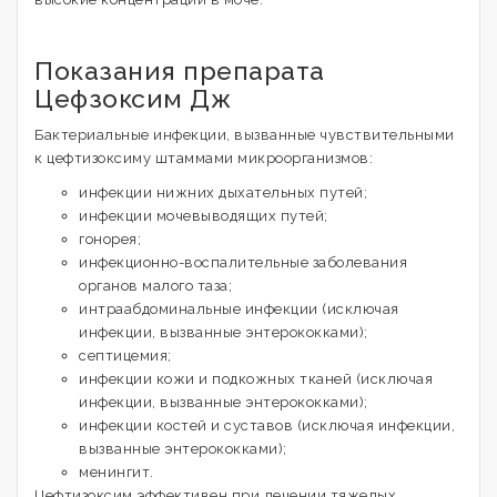
Показания препарата
Цефзоксим Дж
Бактериальные инфекции, вызванные чувствительными
к цефтизоксиму штаммами микроорганизмов:
инфекции нижних дыхательных путей;
инфекции мочевыводящих путей;
гонорея;
инфекционно-воспалительные заболевания
органов малого таза;
интраабдоминальные инфекции (исключая
инфекции, вызванные энтерококками);
септицемия;
инфекции кожи и подкожных тканей (исключая
инфекции, вызванные энтерококками);
инфекции костей и суставов (исключая инфекции,
вызванные энтерококками);
менингит.
Цефтизоксим эффективен при лечении тяжелых