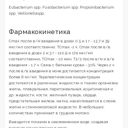
Eubacterium spp. Fusobacterium spp. Propionibacterium
spp. Veillonellaspp.
Фармакокинетика
Cmax после в/м введения в дозах 0.5 и 1 г - 13.7 и 39
мкг/мл соответственно. ТCmax -1 ч. Cmax после в/в
введения в дозах 2 и 3 г - 110.9 и 174 мкг/мл
соответственно, ТCmax - 10 мин. T1/2 после в/м и в/в
введения - 1.7 ч. Связь с белками крови - 30%. Через 2 ч
после в/в введения в моче достигается концентрация
более 6 мг/мл. Терапевтические концентрации
достигаются в различных жидкостях и тканях организма:
желчь, плевральная, перитонеальная, асцитическая и
др. жидкости, кости, желчный пузырь, сердце,
предстательная железа, матка; накапливается в слюне,
желчи и спинномозговой жидкости. В небольших
количествах проникает в грудное молоко.
Выводится почками в неизмененном виде, создавая
высокие концентрации в моче.