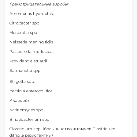
Грамотрицательные аэробы:
Aeromonas hydrophila
Citrobacter spp.
Moraxella spp.
Neisseria meningitidis
Pasteurella multocida
Providencia stuartii
Salmonella spp.
Shigella spp.
Yersinia enterocolitica
Анаэробы
Actinomyces spp.
Bifidobacterium spp.
Clostridium spp. (большинство штаммов Clostridium
difficile резистентны)