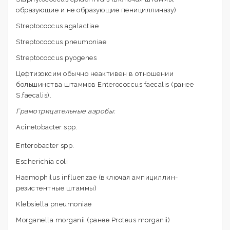
образующие и не образующие пенициллиназу)
Streptococcus agalactiae
Streptococcus pneumoniae
Streptococcus pyogenes
Цефтизоксим обычно неактивен в отношении
большинства штаммов Enterococcus faecalis (ранее
S.faecalis).
Грамотрицательные аэробы:
Acinetobacter spp.
Enterobacter spp.
Escherichia coli
Haemophilus influenzae (включая ампициллин-
резистентные штаммы)
Klebsiella pneumoniae
Morganella morganii (ранее Proteus morganii)