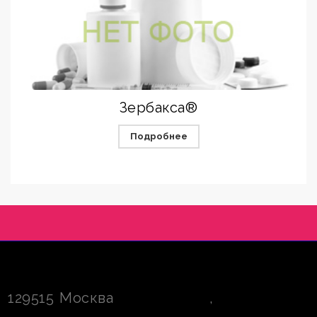
Зербакса®
Подробнее
129515
Москва
,