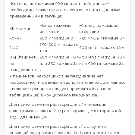
После начальной дозы 500 мг или 1 г в/в или в/м
необходимо снижение дозы в соответствии с данными,
приведенными в таблице:
Менее тяжелые
Жизнеугрожающие
КК мл/мин
инфекции
инфекции
50-79
500 мг каждые 8 ч
750 мг-1.5 г каждые 8 ч
250-500 мг каждые
5-49
500 мг-1 г каждые 12 ч
12 ч
0-4 (пациенты
500 мг каждые 48 ч
500 мг-1 г каждые 48 ч
на
или 250 каждые 24
или 500 мг каждые 24
гемодиализе)
ч
ч
У пациентов, находящихся на гемодиализе нет
необходимости в введении дополнительной дозы, однако
введение препарата следует проводить (согласно
таблице выше) в конце сеанса гемодиализа.
Для приготовления раствора для в/м инъекций
содержимое флакона (1 г) растворяют 3 мл стерильной
воды для инъекций.
Для приготовления раствора для в/в струйных
инъекций содержимое флакона (1 г) растворяют 10 мл