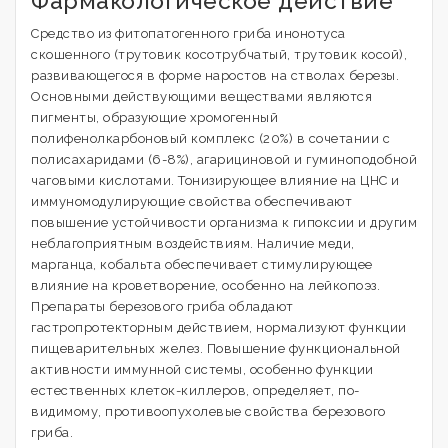
Фармакологическое действие
Средство из фитопатогенного гриба инонотуса
скошенного (трутовик косотрубчатый, трутовик косой),
развивающегося в форме наростов на стволах березы.
Основными действующими веществами являются
пигменты, образующие хромогенный
полифенолкарбоновый комплекс (20%) в сочетании с
полисахаридами (6-8%), агарициновой и гуминоподобной
чаговыми кислотами. Тонизирующее влияние на ЦНС и
иммуномодулирующие свойства обеспечивают
повышение устойчивости организма к гипоксии и другим
неблагоприятным воздействиям. Наличие меди,
марганца, кобальта обеспечивает стимулирующее
влияние на кроветворение, особенно на лейкопоэз.
Препараты березового гриба обладают
гастропротекторным действием, нормализуют функции
пищеварительных желез. Повышение функциональной
активности иммунной системы, особенно функции
естественных клеток-киллеров, определяет, по-
видимому, противоопухолевые свойства березового
гриба.