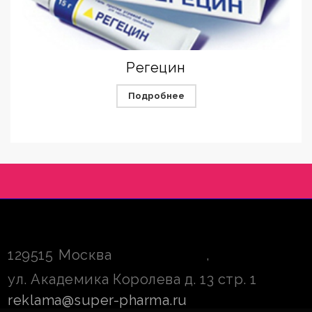
Регецин
Подробнее
129515
Москва
,
ул. Академика Королева д. 13 стр. 1
reklama@super-pharma.ru