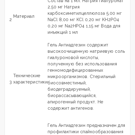
Состав на 1 мл: Натрия гиалуронат
2,50 мг Натрия
карбоксиметилцеллюлоза 5,00 мг
Материал
2
NaCl 8,00 мг KCl 0,20 мг KH2PO4
0,20 мг Na2HPO4 1,15 мг Вода для
инъекций 1 мл
Гель Антиадгезин содержит
высокоочищенную натриевую соль
гиалуроновой кислоты,
полученную без использования
генномодифицированных
Технические
микроорганизмов. Стерильный
3
характеристики
биосовместимый,
биодеградируемый,
биорассасывающийся,
апирогенный продукт. Не
содержит антигенов.
Гель Антиадгезин предназначен для
профилактики спайкообразования