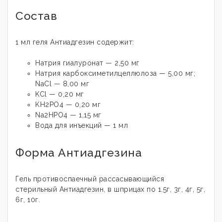
Состав
1 мл геля
Антиадгезин
содержит:
Натрия гиалуронат — 2,50 мг
Натрия карбоксиметилцеллюлоза — 5,00 мг;
NaCl — 8,00 мг
KCl — 0,20 мг
KH2PO4 — 0,20 мг
Na2HPO4 — 1,15 мг
Вода для инъекций — 1 мл
Форма Антиадгезина
Гель противоспаечный рассасывающийся
стерильный Антиадгезин, в шприцах по 1.5г, 3г, 4г, 5г,
6г, 10г.