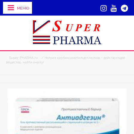
МЕНЮ
Super-PHARMA.ru
/ Натрия карбоксиметилцеллюлоза – действующее
вещество, найти аналог