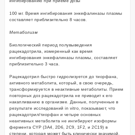
ингибированию при приеме дозы
100 мг. Время ингибирования энкефалиназы плазмы
составляет приблизительно 8 часов.
Метаболизм
Биологический период полувыведения
рацекадотрила, измеренный как время
ингибирования энкефалиназы плазмы, составляет
приблизительно 3 часа.
Рацекадотрил быстро гидролизуется до тиорфана,
активного метаболита, который, в свою очередь,
трансформируется в неактивные метаболиты. Прием
повторных доз рацекадотрила не приводит к его
накапливанию в организме. Данные, полученные в
результате исследований in vitro, показывают, что
рацекадотрил/тиорфан и четыре основных
неактивных метаболита не ингибируют изоформы
фермента CYP (3А4, 2D6, 2C9, 1F2, и 2C19) в
степени, которая может быть клинически значимой.