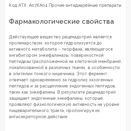
Код АТХ: A07XA04 Прочие антидиарейные препараты
Фармакологические свойства
Действующее вещество рацекадотрил является
пролекарством, которое гидролизуется до
активного метаболита – тиорфана, являющегося
ингибитором энкефалиназы, поверхностной
пептидазы (расположенной на клеточной мембране),
локализованной в различных тканях, в особенности
в эпителии тонкого кишечника. Этот фермент
отвечает одновременно за гидролиз экзогенных
пептидов и за расщепление эндогенных пептидов,
таких как энкефалины. В результате рацекадотрил
защищает эндогенные энкефалины, которые
проявляют физиологическую активность на уровне
пищеварительного тракта, пролонгируя их
антисекреторное действие.