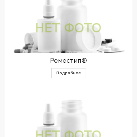
Реместип®
Подробнее