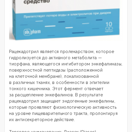
Рацекадотрил является пролекарством, которое
гидролизуется до активного метаболита —
тиорфана, являющегося ингибитором энкефалиназы,
поверхностной пептидазы (расположенной
на клеточной мембране), локализованной
в различных тканях, в особенности в эпителии
тонкого кишечника. Этот фермент отвечает
за расщепление энкефалинов. В результате
рацекадотрил защищает эндогенные энкефалины,
которые проявляют физиологическую активность
на уровне пищеварительного тракта, пролонгируя
их антисекреторное действие.
Торговое наименование: Диасек
(Diasec)