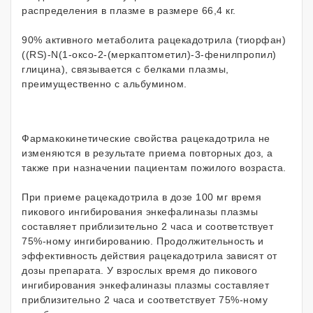
распределения в плазме в размере 66,4 кг.
90% активного метаболита рацекадотрила (тиорфан)
((RS)-N(1-оксо-2-(меркаптометил)-3-фенилпропил)
глицина), связывается с белками плазмы,
преимущественно с альбумином.
Фармакокинетические свойства рацекадотрила не
изменяются в результате приема повторных доз, а
также при назначении пациентам пожилого возраста.
При приеме рацекадотрила в дозе 100 мг время
пикового ингибирования энкефалиназы плазмы
составляет приблизительно 2 часа и соответствует
75%-ному ингибированию. Продолжительность и
эффективность действия рацекадотрила зависят от
дозы препарата. У взрослых время до пикового
ингибирования энкефалиназы плазмы составляет
приблизительно 2 часа и соответствует 75%-ному