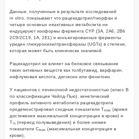
Данные, полученные в результате исследований
in vitro, показывают что рацекадотрил/тиорфан и
четыре основных неактивных метаболита не
индуцируют изоформы фермента CYP (3А, 2А6, 2В6
2C9/2С19, 1А, 2Е1) и конъюгированные ферменты
уридин глюкуронизилтрансферазы (UGTs) в степени,
которая может быть клинически значимой.
Рацекадотрил не влияет на белковое связывание
таких активных веществ как толбутамид, варфарин,
нифлумовая кислота, дигоксин или фенитоин.
У пациентов с печеночной недостаточностью (класс B
по классификации Чайлд-Пью), кинетический
профиль активного метаболита рацекадотрила
продемонстрировал сходные показатели Т
(время
max
достижения максимальной концентрации в крови) и
T
(период полувыведения) и более низкие
½
показатели C
(максимальная концентрация в
max
крови),