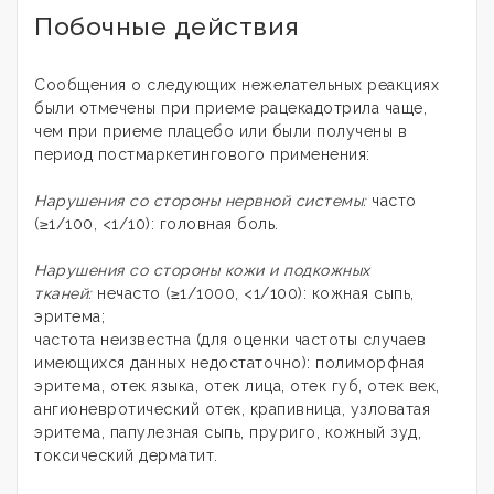
Побочные действия
Сообщения о следующих нежелательных реакциях
были отмечены при приеме рацекадотрила чаще,
чем при приеме плацебо или были получены в
период постмаркетингового применения:
Нарушения со стороны нервной системы:
часто
(≥1/100, <1/10): головная боль.
Нарушения со стороны кожи и подкожных
тканей:
нечасто (≥1/1000, <1/100): кожная сыпь,
эритема;
частота неизвестна (для оценки частоты случаев
имеющихся данных недостаточно): полиморфная
эритема, отек языка, отек лица, отек губ, отек век,
ангионевротический отек, крапивница, узловатая
эритема, папулезная сыпь, пруриго, кожный зуд,
токсический дерматит.