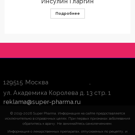
Инсулин Гларгин
Подробнее
129515
Москва
,
ул. Академика Королева д. 13 стр. 1
reklama@super-pharma.ru
© 2019-2026 Super Pharma. Информация на сайте предоставляется
исключительно в справочных целях. При первых признаках заболевания
обратитесь к врачу. Не занимайтесь самолечением.
Информация о лекарственных препаратах, отпускаемых по рецепту, и