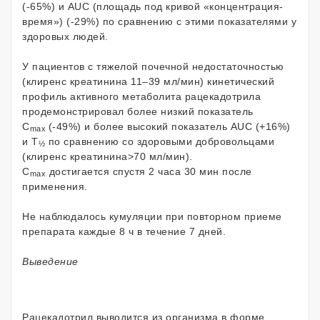
(-65%) и AUC (площадь под кривой «концентрация-
время») (-29%) по сравнению с этими показателями у
здоровых людей.
У пациентов с тяжелой почечной недостаточностью
(клиренс креатинина 11–39 мл/мин) кинетический
профиль активного метаболита рацекадотрила
продемонстрировал более низкий показатель
C
(-49%) и более высокий показатель AUC (+16%)
max
и T
по сравнению со здоровыми добровольцами
½
(клиренс креатинина>70 мл/мин).
С
достигается спустя 2 часа 30 мин после
max
применения.
Не наблюдалось кумуляции при повторном приеме
препарата каждые 8 ч в течение 7 дней.
Выведение
Рацекадотрил выводится из организма в форме