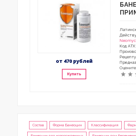
БАН
ПРИ
Латинск
Действ
Neomyc
Код АТХ
Произво
Рецепту
от 470 рублей
Предна
Оцените
Купить
Состав
Форма Банеоцин
Классификация
Фарм
Банеоцин для новорожденных
Банеоцин при беременно