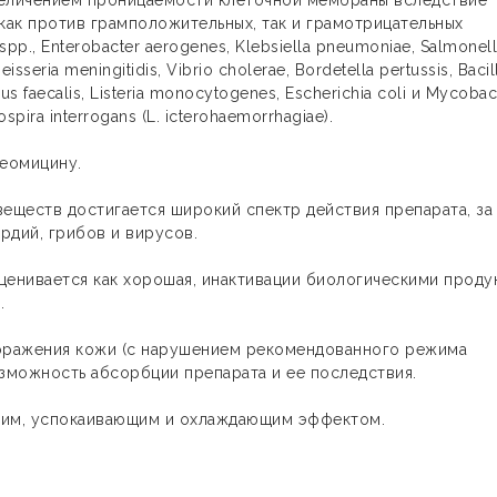
величением проницаемости клеточной мембраны вследствие
как против грамположительных, так и грамотрицательных
spp., Enterobacter aerogenes, Klebsiella pneumoniae, Salmonell
eisseria meningitidis, Vibrio cholerae, Bordetella pertussis, Bacil
us faecalis, Listeria monocytogenes, Escherichia coli и Mycoba
spira interrogans (L. icterohaemorrhagiae).
еомицину.
еществ достигается широкий спектр действия препарата, за
рдий, грибов и вирусов.
ценивается как хорошая, инактивации биологическими проду
.
поражения кожи (с нарушением рекомендованного режима
озможность абсорбции препарата и ее последствия.
им, успокаивающим и охлаждающим эффектом.