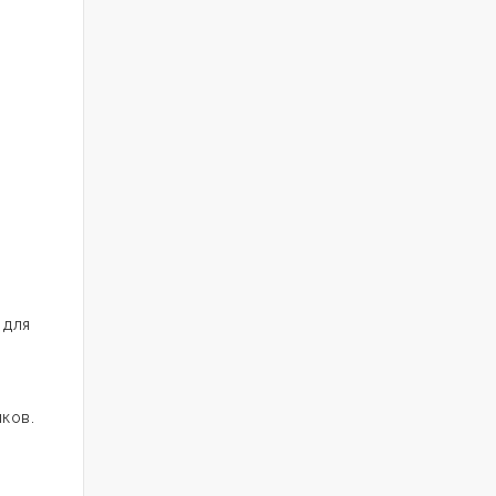
 для
ков.