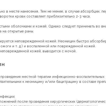
о в месте нанесения. Тем не менее, в случае абсорбции, п
воротки крови составляет приблизительно 2-3 часа.
стыми оболочками и кожей. Однако следует принимать во в
 на открытые раны.
бируется неповрежденной кожей. Неомицин быстро абсорби
 ожоги и т. д.) и воспаленной или поврежденной кожей.
неповрежденной кожей, выводится с мочой.
ин
 проведения местной терапии инфекционно-воспалительных
твительными к неомицину и/или бацитрацину в составе преп
нфекции;
ожнений после проведения хирургических (дерматологичес