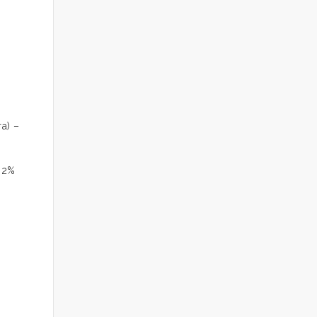
а) –
 2%