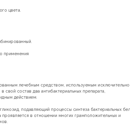
го цвета.
мбинированный.
го применения
ованным лечебным средством, используемым исключительно
в свой состав два антибактериальных препарата,
идным действием.
гликозид, подавляющий процессы синтеза бактериальных бел
а проявляется в отношении многих грамположительных и
мов.