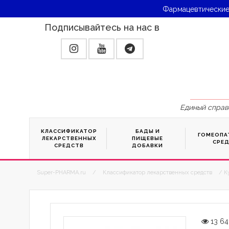
Фармацевтические
Подписывайтесь на нас в
Единый справ
КЛАССИФИКАТОР
БАДЫ И
ГОМЕОПА
ЛЕКАРСТВЕННЫХ
ПИЩЕВЫЕ
СРЕ
СРЕДСТВ
ДОБАВКИ
Super-PHARMA.ru
/
Классификатор лекарственных средств
/ К
13 64