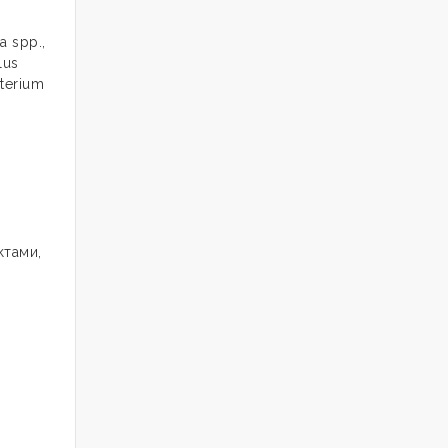
a spp.,
lus
cterium
ктами,