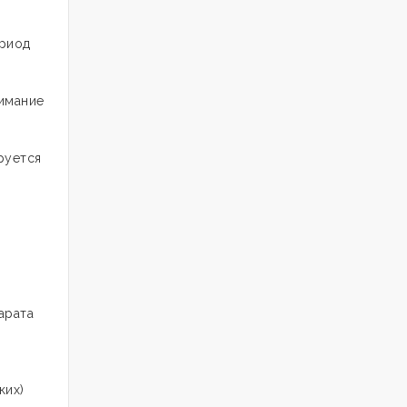
ериод
нимание
руется
арата
ких)