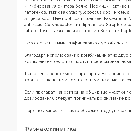
Эффективность неомицина частично связана с у
ингибирования синтеза белка. Неомицин активен 
патогенов, таких как Staphylococcus spp., Proteus 
Shigella spp., Haemophilus influenzae, Pasteurella, N
anthracis, Corynebacterium diphtheriae, Streptococc
tuberculosis. Также активен против Borrelia и Lepto
Некоторые штаммы стафилококков устойчивы к н
Благодаря использованию комбинации этих двух в
исключением действия против псевдомонад, нока
Тканевая переносимость препарата Банеоцин рас
кровью и тканевыми компонентами не отмечается
Если препарат наносится на обширные участки 
дозирования), следует принимать во внимание в
Порошок Банеоцин также обладает подсушивающ
Фармакокинетика