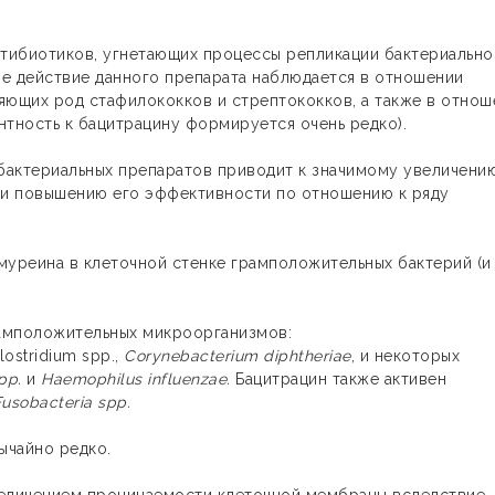
нтибиотиков, угнетающих процессы репликации бактериально
е действие данного препарата наблюдается в отношении
ющих род стафилококков и стрептококков, а также в отнош
нтность к бацитрацину формируется очень редко).
ибактериальных препаратов приводит к значимому увеличени
а и повышению его эффективности по отношению к ряду
муреина в клеточной стенке грамположительных бактерий (и
рамположительных микроорганизмов:
lostridium spp.,
Corynebacterium diphtheriae
, и некоторых
pp
.
и
Haemophilus influenzae.
Бацитрацин также активен
Fusobacteria
spp
.
ычайно редко.