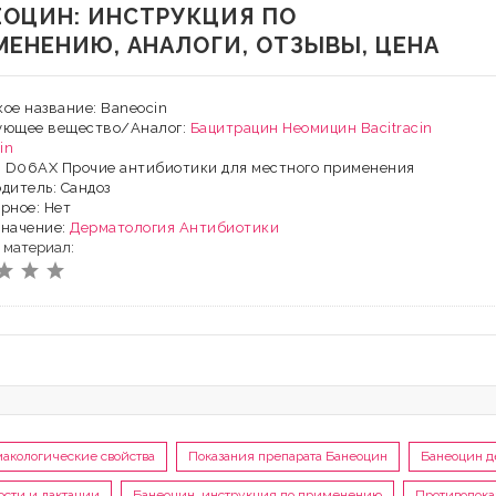
ЕОЦИН: ИНСТРУКЦИЯ ПО
МЕНЕНИЮ, АНАЛОГИ, ОТЗЫВЫ, ЦЕНА
ое название: Baneocin
ующее вещество/Аналог:
Бацитрацин
Неомицин
Bacitracin
in
: D06AX Прочие антибиотики для местного применения
дитель: Сандоз
рное: Нет
значение:
Дерматология
Антибиотики
 материал:
акологические свойства
Показания препарата Банеоцин
Банеоцин д
сти и лактации
Банеоцин, инструкция по применению
Противопока