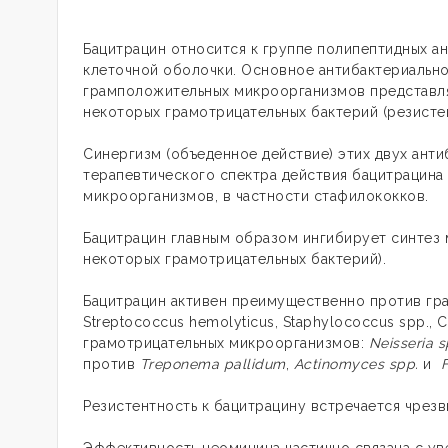
Бацитрацин относится к группе полипептидных а
клеточной оболочки. Основное антибактериально
грамположительных микроорганизмов представля
некоторых грамотрицательных бактерий (резисте
Синергизм (объеденное действие) этих двух ант
терапевтического спектра действия бацитрацин
микроорганизмов, в частности стафилококков.
Бацитрацин главным образом ингибирует синтез 
некоторых грамотрицательных бактерий).
Бацитрацин активен преимущественно против г
Streptococcus hemolyticus, Staphylococcus spp., C
грамотрицательных микроорганизмов:
Neisseria
s
против
Treponema pallidum
,
Actinomyces
spp
.
и
Резистентность к бацитрацину встречается чрезв