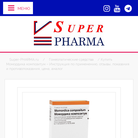
МЕНЮ
Super-PHARMA.ru
/
Гомеопатические средства
/ Купить
Момордика композитум – Инструкция по применению, отзывы, показания
и противопоказания, цена, аналог