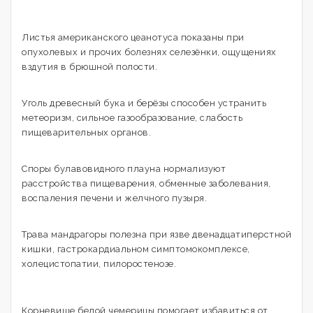
Листья американского цеанотуса показаны при
опухолевых и прочих болезнях селезёнки, ощущениях
вздутия в брюшной полости.
Уголь древесный бука и берёзы способен устранить
метеоризм, сильное газообразование, слабость
пищеварительных органов.
Споры булавовидного плауна нормализуют
расстройства пищеварения, обменные заболевания,
воспаления печени и желчного пузыря.
Трава мандрагоры полезна при язве двенадцатиперстной
кишки, гастрокардиальном симптомокомплексе,
холецистопатии, пилоростенозе.
Корневище белой чемерицы помогает избавиться от