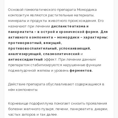
Основой гомеопатического препарата Момордика
композитум являются растительные материалы,
минералы и продукты животного происхождения. Его
назначают при лечении
диспанктеатизма и
панкреатита – в острой и хронической форме. Для
активного компонента – момордики – характерны:
противорвотный, вяжущий,
противовоспалительный, успокаивающий,
аналгезирующий, спазмолитический
и
антиоксидантный
эффект. При лечении данным
препаратом стабилизируются нарушенные функции
поджелудочной железы и уровень
ферментов.
Действие препарата обуславливают содержащиеся в
нём компоненты.
Корневище подофиллума помогает снизить проявления
болезни желчного пузыря, печени, панкреатита, диареи,
частых запоров и так далее.