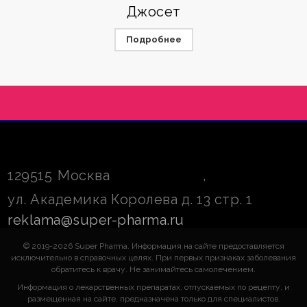
Джосет
Подробнее
129515
Москва
,
ул. Академика Королева д. 13 стр. 1
reklama@super-pharma.ru
© 2019-2026 Super Pharma. Информация на сайте предоставляется
исключительно в справочных целях. При первых признаках заболевания
обратитесь к врачу. Не занимайтесь самолечением.
Информация о лекарственных препаратах, отпускаемых по рецепту, и
размещенная на сайте, предназначена только для специалистов.