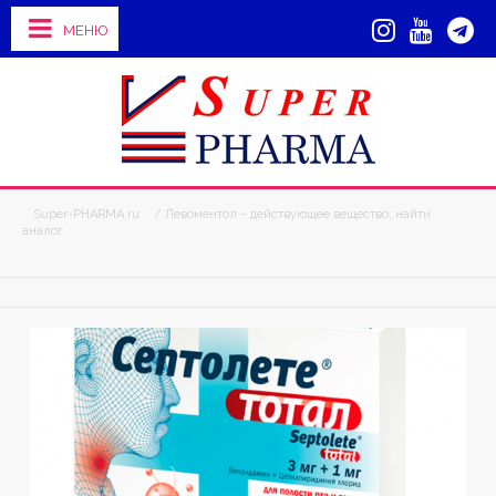
МЕНЮ
Super-PHARMA.ru
/ Левоментол – действующее вещество, найти
аналог