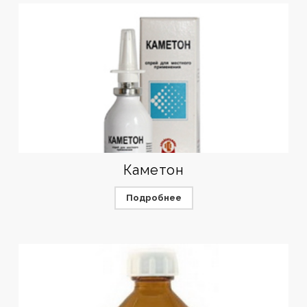
Каметон
Подробнее