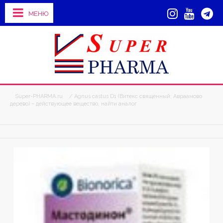
МЕНЮ
Super-PHARMA.ru
/ Agnus castus D1 (Витекс священный; Авраамово
дерево) – действующее вещество, найти аналог