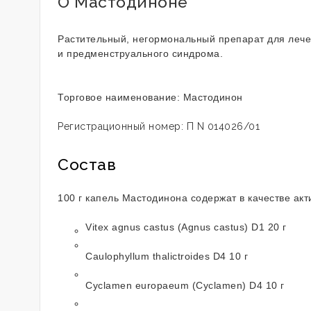
О Мастодиноне
Растительный, негормональный препарат для леч
и
предменструального синдрома.
Торговое наименование: Мастодинон
Регистрационный номер: П N 014026/01
Состав
100 г капель Мастодинона содержат в качестве ак
Vitex agnus castus (Agnus castus) D1 20 г
Caulophyllum thalictroides D4 10 г
Cyclamen europaeum (Cyclamen) D4 10 г