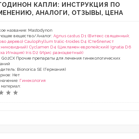
ТОДИНОН КАПЛИ: ИНСТРУКЦИЯ ПО
МЕНЕНИЮ, АНАЛОГИ, ОТЗЫВЫ, ЦЕНА
ое название: Mastodynon
ующее вещество/Аналог:
Agnus castus D1 (Витекс священный;
во дерево)
Caulophyllum tralic-troides D4 (Стеблелист
сниковидный)
Cyclamen D4 (Цикламен европейский)
Ignatia D6
ха Игнация)
Iris D2 (Ирис разноцветный)
: G02CX Прочие препараты для лечения гинекологических
ваний
дитель: Bionorica SE (Германия)
рное: Нет
значение:
Гинекология
 материал: