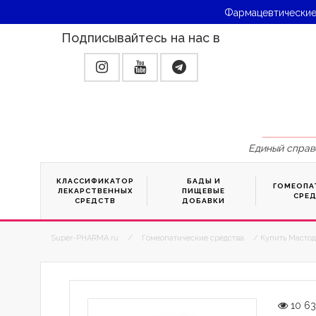
Фармацевтические
Подписывайтесь на нас в
Единый справ
КЛАССИФИКАТОР
БАДЫ И
ГОМЕОПА
ЛЕКАРСТВЕННЫХ
ПИЩЕВЫЕ
СРЕ
СРЕДСТВ
ДОБАВКИ
Super-PHARMA.ru
/
Гомеопатические средства
/ Купить Мастод
10 6