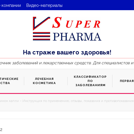
 компании
Видео-материалы
На страже вашего здоровья!
очник заболеваний и лекарственных средств. Для специалистов и
КЛАССИФИКАТОР
ТИЧЕСКИЕ
ЛЕЧЕБНАЯ
ПО
ПЕРВА
ДСТВА
КОСМЕТИКА
ЗАБОЛЕВАНИЯМ
инон капли – Инструкция по применению, отзывы, показания и противопоказания,
32