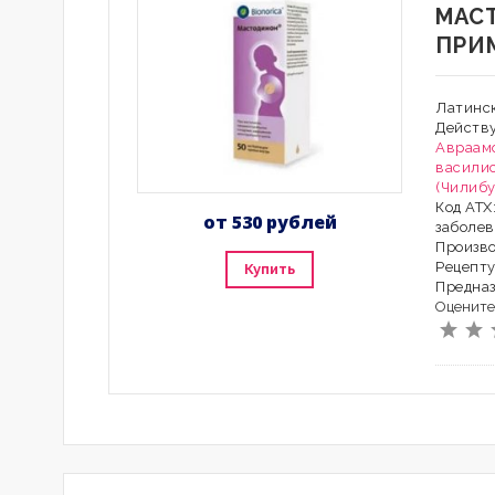
МАС
ПРИ
Латинск
Действ
Авраамо
васили
(Чилибу
Код АТХ
от 530 рублей
заболе
Произво
Рецепту
Купить
Предна
Оцените