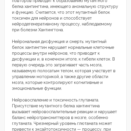
повторов приводит к образованию мутантного
белка хантингтина, имеющего аномальную структуру
и функцию. Считается, что этот мутантный белок
токсичен для нейронов и способствует
нейродегенеративному процессу, наблюдаемому
при болезни Хантингтона.
Нейрональная дисфункция и смерть: мутантный
белок хантингтин нарушает нормальные клеточные
процессы внутри нейронов, что приводит к
дисфункции и, в конечном итоге, к гибели клеток. В
первую очередь это затрагивает часть мозга,
называемую полосатым телом, которая участвует в
управлении моторикой, а также другие области
мозга, которые контролируют когнитивные и
эмоциональные функции.
Нейровоспаление и токсичность глутамата.
Присутствие мутантного белка хантингтина
вызывает нейровоспалительные реакции и нарушает
баланс нейротрансмиттеров в мозге, особенно
глутамата. Чрезмерный уровень глютамата может
привести к эксайтотоксичности — процессу, при