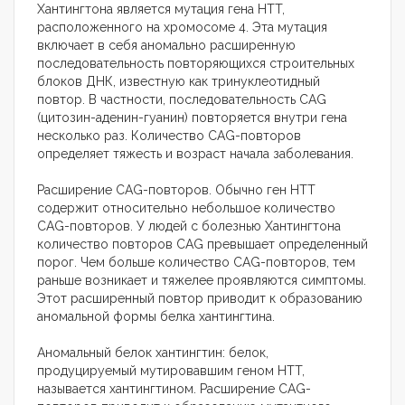
Хантингтона является мутация гена HTT,
расположенного на хромосоме 4. Эта мутация
включает в себя аномально расширенную
последовательность повторяющихся строительных
блоков ДНК, известную как тринуклеотидный
повтор. В частности, последовательность CAG
(цитозин-аденин-гуанин) повторяется внутри гена
несколько раз. Количество CAG-повторов
определяет тяжесть и возраст начала заболевания.
Расширение CAG-повторов. Обычно ген HTT
содержит относительно небольшое количество
CAG-повторов. У людей с болезнью Хантингтона
количество повторов CAG превышает определенный
порог. Чем больше количество CAG-повторов, тем
раньше возникает и тяжелее проявляются симптомы.
Этот расширенный повтор приводит к образованию
аномальной формы белка хантингтина.
Аномальный белок хантингтин: белок,
продуцируемый мутировавшим геном HTT,
называется хантингтином. Расширение CAG-