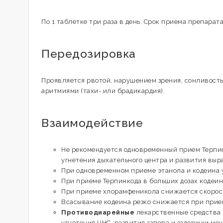
По 1 таблетке три раза в день. Срок приема препарат
Передозировка
Проявляется рвотой, нарушением зрения, сонливостью
аритмиями (тахи- или брадикардия).
Взаимодействие
Не рекомендуется одновременный прием Терпин
угнетения дыхательного центра и развития выр
При одновременном приеме этанола и кодеина 
При приеме Терпинкода в больших дозах кодеин
При приеме хлорамфеникола снижается скорость
Всасывание кодеина резко снижается при при
Противодиарейные
лекарственные средства 
угнетения ЦНС, развития запора и задержки моч