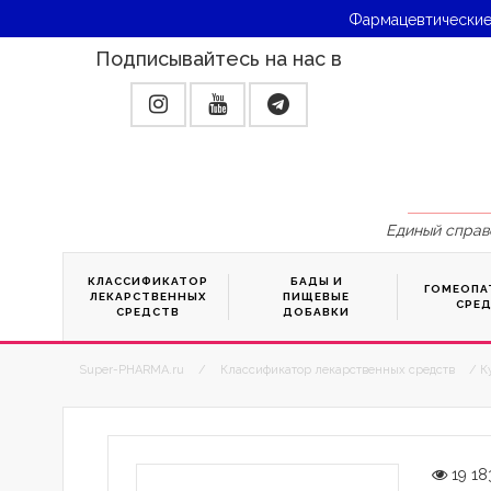
Фармацевтические
Подписывайтесь на нас в
Единый справ
КЛАССИФИКАТОР
БАДЫ И
ГОМЕОПА
ЛЕКАРСТВЕННЫХ
ПИЩЕВЫЕ
СРЕ
СРЕДСТВ
ДОБАВКИ
Super-PHARMA.ru
/
Классификатор лекарственных средств
/ К
19 18