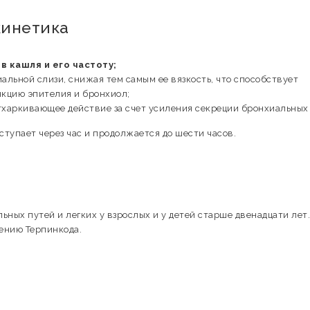
кинетика
 кашля и его частоту;
альной слизи, снижая тем самым ее вязкость, что способствует
кцию эпителия и бронхиол;
тхаркивающее действие за счет усиления секреции бронхиальных
тупает через час и продолжается до шести часов.
ных путей и легких у взрослых и у детей старше двенадцати лет.
ению Терпинкода.