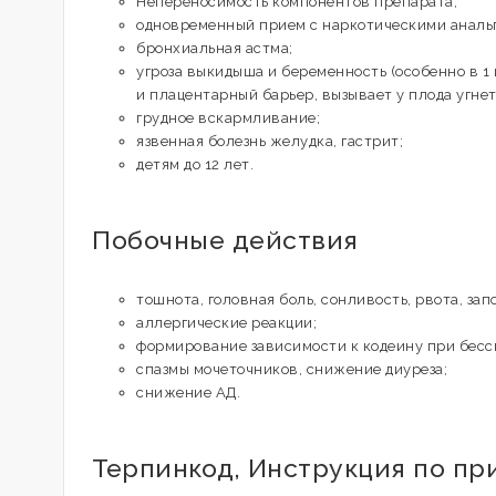
Непереносимость компонентов препарата;
одновременный прием с наркотическими аналь
бронхиальная астма;
угроза выкидыша и беременность (особенно в 1 
и плацентарный барьер, вызывает у плода угнет
грудное вскармливание;
язвенная болезнь желудка, гастрит;
детям до 12 лет.
Побочные действия
тошнота, головная боль, сонливость, рвота, зап
аллергические реакции;
формирование зависимости к кодеину при бес
спазмы мочеточников, снижение диуреза;
снижение АД.
Терпинкод, Инструкция по пр