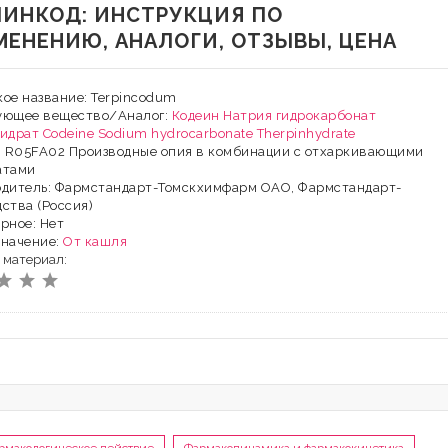
ПИНКОД: ИНСТРУКЦИЯ ПО
МЕНЕНИЮ, АНАЛОГИ, ОТЗЫВЫ, ЦЕНА
ое название: Terpincodum
ующее вещество/Аналог:
Кодеин
Натрия гидрокарбонат
гидрат
Codeine
Sodium hydrocarbonate
Therpinhydrate
: R05FA02 Производные опия в комбинации с отхаркивающими
атами
одитель: Фармстандарт-Томскхимфарм ОАО, Фармстандарт-
ства (Россия)
рное: Нет
значение:
От кашля
 материал: