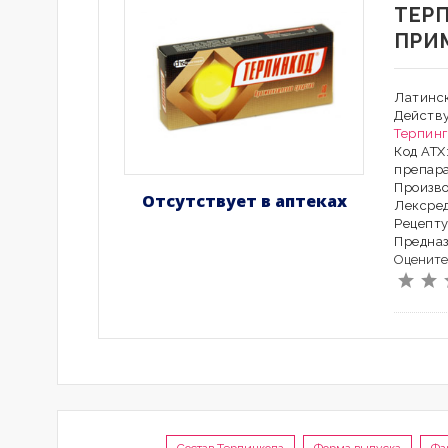
ТЕР
ПРИ
Латинск
Действ
Терпин
Код АТХ
препар
Произв
Отсутствует в аптеках
Лексред
Рецепту
Предна
Оцените