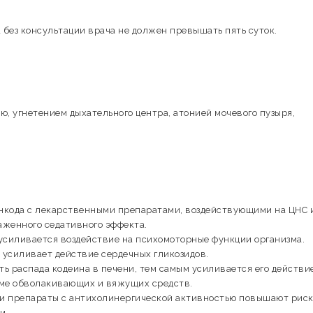
а без консультации врача не должен превышать пять суток.
, угнетением дыхательного центра, атонией мочевого пузыря,
кода с лекарственными препаратами, воздействующими на ЦНС и
аженного седативного эффекта.
усиливается воздействие на психомоторные функции организма.
 усиливает действие сердечных гликозидов.
 распада кодеина в печени, тем самым усиливается его действие
еме обволакивающих и вяжущих средств.
и препараты с антихолинергической активностью повышают рис
и.