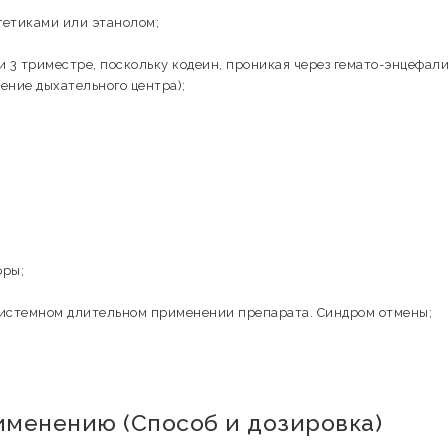
гетиками или этанолом;
и 3 триместре, поскольку кодеин, проникая через гемато-энцефал
ение дыхательного центра);
оры;
системном длительном применении препарата. Синдром отмены;
именению (Способ и дозировка)