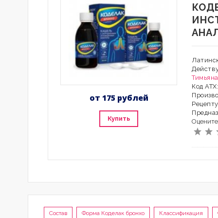
КОД
ИНС
АНА
Латинск
Действ
Тимьяна
Код АТ
Произв
от 175 рублей
Рецепту
Предна
Купить
Оцените
Состав
Форма Коделак бронхо
Классификация