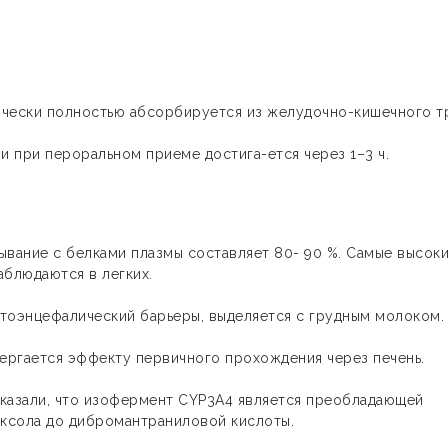
ически полностью абсорбируется из желудочно-кишечного т
и при пероральном приеме достига-ется через 1–3 ч.
ывание с белками плазмы составляет 80- 90 %. Самые высок
аблюдаются в легких.
атоэнцефалический барьеры, выделяется с грудным молоком
ергается эффекту первичного прохождения через печень.
оказали, что изофермент CYP3A4 является преобладающей
ксола до дибромантраниловой кислоты.