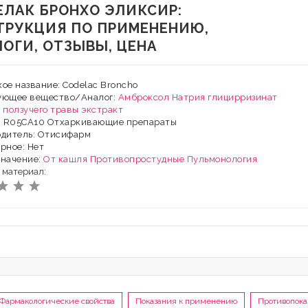
ЕЛАК БРОНХО ЭЛИКСИР:
ТРУКЦИЯ ПО ПРИМЕНЕНИЮ,
ЛОГИ, ОТЗЫВЫ, ЦЕНА
ое название: Codelac Broncho
ующее вещество/Аналог:
Амброксол
Натрия глицирризинат
 ползучего травы экстракт
Х: R05CА10 Отхаркивающие препараты
одитель: Отисифарм
рное: Нет
значение:
От кашля
Противопростудные
Пульмонология
 материал:
Фармакологические свойства
Показания к применению
Противопока