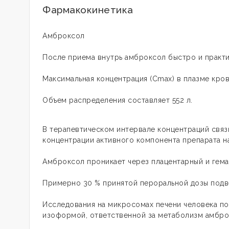
Фармакокинетика
Амброксол
После приема внутрь амброксол быстро и практ
Максимальная концентрация (Сmax) в плазме кров
Объем распределения составляет 552 л.
В терапевтическом интервале концентраций связ
концентрации активного компонента препарата н
Амброксол проникает через плацентарный и гем
Примерно 30 % принятой пероральной дозы подв
Исследования на микросомах печени человека п
изоформой, ответственной за метаболизм амбро