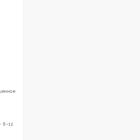
.
шенное
.
– 6–12