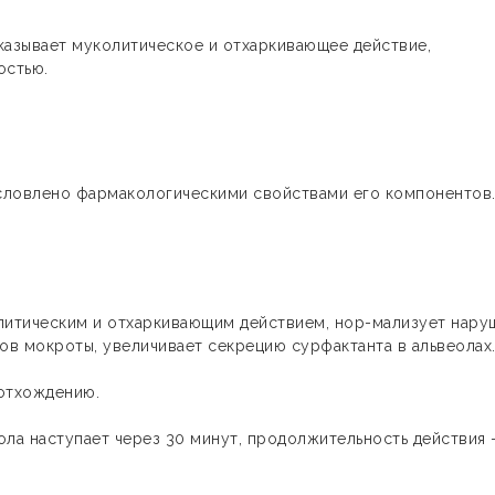
казывает муколитическое и отхаркивающее действие,
остью.
ловлено фармакологическими свойствами его компонентов
итическим и отхаркивающим действием, нор-мализует нару
в мокроты, увеличивает секрецию сурфактанта в альвеолах
 отхождению.
ла наступает через 30 минут, продолжительность действия 