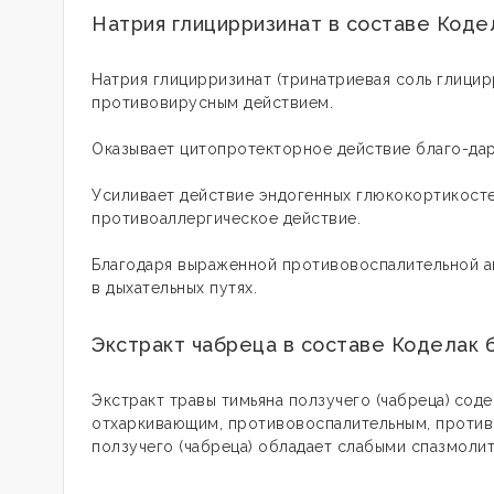
Натрия глицирризинат в составе Коде
Натрия глицирризинат (тринатриевая соль глици
противовирусным действием.
Оказывает цитопротекторное действие благо-да
Усиливает действие эндогенных глюкокортикост
противоаллергическое действие.
Благодаря выраженной противовоспалительной а
в дыхательных путях.
Экстракт чабреца в составе Коделак 
Экстракт травы тимьяна ползучего (чабреца)
соде
отхаркивающим, противовоспалительным, против
ползучего (чабреца) обладает слабыми спазмоли