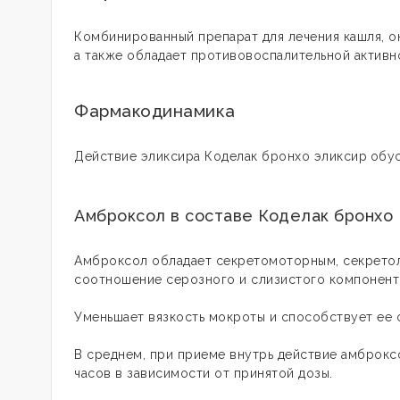
Комбинированный препарат для лечения кашля, о
а также обладает противовоспалительной активн
Фармакодинамика
Действие эликсира Коделак бронхо эликсир
обус
Амброксол в составе Коделак бронхо
Амброксол обладает секретомоторным, секретол
соотношение серозного и слизистого компоненто
Уменьшает вязкость мокроты и способствует ее
В среднем, при приеме внутрь действие амброксо
часов в зависимости от принятой дозы.