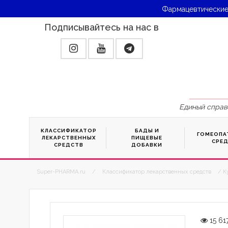
Фармацевтические
Подписывайтесь на нас в
Единый справ
КЛАССИФИКАТОР
БАДЫ И
ГОМЕОПА
ЛЕКАРСТВЕННЫХ
ПИЩЕВЫЕ
СРЕ
СРЕДСТВ
ДОБАВКИ
Super-PHARMA.ru
/
Классификатор лекарственных средств
/ К
15 61