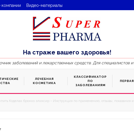
 компании
Видео-материалы
На страже вашего здоровья!
очник заболеваний и лекарственных средств. Для специалистов и
КЛАССИФИКАТОР
ТИЧЕСКИЕ
ЛЕЧЕБНАЯ
ПО
ПЕРВА
ДСТВА
КОСМЕТИКА
ЗАБОЛЕВАНИЯМ
упить Коделак бронхо эликсир – Инструкция по применению, отзывы, показания и 
7