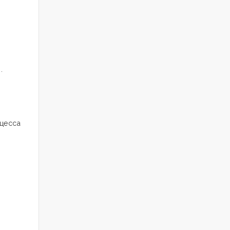
и.
цесса