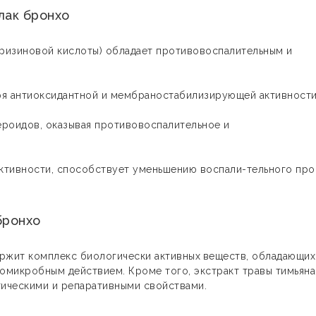
лак бронхо
рризиновой кислоты) обладает противовоспалительным и
ря антиоксидантной и мембраностабилизирующей активност
ероидов, оказывая противовоспалительное и
ктивности, способствует уменьшению воспали-тельного про
бронхо
ржит комплекс биологически активных
веществ, обладающих
омикробным действием. Кроме того, экстракт травы тимьяна
тическими и репаративными свойствами.