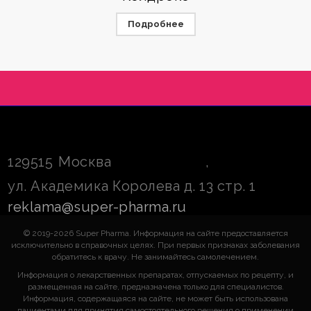
Подробнее
129515
Москва
,
ул. Академика Королева д. 13 стр. 1
reklama@super-pharma.ru
© 2019-2026 Super Pharma. Информация на сайте предоставляется
исключительно в справочных целях. При первых признаках заболевания
обратитесь к врачу. Не занимайтесь самолечением.
Информация о лекарственных препаратах, отпускаемых по рецепту, и
размещенная на сайте, предназначена только для специалистов.
Информация, содержащаяся на сайте, не может быть использована
пациентами для принятия самостоятельного решения о применении