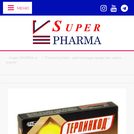
МЕНЮ
Super-PHARMA.ru
/ Therpinhydrate – действующее вещество, найти
аналог