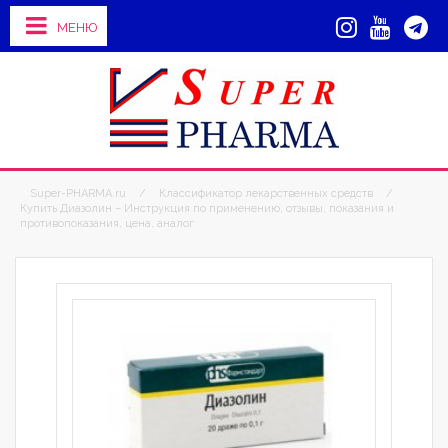
МЕНЮ
Super-PHARMA.ru
/
Классификатор лекарственных средств
/
Купить Диазолин – Инструкция по применению, отзывы, показания и
противопоказания, цена, аналог