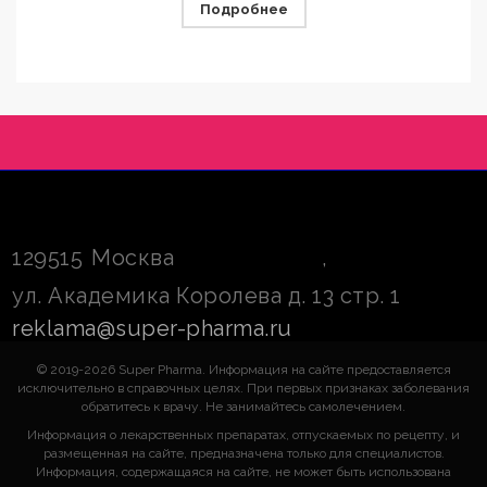
Подробнее
129515
Москва
,
ул. Академика Королева д. 13 стр. 1
reklama@super-pharma.ru
© 2019-2026 Super Pharma. Информация на сайте предоставляется
исключительно в справочных целях. При первых признаках заболевания
обратитесь к врачу. Не занимайтесь самолечением.
Информация о лекарственных препаратах, отпускаемых по рецепту, и
размещенная на сайте, предназначена только для специалистов.
Информация, содержащаяся на сайте, не может быть использована