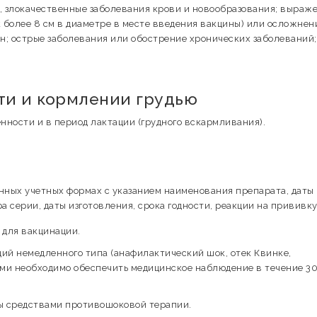
 злокачественные заболевания крови и новообразования; выраж
 более 8 см в диаметре в месте введения вакцины) или осложнен
н; острые заболевания или обострение хронических заболеваний;
и и кормлении грудью
ности и в период лактации (грудного вскармливания).
ных учетных формах с указанием наименования препарата, даты
а серии, даты изготовления, срока годности, реакции на прививку
для вакцинации.
ий немедленного типа (анафилактический шок, отек Квинке,
ыми необходимо обеспечить медицинское наблюдение в течение 30
ы средствами противошоковой терапии.