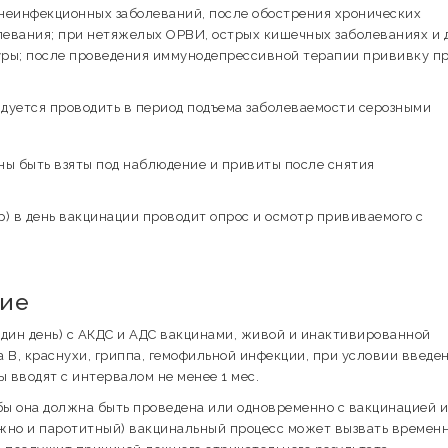
неинфекционных заболеваний, после обострения хронических
левания; при нетяжелых ОРВИ, острых кишечных заболеваниях и 
туры; после проведения иммунодепрессивной терапии прививку п
дуется проводить в период подъема заболеваемости серозными
ны быть взяты под наблюдение и привиты после снятия
) в день вакцинации проводит опрос и осмотр прививаемого с
вие
дин день) с АКДС и АДС вакцинами, живой и инактивированной
 В, краснухи, гриппа, гемофильной инфекции, при условии введе
 вводят с интервалом не менее 1 мес.
ы она должна быть проведена или одновременно с вакцинацией 
можно и паротитный) вакцинальный процесс может вызвать времен