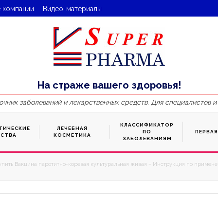
 компании
Видео-материалы
На страже вашего здоровья!
очник заболеваний и лекарственных средств. Для специалистов и
КЛАССИФИКАТОР
ТИЧЕСКИЕ
ЛЕЧЕБНАЯ
ПО
ПЕРВА
ДСТВА
КОСМЕТИКА
ЗАБОЛЕВАНИЯМ
упить Вакцина паротитно-коревая культуральная живая – Инструкция по применен
3