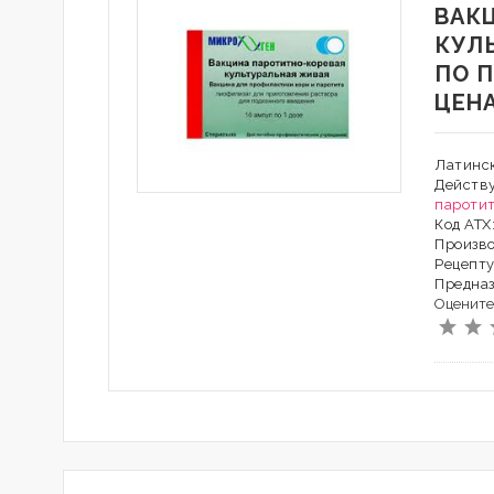
ВАК
КУЛ
ПО 
ЦЕН
Латинск
Действ
паротит
Код АТХ
Произво
Рецепту
Предна
Оцените