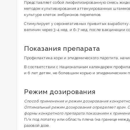
Представляет собой лиофилизированную смесь жидки
методом культивирования аттенуированных штаммов 
культуре клеток эмбрионов перепелов
Стимулирует у серонегативных привитых выработку 
величин через 3-4 нед. и 6-7 нед. после вакцинации 
Показания препарата
Профилактика кори и эпидемического паротита, начин
В соответствии с Национальным календарем профила
и 6 лет детям, не болевшим корью и эпидемическим 
Режим дозирования
Способ применения и режим дозирования конкретного
Оптимальный режим дозирования определяет врач. С
формы конкретного препарата показаниям к примен
П/к под лопатку или область плеча (на границе межд
разовой дозе.