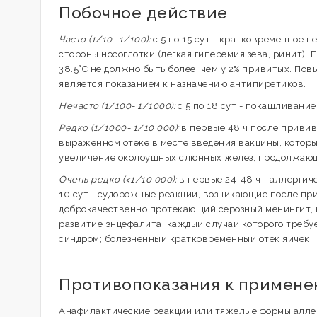
Побочное действие
Часто (1/10- 1/100):
с 5 по 15 сут - кратковременное 
стороны носоглотки (легкая гиперемия зева, ринит)
38.5°С не должно быть более, чем у 2% привитых. П
является показанием к назначению антипиретиков.
Нечасто (1/100- 1/1000):
с 5 по 18 сут - покашливани
Редко (1/1000- 1/10 000):
в первые 48 ч после приви
выраженном отеке в месте введения вакцины, которые
увеличение околоушных слюнных желез, продолжающее
Очень редко (<1/10 000):
в первые 24-48 ч - аллергич
10 сут - судорожные реакции, возникающие после при
доброкачественно протекающий серозный менингит, 
развитие энцефалита, каждый случай которого требу
синдром; болезненный кратковременный отек яичек.
Противопоказания к примен
Анафилактические реакции или тяжелые формы аллер