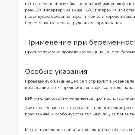
и/или перепелиные яйца; первичный иммунодефицит,
реакция (гипертермия выше 40°С, гиперемия или отек
предыдущее введение паротитной или коревой вакци
беременность, период грудного вскармливания.
Применение при беременност
Противопоказано проведение вакцинации при беремен
Особые указания
Проведенную вакцинацию регистрируют в установлен
вакцинации, дозы, предприятия-производителя, номер
ВИЧ-инфицирование не является противопоказанием 
Учитывая возможность развития аллергических реакц
крапивница) у особо чувствительных лиц, за привит
Места проведения прививок должны быть обеспечен