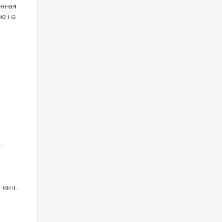
енная
ие на
.
 мин.