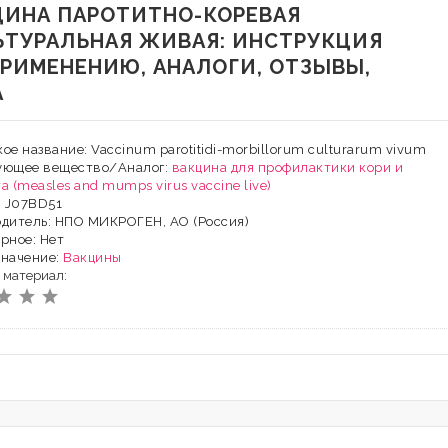
ЦИНА ПАРОТИТНО-КОРЕВАЯ
ЬТУРАЛЬНАЯ ЖИВАЯ: ИНСТРУКЦИЯ
ПРИМЕНЕНИЮ, АНАЛОГИ, ОТЗЫВЫ,
А
ое название: Vaccinum parotitidi-morbillorum culturarum vivum
ующее вещество/Аналог:
вакцина для профилактики кори и
а (measles and mumps virus vaccine live)
: J07BD51
дитель: НПО МИКРОГЕН, AO (Россия)
рное: Нет
значение:
Вакцины
 материал: