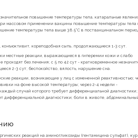
незначительное повышение температуры тела, катаральные явлени
. При массовом применении вакцины повышение температуры тела
овышение температуры тела выше 38.5°С в поствакцинальном перио
е, конъюктивит, кореподобная сыпь, продолжающиеся 1-3 сут.
вки местные реакции, выражающиеся в гиперемии кожи и слабо
 проходят без лечения; с 5 по 42 сут - кратковременное незначи
ся 2-3 сут; беспокойство, вялость, нарушение сна.
еские реакции, возникающие у лиц с измененной реактивностью; ч
вивки на фоне высокой температуры; через 2-4 недели -
каждый случай которого требует дифференциальной диагностики;
ет дифференциальной диагностики; боли в животе, абдоминальны
ению
гических реакций на аминогликозиды (гентамицина сульфат), ку