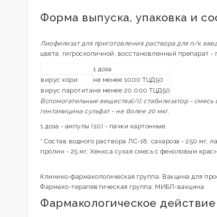
Форма выпуска, упаковка и со
Лиофилизат для приготовления раствора для п/к вве
цвета, гигроскопичной; восстановленный препарат - 
1 доза
вирус кори
не менее 1000 ТЦД50
вирус паротита
не менее 20 000 ТЦД50
Вспомогательные вещества[/i]: стабилизатор - смесь 
гентамицина сульфат - не более 20 мкг.
1 доза - ампулы (10) - пачки картонные.
* Состав водного раствора ЛС-18: сахароза - 250 мг, ла
пролин - 25 мг, Хенкса сухая смесь с феноловым красны
Клинико-фармакологическая группа: Вакцина для про
Фармако-терапевтическая группа: МИБП-вакцина
Фармакологическое действие