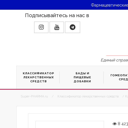
Фармацевтические
Подписывайтесь на нас в
Единый справ
КЛАССИФИКАТОР
БАДЫ И
ГОМЕОПА
ЛЕКАРСТВЕННЫХ
ПИЩЕВЫЕ
СРЕ
СРЕДСТВ
ДОБАВКИ
Super-PHARMA.ru
/
Классификатор лекарственных средств
/ К
8 42