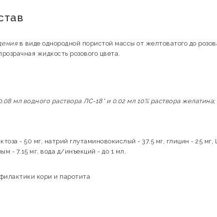
став
дения
в виде однородной пористой массы от желтоватого до розов
прозрачная жидкость розового цвета.
0.08 мл водного раствора ЛС-18* и 0.02 мл 10% раствора желатина;
ктоза - 50 мг, натрий глутаминовокислый - 37.5 мг, глицин - 25 мг, 
м - 7.15 мг, вода д/инъекций - до 1 мл.
филактики кори и паротита