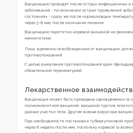
Вакцинацию проводят после острых инфекционных и 
заболеваний - по окончании острых проявлений забо
состояниях - сразу же после нормализации темпера
через 3-6 мес после окончания лечения.
Вакцинацию паротитно-коревой вакциной не рекомен
менингитами.
Лица, временно освобожденные от вакцинации, долж
противопоказаний
С целью выявления противопоказаний врач (фельдшер
обязательной термометрией.
Лекарственное взаимодейст
Вакцинация может быть проведена одновременно (в о
полиомиелитной вакциной, вакциной против гепатита
разные участки тела. Другие живые вирусные вакцины
При необходимости постановки туберкулиновой проб
через 6 недель после нее, поскольку коревой (а воз