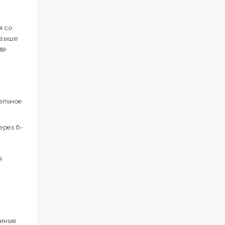
я со
 выше
де
тельное
ерез 6-
й
риные