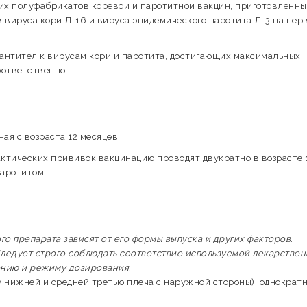
х полуфабрикатов коревой и паротитной вакцин, приготовленны
вируса кори Л-16 и вируса эпидемического паротита Л-3 на пер
антител к вирусам кори и паротита, достигающих максимальных
соответственно.
ая с возраста 12 месяцев.
ктических прививок вакцинацию проводят двукратно в возрасте 
паротитом.
 препарата зависят от его формы выпуска и других факторов.
ледует строго соблюдать соответствие используемой лекарстве
ению и режиму дозирования.
у нижней и средней третью плеча с наружной стороны), однократн