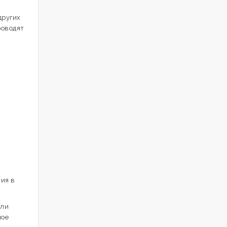
других
роводят
ния в
или
ное