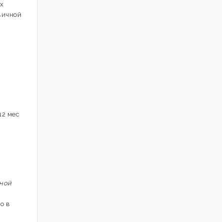
х
вичной
12 мес
нной
о в