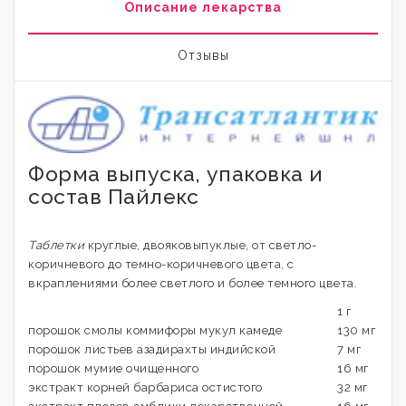
Описание лекарства
Отзывы
Форма выпуска, упаковка и
состав Пайлекс
Таблетки
круглые, двояковыпуклые, от светло-
коричневого до темно-коричневого цвета, с
вкраплениями более светлого и более темного цвета.
1 г
порошок смолы коммифоры мукул камеде
130 мг
порошок листьев азадирахты индийской
7 мг
порошок мумие очищенного
16 мг
экстракт корней барбариса остистого
32 мг