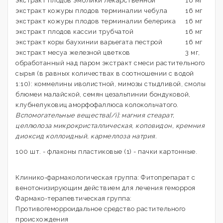
экстракт плодов эмблики лекарственной
16 мг
экстракт кожуры плодов терминалии чебула
16 мг
экстракт кожуры плодов терминалии белерика
16 мг
экстракт плодов кассии трубчатой
16 мг
экстракт коры баухинии варьегата пестрой
16 мг
экстракт месуа железной цветков
3 мг,
обработанный над паром экстракт смеси растительного
сырья (в равных количествах в соотношении с водой
1:10): коммелины иволистной, мимозы стыдливой, смолы
блюмеи малайской, семян цезальпинии бондуковой,
клубнелуковиц аморфофаллюса колокольчатого.
Вспомогательные вещества[/i]: магния стеарат,
целлюлоза микрокристаллическая, коповидон, кремния
диоксид коллоидный, кармеллоза натрия.
100 шт. - флаконы пластиковые (1) - пачки картонные.
Клинико-фармакологическая группа: Фитопрепарат с
венотонизирующим действием для лечения геморроя
Фармако-терапевтическая группа:
Противогеморроидальное средство растительного
происхождения